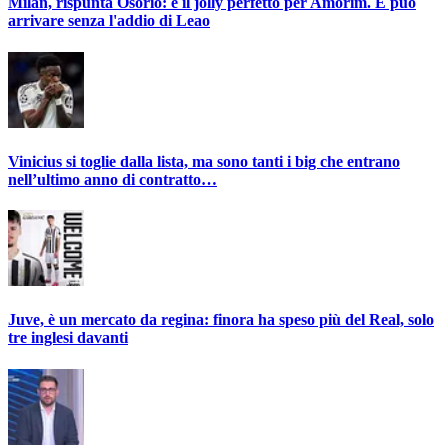
Milan, rispunta Osorio: è il jolly perfetto per Amorim. E può
arrivare senza l'addio di Leao
Vinicius si toglie dalla lista, ma sono tanti i big che entrano
nell’ultimo anno di contratto…
Juve, è un mercato da regina: finora ha speso più del Real, solo
tre inglesi davanti