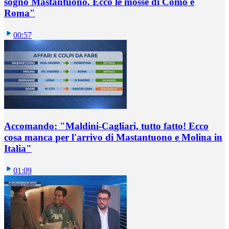
sogno Mastantuono. Ecco le mosse di Como e
Roma"
00:57
Accomando: "Maldini-Cagliari, tutto fatto! Ecco
cosa manca per l'arrivo di Mastantuono e Molina in
Italia"
01:09