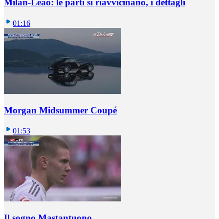
Milan-Leao: le parti si riavvicinano, i dettagli
01:16
Morgan Midsummer Coupé
01:53
Il sogno Mastantuono