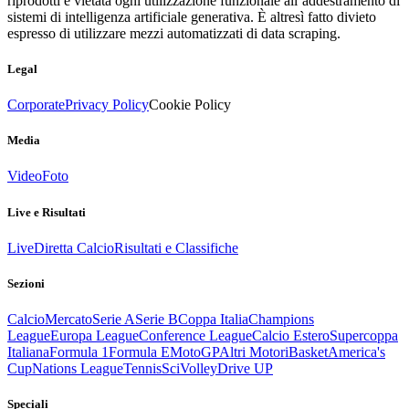
riprodotti è vietata ogni utilizzazione funzionale all’addestramento di
sistemi di intelligenza artificiale generativa. È altresì fatto divieto
espresso di utilizzare mezzi automatizzati di data scraping.
Legal
Corporate
Privacy Policy
Cookie Policy
Media
Video
Foto
Live e Risultati
Live
Diretta Calcio
Risultati e Classifiche
Sezioni
Calcio
Mercato
Serie A
Serie B
Coppa Italia
Champions
League
Europa League
Conference League
Calcio Estero
Supercoppa
Italiana
Formula 1
Formula E
MotoGP
Altri Motori
Basket
America's
Cup
Nations League
Tennis
Sci
Volley
Drive UP
Speciali