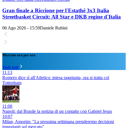
Gran finale a Riccione per l'Estathé 3x3 Italia
Streetbasket Circuit: All Star e DKB regine d'Italia
06 Ago 2026 - 15:59
Daniele Rubini
Mercato ora per ora
Vedi tutti
11:13
Romero dice sì all'Atletico: intesa raggiunta, ora si tratta col
Tottenham
11:00
Napoli: dal Brasile la notizia di un contatto con Gabriel Jesus
10:07
Milan, Amorim: "La prossima settimana prenderemo decisioni
importanti sul mercato"