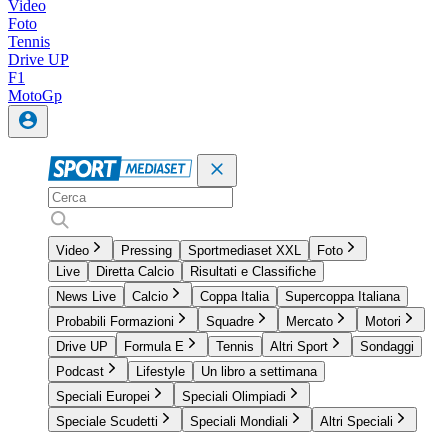
Video
Foto
Tennis
Drive UP
F1
MotoGp
Video
Pressing
Sportmediaset XXL
Foto
Live
Diretta Calcio
Risultati e Classifiche
News Live
Calcio
Coppa Italia
Supercoppa Italiana
Probabili Formazioni
Squadre
Mercato
Motori
Drive UP
Formula E
Tennis
Altri Sport
Sondaggi
Podcast
Lifestyle
Un libro a settimana
Speciali Europei
Speciali Olimpiadi
Speciale Scudetti
Speciali Mondiali
Altri Speciali