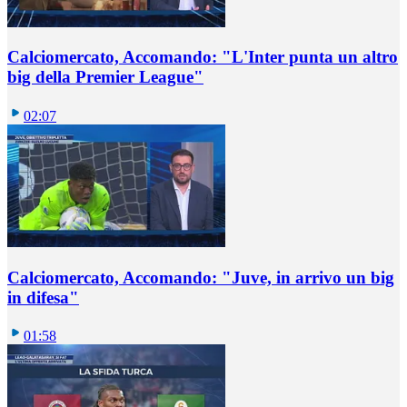
Calciomercato, Accomando: "L'Inter punta un altro
big della Premier League"
02:07
Calciomercato, Accomando: "Juve, in arrivo un big
in difesa"
01:58