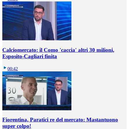
Calciomercato: il Como 'caccia' altri 30 milioni,
Esposito-Cagliari finita
00:42
Fiorentina, Paratici re del mercato: Mastantuono
super colpo!