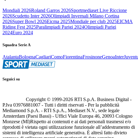
Mondiali 2026
Roland Garros 2026
Sportmediaset Live Riccione
2026
Scudetto Inter 2026
Olimpiadi Invernali Milano Cortina
2026
Super Bowl 2026
Eicma 2025
Mondiale per club 2025
EICMA
Riding Fest 2025
Paralimpiadi Parigi 2024
Olimpiadi Parigi
2024
Euro 2024
Squadra Serie A
Atalanta
Bologna
Cagliari
Como
Fiorentina
Frosinone
Genoa
Inter
Juvent
Seguici su
Copyright © 1999-
2026
RTI S.p.A. Business Digital -
P.Iva 03976881007 - Tutti i diritti riservati - Per la pubblicità
Mediamond S.p.A. - RTI S.p.A., Mediaset N.V., sede legale
Amsterdam (Paesi Bassi) - Uffici Viale Europa 46, 20093 Cologno
Monzese (MI)
Rispetto ai contenuti e ai dati personali trasmessi e/o
riprodotti è vietata ogni utilizzazione funzionale all’addestramento di
sistemi di intelligenza artificiale generativa. È altresì fatto divieto