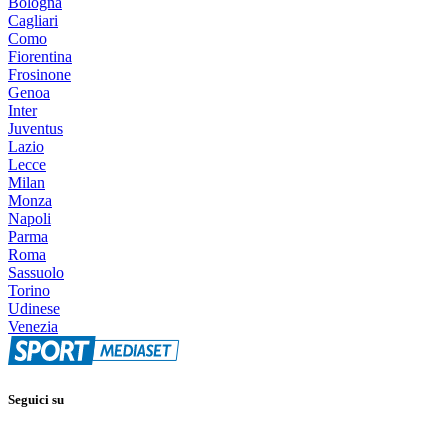
Bologna
Cagliari
Como
Fiorentina
Frosinone
Genoa
Inter
Juventus
Lazio
Lecce
Milan
Monza
Napoli
Parma
Roma
Sassuolo
Torino
Udinese
Venezia
Seguici su