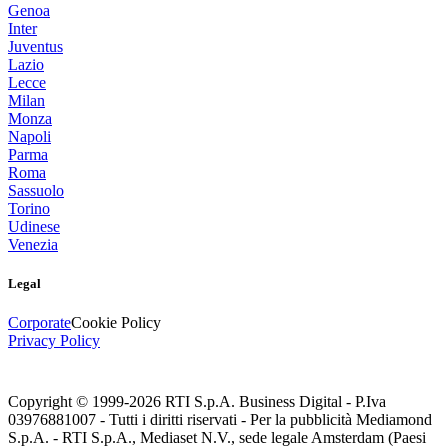
Genoa
Inter
Juventus
Lazio
Lecce
Milan
Monza
Napoli
Parma
Roma
Sassuolo
Torino
Udinese
Venezia
Legal
Corporate
Cookie Policy
Privacy Policy
Copyright © 1999-
2026
RTI S.p.A. Business Digital - P.Iva
03976881007 - Tutti i diritti riservati - Per la pubblicità Mediamond
S.p.A. - RTI S.p.A., Mediaset N.V., sede legale Amsterdam (Paesi