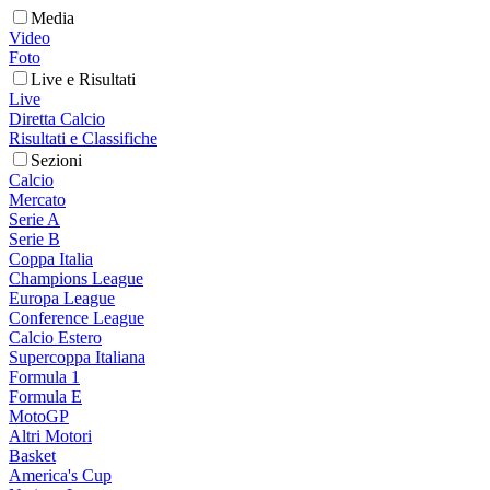
Media
Video
Foto
Live e Risultati
Live
Diretta Calcio
Risultati e Classifiche
Sezioni
Calcio
Mercato
Serie A
Serie B
Coppa Italia
Champions League
Europa League
Conference League
Calcio Estero
Supercoppa Italiana
Formula 1
Formula E
MotoGP
Altri Motori
Basket
America's Cup