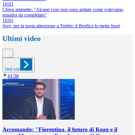
10:03
Chivu ammette: "Alcune cose non sono andate come volevamo,
squadra da completare"
10:01
Juve, per la porta attenzione a Trubin: il Benfica lo mette fuori
Ultimi video
Vedi tutti
01:58
Accomando: "Fiorentina, il futuro di Kean e il