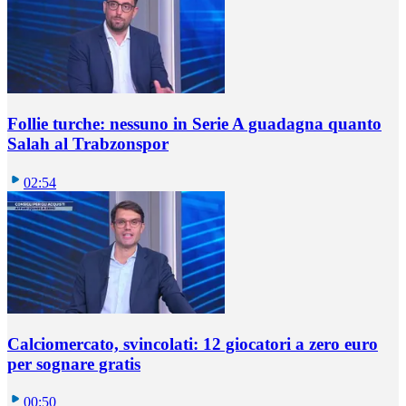
Follie turche: nessuno in Serie A guadagna quanto
Salah al Trabzonspor
02:54
Calciomercato, svincolati: 12 giocatori a zero euro
per sognare gratis
00:50