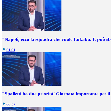
"Napoli, ecco la squadra che vuole Lukaku. E può sb
01:01
"Spalletti ha due priorità! Giornata importante per il 
00:57