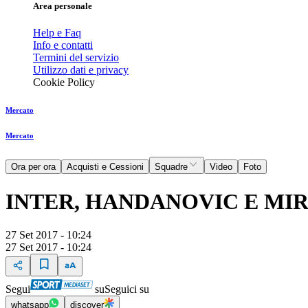
Area personale
Help e Faq
Info e contatti
Termini del servizio
Utilizzo dati e privacy
Cookie Policy
Mercato
Mercato
Ora per ora
Acquisti e Cessioni
Squadre
Video
Foto
INTER, HANDANOVIC E MI
27 Set 2017 - 10:24
27 Set 2017 - 10:24
Segui
su
Seguici su
whatsapp
discover