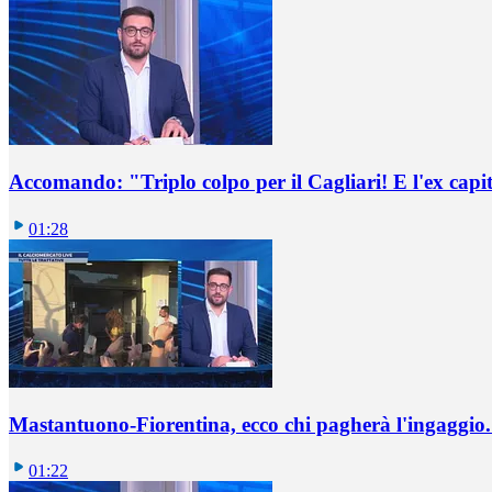
Accomando: "Triplo colpo per il Cagliari! E l'ex capi
01:28
Mastantuono-Fiorentina, ecco chi pagherà l'ingaggio. 
01:22