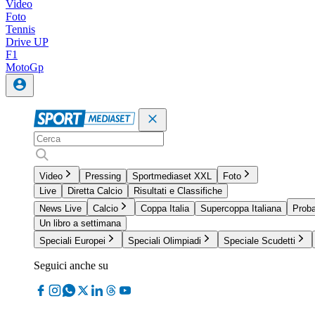
Video
Foto
Tennis
Drive UP
F1
MotoGp
Video
Pressing
Sportmediaset XXL
Foto
Live
Diretta Calcio
Risultati e Classifiche
News Live
Calcio
Coppa Italia
Supercoppa Italiana
Proba
Un libro a settimana
Speciali Europei
Speciali Olimpiadi
Speciale Scudetti
Seguici anche su