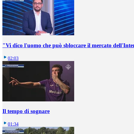
"Vi dico l'uomo che può sbloccare il mercato dell'Inte
02:03
Il tempo di sognare
01:34