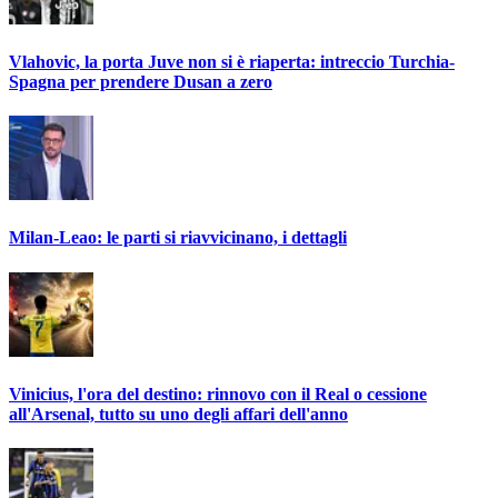
Vlahovic, la porta Juve non si è riaperta: intreccio Turchia-
Spagna per prendere Dusan a zero
Milan-Leao: le parti si riavvicinano, i dettagli
Vinicius, l'ora del destino: rinnovo con il Real o cessione
all'Arsenal, tutto su uno degli affari dell'anno