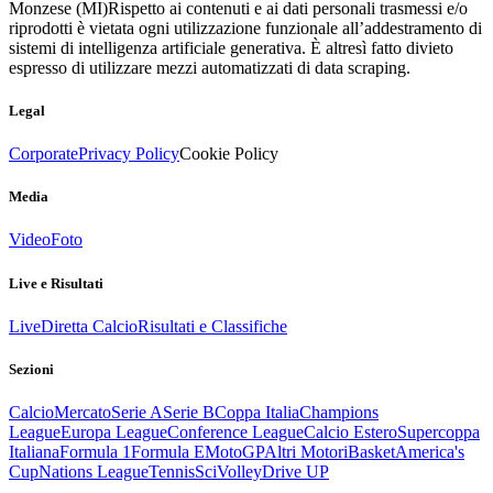
Monzese (MI)
Rispetto ai contenuti e ai dati personali trasmessi e/o
riprodotti è vietata ogni utilizzazione funzionale all’addestramento di
sistemi di intelligenza artificiale generativa. È altresì fatto divieto
espresso di utilizzare mezzi automatizzati di data scraping.
Legal
Corporate
Privacy Policy
Cookie Policy
Media
Video
Foto
Live e Risultati
Live
Diretta Calcio
Risultati e Classifiche
Sezioni
Calcio
Mercato
Serie A
Serie B
Coppa Italia
Champions
League
Europa League
Conference League
Calcio Estero
Supercoppa
Italiana
Formula 1
Formula E
MotoGP
Altri Motori
Basket
America's
Cup
Nations League
Tennis
Sci
Volley
Drive UP