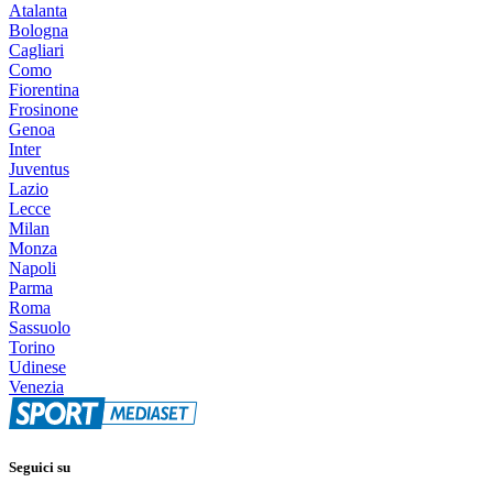
Atalanta
Bologna
Cagliari
Como
Fiorentina
Frosinone
Genoa
Inter
Juventus
Lazio
Lecce
Milan
Monza
Napoli
Parma
Roma
Sassuolo
Torino
Udinese
Venezia
Seguici su