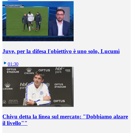
Juve, per la difesa l'obiettivo è uno solo, Lucumì
01:30
Chivu detta la linea sul mercato: "Dobbiamo alzare
il livello""