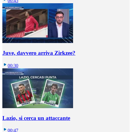
00:45
Juve, davvero arriva Zirkzee?
00:30
Lazio, si cerca un attaccante
00:47