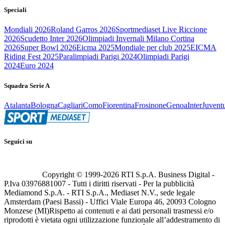
Speciali
Mondiali 2026
Roland Garros 2026
Sportmediaset Live Riccione
2026
Scudetto Inter 2026
Olimpiadi Invernali Milano Cortina
2026
Super Bowl 2026
Eicma 2025
Mondiale per club 2025
EICMA
Riding Fest 2025
Paralimpiadi Parigi 2024
Olimpiadi Parigi
2024
Euro 2024
Squadra Serie A
Atalanta
Bologna
Cagliari
Como
Fiorentina
Frosinone
Genoa
Inter
Juvent
Seguici su
Copyright © 1999-
2026
RTI S.p.A. Business Digital -
P.Iva 03976881007 - Tutti i diritti riservati - Per la pubblicità
Mediamond S.p.A. - RTI S.p.A., Mediaset N.V., sede legale
Amsterdam (Paesi Bassi) - Uffici Viale Europa 46, 20093 Cologno
Monzese (MI)
Rispetto ai contenuti e ai dati personali trasmessi e/o
riprodotti è vietata ogni utilizzazione funzionale all’addestramento di