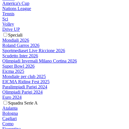
America's Cup
Nations League
Tennis
Sci
Volley
Drive UP
Speciali
Mondiali 2026
Roland Garros 2026
Sportmediaset Live Riccione 2026
Scudetto Inter 2026
Olimpiadi Invernali Milano Cortina 2026
Super Bowl 2026
Eicma 2025
Mondiale per club 2025
EICMA Riding Fest 2025
Paralimpiadi Parigi 2024
Olimpiadi Parigi 2024
Euro 2024
Squadra Serie A
Atalanta
Bologna
Cagliari
Como
Fiorentina