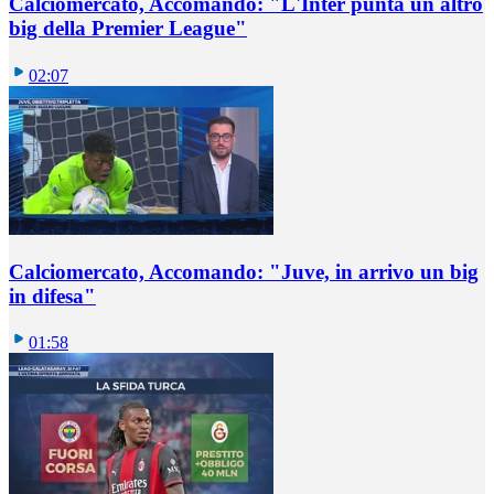
Calciomercato, Accomando: "L'Inter punta un altro
big della Premier League"
02:07
Calciomercato, Accomando: "Juve, in arrivo un big
in difesa"
01:58