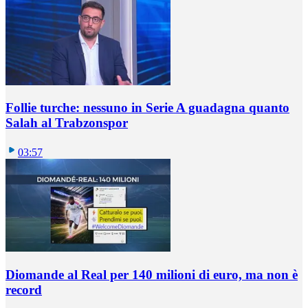
Follie turche: nessuno in Serie A guadagna quanto
Salah al Trabzonspor
03:57
Diomande al Real per 140 milioni di euro, ma non è
record