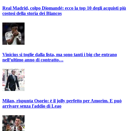
Real Madrid, colpo Diomandé: ecco la top 10 degli acquisti più
costosi della storia dei Blancos
Vinicius si toglie dalla lista, ma sono tanti i big che entrano
nell’ultimo anno di contratto…
Milan, rispunta Osorio: è il jolly perfetto per Amorim. E può
arrivare senza l'addio di Leao