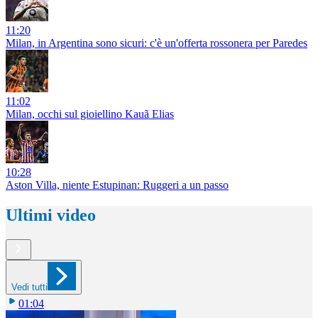
11:20
Milan, in Argentina sono sicuri: c'è un'offerta rossonera per Paredes
11:02
Milan, occhi sul gioiellino Kauã Elias
10:28
Aston Villa, niente Estupinan: Ruggeri a un passo
Ultimi video
Vedi tutti
01:04