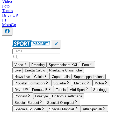
Video
Foto
Tennis
Drive UP
F1
MotoGp
Video
Pressing
Sportmediaset XXL
Foto
Live
Diretta Calcio
Risultati e Classifiche
News Live
Calcio
Coppa Italia
Supercoppa Italiana
Probabili Formazioni
Squadre
Mercato
Motori
Drive UP
Formula E
Tennis
Altri Sport
Sondaggi
Podcast
Lifestyle
Un libro a settimana
Speciali Europei
Speciali Olimpiadi
Speciale Scudetti
Speciali Mondiali
Altri Speciali