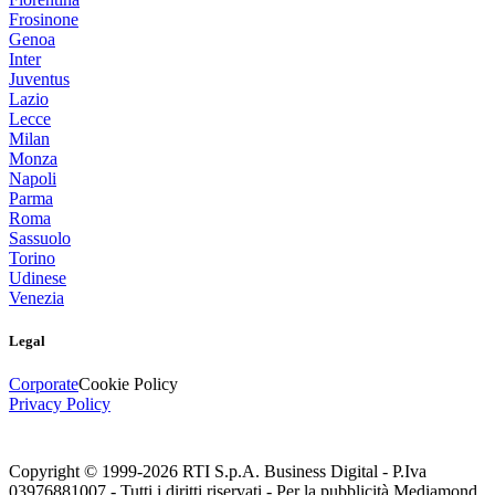
Frosinone
Genoa
Inter
Juventus
Lazio
Lecce
Milan
Monza
Napoli
Parma
Roma
Sassuolo
Torino
Udinese
Venezia
Legal
Corporate
Cookie Policy
Privacy Policy
Copyright © 1999-
2026
RTI S.p.A. Business Digital - P.Iva
03976881007 - Tutti i diritti riservati - Per la pubblicità Mediamond