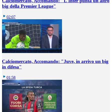
Calciomercato, Accomando: "L'Inter punta un altro
big della Premier League"
02:07
Calciomercato, Accomando: "Juve, in arrivo un big
in difesa"
01:58