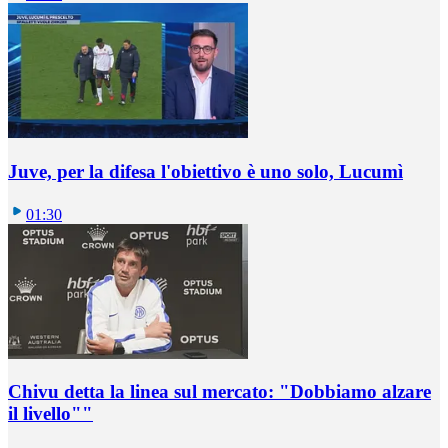
Juve, per la difesa l'obiettivo è uno solo, Lucumì
01:30
Chivu detta la linea sul mercato: "Dobbiamo alzare
il livello""