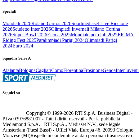
Speciali
Mondiali 2026
Roland Garros 2026
Sportmediaset Live Riccione
2026
Scudetto Inter 2026
Olimpiadi Invernali Milano Cortina
2026
Super Bowl 2026
Eicma 2025
Mondiale per club 2025
EICMA
Riding Fest 2025
Paralimpiadi Parigi 2024
Olimpiadi Parigi
2024
Euro 2024
Squadra Serie A
Atalanta
Bologna
Cagliari
Como
Fiorentina
Frosinone
Genoa
Inter
Juvent
Seguici su
Copyright © 1999-
2026
RTI S.p.A. Business Digital -
P.Iva 03976881007 - Tutti i diritti riservati - Per la pubblicità
Mediamond S.p.A. - RTI S.p.A., Mediaset N.V., sede legale
Amsterdam (Paesi Bassi) - Uffici Viale Europa 46, 20093 Cologno
Monzese (MI)
Rispetto ai contenuti e ai dati personali trasmessi e/o