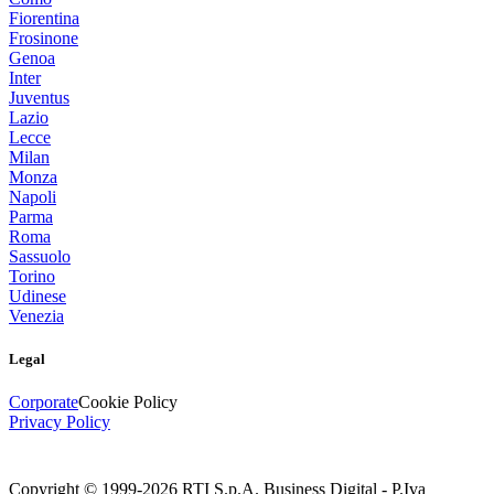
Fiorentina
Frosinone
Genoa
Inter
Juventus
Lazio
Lecce
Milan
Monza
Napoli
Parma
Roma
Sassuolo
Torino
Udinese
Venezia
Legal
Corporate
Cookie Policy
Privacy Policy
Copyright © 1999-
2026
RTI S.p.A. Business Digital - P.Iva