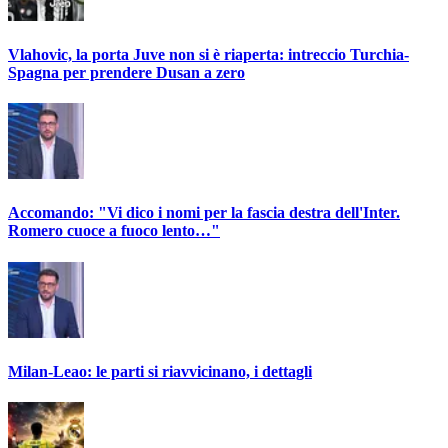
Vlahovic, la porta Juve non si è riaperta: intreccio Turchia-
Spagna per prendere Dusan a zero
Accomando: "Vi dico i nomi per la fascia destra dell'Inter.
Romero cuoce a fuoco lento…"
Milan-Leao: le parti si riavvicinano, i dettagli