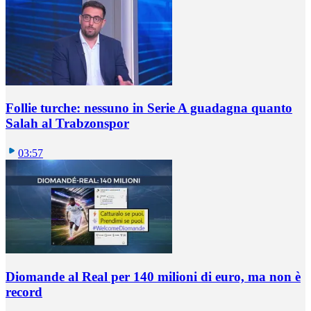
Follie turche: nessuno in Serie A guadagna quanto
Salah al Trabzonspor
03:57
Diomande al Real per 140 milioni di euro, ma non è
record