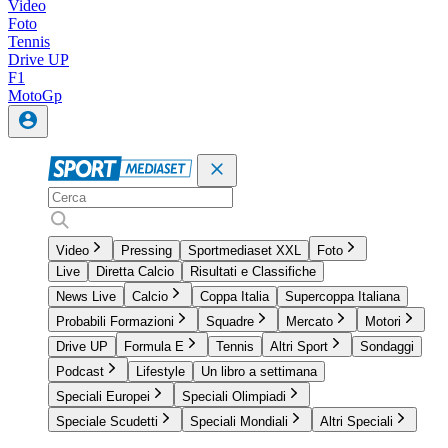
Video
Foto
Tennis
Drive UP
F1
MotoGp
Video
Pressing
Sportmediaset XXL
Foto
Live
Diretta Calcio
Risultati e Classifiche
News Live
Calcio
Coppa Italia
Supercoppa Italiana
Probabili Formazioni
Squadre
Mercato
Motori
Drive UP
Formula E
Tennis
Altri Sport
Sondaggi
Podcast
Lifestyle
Un libro a settimana
Speciali Europei
Speciali Olimpiadi
Speciale Scudetti
Speciali Mondiali
Altri Speciali