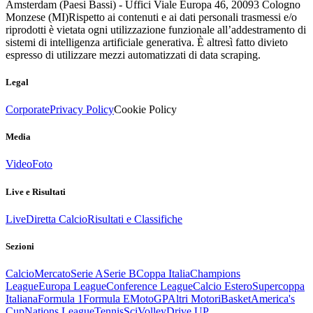
Amsterdam (Paesi Bassi) - Uffici Viale Europa 46, 20093 Cologno
Monzese (MI)
Rispetto ai contenuti e ai dati personali trasmessi e/o
riprodotti è vietata ogni utilizzazione funzionale all’addestramento di
sistemi di intelligenza artificiale generativa. È altresì fatto divieto
espresso di utilizzare mezzi automatizzati di data scraping.
Legal
Corporate
Privacy Policy
Cookie Policy
Media
Video
Foto
Live e Risultati
Live
Diretta Calcio
Risultati e Classifiche
Sezioni
Calcio
Mercato
Serie A
Serie B
Coppa Italia
Champions
League
Europa League
Conference League
Calcio Estero
Supercoppa
Italiana
Formula 1
Formula E
MotoGP
Altri Motori
Basket
America's
Cup
Nations League
Tennis
Sci
Volley
Drive UP