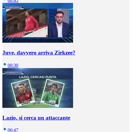
00:45
Juve, davvero arriva Zirkzee?
00:30
Lazio, si cerca un attaccante
00:47