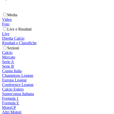
Media
Video
Foto
Live e Risultati
Live
Diretta Calcio
Risultati e Classifiche
Sezioni
Calcio
Mercato
Serie A
Serie B
Coppa Italia
Champions League
Europa League
Conference League
Calcio Estero
Supercoppa Italiana
Formula 1
Formula E
MotoGP
Altri Motori