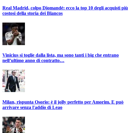
Real Madrid, colpo Diomandé: ecco la top 10 degli acquisti più
costosi della storia dei Blancos
Vinicius si toglie dalla lista, ma sono tanti i big che entrano
nell’ultimo anno di contratto…
Milan, rispunta Osorio: è il jolly perfetto per Amorim. E può
arrivare senza l'addio di Leao