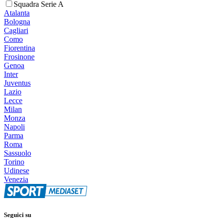
Squadra Serie A
Atalanta
Bologna
Cagliari
Como
Fiorentina
Frosinone
Genoa
Inter
Juventus
Lazio
Lecce
Milan
Monza
Napoli
Parma
Roma
Sassuolo
Torino
Udinese
Venezia
Seguici su