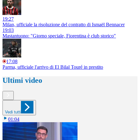
19:27
Milan, ufficiale la risoluzione del contratto di Ismaël Bennacer
19:03
Mastantuono: "Giorno speciale, Fiorentina è club storico"
17:08
Parma, ufficiale l'arrivo di El Bilal Touré in prestito
Ultimi video
Vedi tutti
01:04