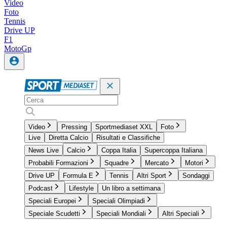
Video
Foto
Tennis
Drive UP
F1
MotoGp
Video
Pressing
Sportmediaset XXL
Foto
Live
Diretta Calcio
Risultati e Classifiche
News Live
Calcio
Coppa Italia
Supercoppa Italiana
Probabili Formazioni
Squadre
Mercato
Motori
Drive UP
Formula E
Tennis
Altri Sport
Sondaggi
Podcast
Lifestyle
Un libro a settimana
Speciali Europei
Speciali Olimpiadi
Speciale Scudetti
Speciali Mondiali
Altri Speciali