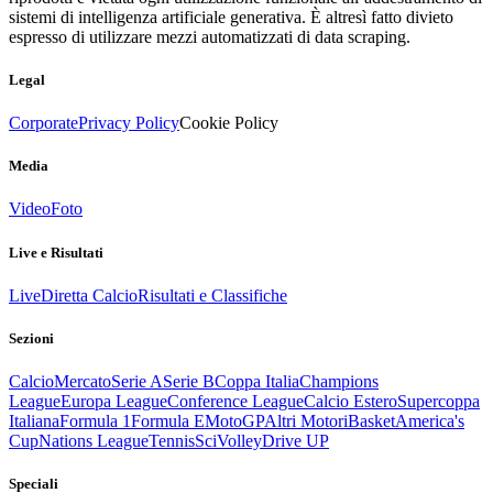
sistemi di intelligenza artificiale generativa. È altresì fatto divieto
espresso di utilizzare mezzi automatizzati di data scraping.
Legal
Corporate
Privacy Policy
Cookie Policy
Media
Video
Foto
Live e Risultati
Live
Diretta Calcio
Risultati e Classifiche
Sezioni
Calcio
Mercato
Serie A
Serie B
Coppa Italia
Champions
League
Europa League
Conference League
Calcio Estero
Supercoppa
Italiana
Formula 1
Formula E
MotoGP
Altri Motori
Basket
America's
Cup
Nations League
Tennis
Sci
Volley
Drive UP
Speciali