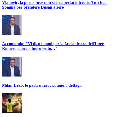
Vlahovic, la porta Juve non si è riaperta: intreccio Turchia-
Spagna per prendere Dusan a zero
Accomando: "Vi dico i nomi per la fascia destra dell'Inter.
Romero cuoce a fuoco lento…"
Milan-Leao: le parti si riavvicinano, i dettagli