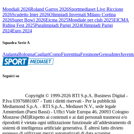
Mondiali 2026
Roland Garros 2026
Sportmediaset Live Riccione
2026
Scudetto Inter 2026
Olimpiadi Invernali Milano Cortina
2026
Super Bowl 2026
Eicma 2025
Mondiale per club 2025
EICMA
Riding Fest 2025
Paralimpiadi Parigi 2024
Olimpiadi Parigi
2024
Euro 2024
Squadra Serie A
Atalanta
Bologna
Cagliari
Como
Fiorentina
Frosinone
Genoa
Inter
Juvent
Seguici su
Copyright © 1999-
2026
RTI S.p.A. Business Digital -
P.Iva 03976881007 - Tutti i diritti riservati - Per la pubblicità
Mediamond S.p.A. - RTI S.p.A., Mediaset N.V., sede legale
Amsterdam (Paesi Bassi) - Uffici Viale Europa 46, 20093 Cologno
Monzese (MI)
Rispetto ai contenuti e ai dati personali trasmessi e/o
riprodotti è vietata ogni utilizzazione funzionale all’addestramento di
sistemi di intelligenza artificiale generativa. È altresì fatto divieto
espresso di utilizzare mezzi automatizzati di data scraping.