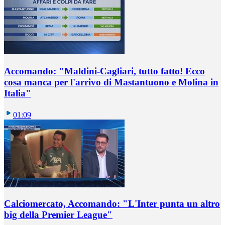
Accomando: "Maldini-Cagliari, tutto fatto! Ecco
cosa manca per l'arrivo di Mastantuono e Molina in
Italia"
01:09
Calciomercato, Accomando: "L'Inter punta un altro
big della Premier League"