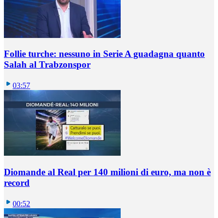
Follie turche: nessuno in Serie A guadagna quanto
Salah al Trabzonspor
03:57
Diomande al Real per 140 milioni di euro, ma non è
record
00:52