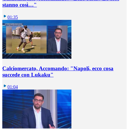
stanno così…"
01:35
Calciomercato, Accomando: "Napoli, ecco cosa
succede con Lukaku"
01:04