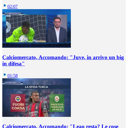
02:07
Calciomercato, Accomando: "Juve, in arrivo un big
in difesa"
01:58
Calciomercato, Accomando: "Leao resta? Le cose