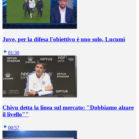
Juve, per la difesa l'obiettivo è uno solo, Lucumì
01:30
Chivu detta la linea sul mercato: "Dobbiamo alzare
il livello""
00:57