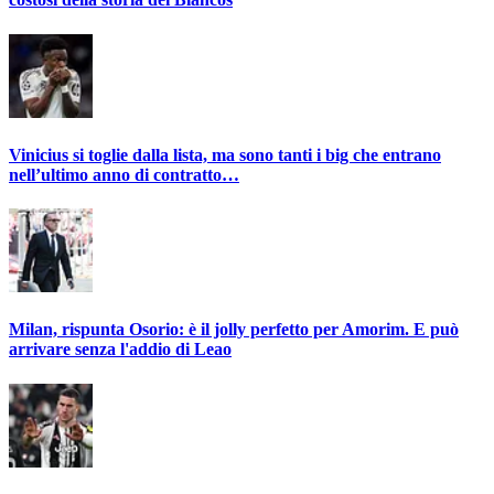
Vinicius si toglie dalla lista, ma sono tanti i big che entrano
nell’ultimo anno di contratto…
Milan, rispunta Osorio: è il jolly perfetto per Amorim. E può
arrivare senza l'addio di Leao