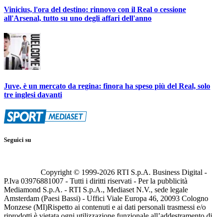
Vinicius, l'ora del destino: rinnovo con il Real o cessione
all'Arsenal, tutto su uno degli affari dell'anno
Juve, è un mercato da regina: finora ha speso più del Real, solo
tre inglesi davanti
Seguici su
Copyright © 1999-
2026
RTI S.p.A. Business Digital -
P.Iva 03976881007 - Tutti i diritti riservati - Per la pubblicità
Mediamond S.p.A. - RTI S.p.A., Mediaset N.V., sede legale
Amsterdam (Paesi Bassi) - Uffici Viale Europa 46, 20093 Cologno
Monzese (MI)
Rispetto ai contenuti e ai dati personali trasmessi e/o
riprodotti è vietata ogni utilizzazione funzionale all’addestramento di