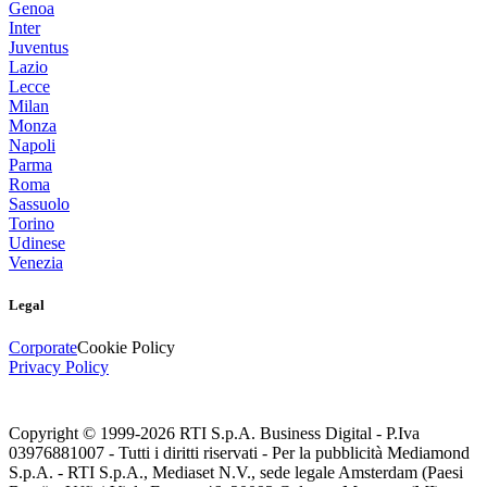
Genoa
Inter
Juventus
Lazio
Lecce
Milan
Monza
Napoli
Parma
Roma
Sassuolo
Torino
Udinese
Venezia
Legal
Corporate
Cookie Policy
Privacy Policy
Copyright © 1999-
2026
RTI S.p.A. Business Digital - P.Iva
03976881007 - Tutti i diritti riservati - Per la pubblicità Mediamond
S.p.A. - RTI S.p.A., Mediaset N.V., sede legale Amsterdam (Paesi