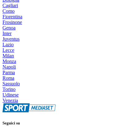
Cagliari
Como
Fiorentina
Frosinone
Genoa
Inter
Juventus
Lazio
Lecce
Milan
Monza
Napoli
Parma
Roma
Sassuolo
Torino
Udinese
Venezia
Seguici su