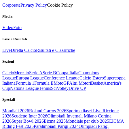
Corporate
Privacy Policy
Cookie Policy
Media
Video
Foto
Live e Risultati
Live
Diretta Calcio
Risultati e Classifiche
Sezioni
Calcio
Mercato
Serie A
Serie B
Coppa Italia
Champions
League
Europa League
Conference League
Calcio Estero
Supercoppa
Italiana
Formula 1
Formula E
MotoGP
Altri Motori
Basket
America's
Cup
Nations League
Tennis
Sci
Volley
Drive UP
Speciali
Mondiali 2026
Roland Garros 2026
Sportmediaset Live Riccione
2026
Scudetto Inter 2026
Olimpiadi Invernali Milano Cortina
2026
Super Bowl 2026
Eicma 2025
Mondiale per club 2025
EICMA
Riding Fest 2025
Paralimpiadi Parigi 2024
Olimpiadi Parigi