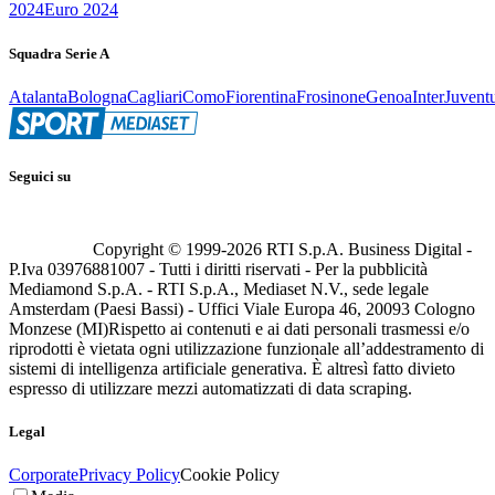
2024
Euro 2024
Squadra Serie A
Atalanta
Bologna
Cagliari
Como
Fiorentina
Frosinone
Genoa
Inter
Juvent
Seguici su
Copyright © 1999-
2026
RTI S.p.A. Business Digital -
P.Iva 03976881007 - Tutti i diritti riservati - Per la pubblicità
Mediamond S.p.A. - RTI S.p.A., Mediaset N.V., sede legale
Amsterdam (Paesi Bassi) - Uffici Viale Europa 46, 20093 Cologno
Monzese (MI)
Rispetto ai contenuti e ai dati personali trasmessi e/o
riprodotti è vietata ogni utilizzazione funzionale all’addestramento di
sistemi di intelligenza artificiale generativa. È altresì fatto divieto
espresso di utilizzare mezzi automatizzati di data scraping.
Legal
Corporate
Privacy Policy
Cookie Policy