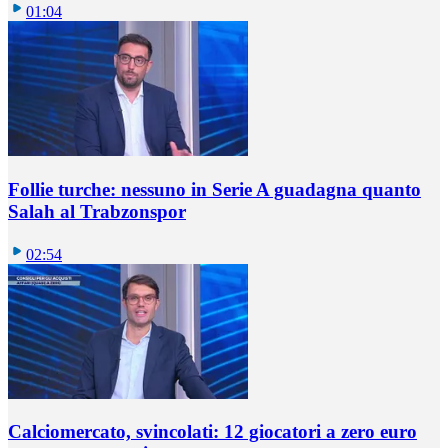
01:04
Follie turche: nessuno in Serie A guadagna quanto
Salah al Trabzonspor
02:54
Calciomercato, svincolati: 12 giocatori a zero euro