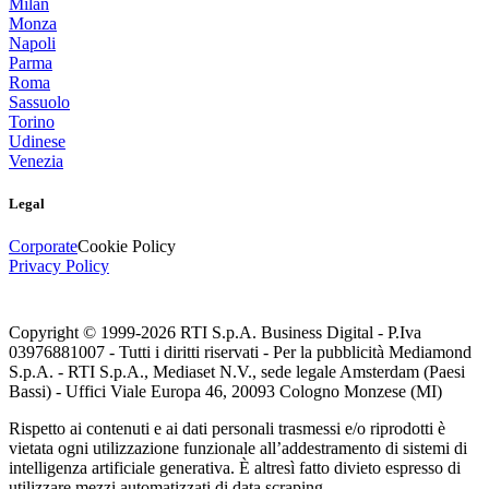
Milan
Monza
Napoli
Parma
Roma
Sassuolo
Torino
Udinese
Venezia
Legal
Corporate
Cookie Policy
Privacy Policy
Copyright © 1999-
2026
RTI S.p.A. Business Digital - P.Iva
03976881007 - Tutti i diritti riservati - Per la pubblicità Mediamond
S.p.A. - RTI S.p.A., Mediaset N.V., sede legale Amsterdam (Paesi
Bassi) - Uffici Viale Europa 46, 20093 Cologno Monzese (MI)
Rispetto ai contenuti e ai dati personali trasmessi e/o riprodotti è
vietata ogni utilizzazione funzionale all’addestramento di sistemi di
intelligenza artificiale generativa. È altresì fatto divieto espresso di
utilizzare mezzi automatizzati di data scraping.