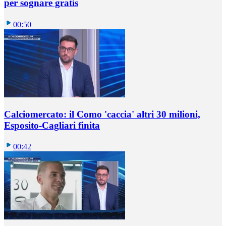
per sognare gratis
00:50
Calciomercato: il Como 'caccia' altri 30 milioni,
Esposito-Cagliari finita
00:42