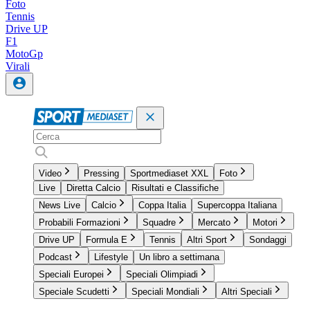
Foto
Tennis
Drive UP
F1
MotoGp
Virali
Video
Pressing
Sportmediaset XXL
Foto
Live
Diretta Calcio
Risultati e Classifiche
News Live
Calcio
Coppa Italia
Supercoppa Italiana
Probabili Formazioni
Squadre
Mercato
Motori
Drive UP
Formula E
Tennis
Altri Sport
Sondaggi
Podcast
Lifestyle
Un libro a settimana
Speciali Europei
Speciali Olimpiadi
Speciale Scudetti
Speciali Mondiali
Altri Speciali