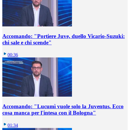
Accomando: "Portiere Juve, duello Vicario-Suzuki:
chi sale e chi scende"
00:36
Accomando: "Lucumì vuole solo la Juventus. Ecco
cosa manca per l'intesa con il Bologna"
01:34