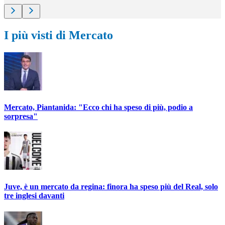
I più visti di Mercato
Mercato, Piantanida: "Ecco chi ha speso di più, podio a
sorpresa"
Juve, è un mercato da regina: finora ha speso più del Real, solo
tre inglesi davanti