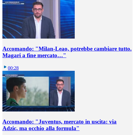
Accomando: "Milan-Leao, potrebbe cambiare tutto.
Magari a fine mercato…"
00:28
Accomando: "Juventus, mercato in uscita: via
Adzic, ma occhio alla formula"