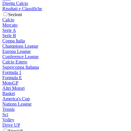
Diretta Calcio
Risultati e Classifiche
Sezioni
Calcio
Mercato
Serie A
Serie B
Coppa Italia
Champions League
Europa League
Conference League
Calcio Estero
Supercoppa Italiana
Formula 1
Formula E
MotoGP
Altri Motori
Basket
America's Cup
Nations League
Tennis
Sci
Volley
Drive UP
Speciali