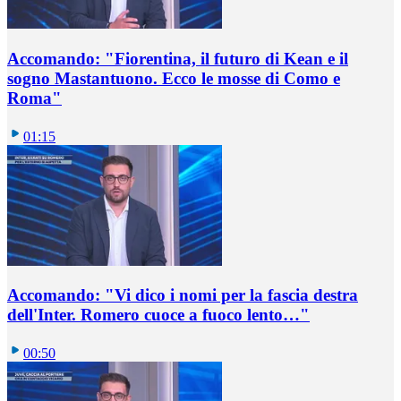
Accomando: "Fiorentina, il futuro di Kean e il
sogno Mastantuono. Ecco le mosse di Como e
Roma"
01:15
Accomando: "Vi dico i nomi per la fascia destra
dell'Inter. Romero cuoce a fuoco lento…"
00:50