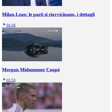
Milan-Leao: le parti si riavvicinano, i dettagli
01:16
Morgan Midsummer Coupé
01:53