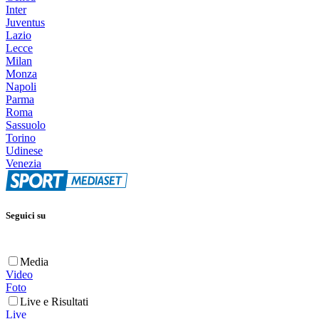
Inter
Juventus
Lazio
Lecce
Milan
Monza
Napoli
Parma
Roma
Sassuolo
Torino
Udinese
Venezia
Seguici su
Media
Video
Foto
Live e Risultati
Live