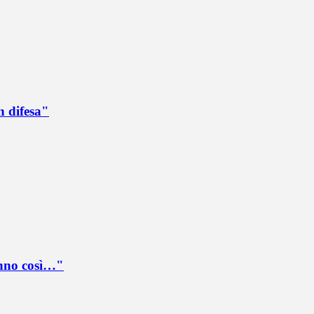
n difesa"
anno così…"