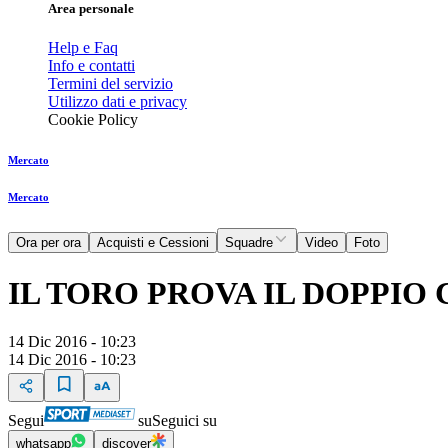
Area personale
Help e Faq
Info e contatti
Termini del servizio
Utilizzo dati e privacy
Cookie Policy
Mercato
Mercato
Ora per ora
Acquisti e Cessioni
Squadre
Video
Foto
IL TORO PROVA IL DOPPIO
14 Dic 2016 - 10:23
14 Dic 2016 - 10:23
Segui
su
Seguici su
whatsapp
discover