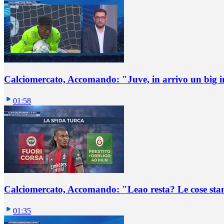
Calciomercato, Accomando: "Juve, in arrivo un big i
01:58
Calciomercato, Accomando: "Leao resta? Le cose st
01:35