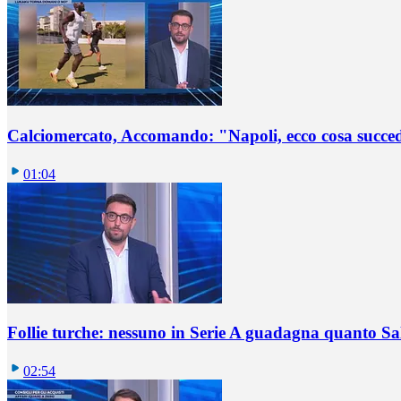
Calciomercato, Accomando: "Napoli, ecco cosa succ
01:04
Follie turche: nessuno in Serie A guadagna quanto S
02:54