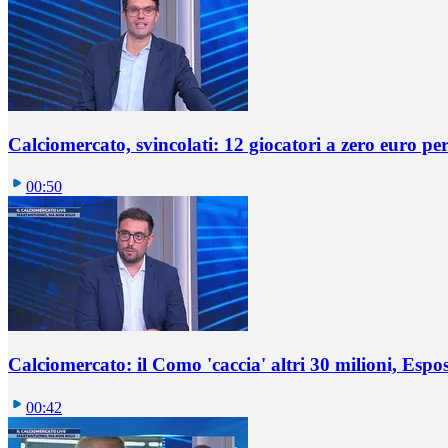
Calciomercato, svincolati: 12 giocatori a zero euro pe
00:50
Calciomercato: il Como 'caccia' altri 30 milioni, Espos
00:42