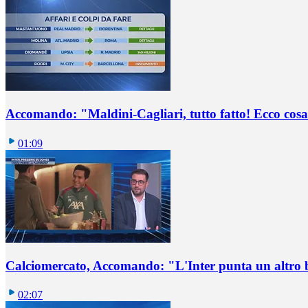
Accomando: "Maldini-Cagliari, tutto fatto! Ecco cosa
01:09
Calciomercato, Accomando: "L'Inter punta un altro 
02:07