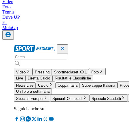
Video
Foto
Tennis
Drive UP
F1
MotoGp
Video
Pressing
Sportmediaset XXL
Foto
Live
Diretta Calcio
Risultati e Classifiche
News Live
Calcio
Coppa Italia
Supercoppa Italiana
Proba
Un libro a settimana
Speciali Europei
Speciali Olimpiadi
Speciale Scudetti
Seguici anche su