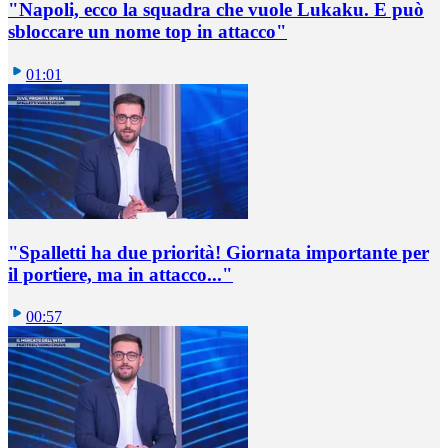
"Napoli, ecco la squadra che vuole Lukaku. E può
sbloccare un nome top in attacco"
01:01
"Spalletti ha due priorità! Giornata importante per
il portiere, ma in attacco..."
00:57