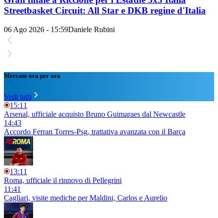
Streetbasket Circuit: All Star e DKB regine d'Italia
06 Ago 2026 - 15:59
Daniele Rubini
Mercato ora per ora
Vedi tutti
15:11
Arsenal, ufficiale acquisto Bruno Guimaraes dal Newcastle
14:43
Accordo Ferran Torres-Psg, trattativa avanzata con il Barça
13:11
Roma, ufficiale il rinnovo di Pellegrini
11:41
Cagliari, visite mediche per Maldini, Carlos e Aurelio