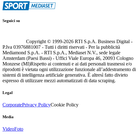
Seguici su
Copyright © 1999-
2026
RTI S.p.A. Business Digital -
P.Iva 03976881007 - Tutti i diritti riservati - Per la pubblicità
Mediamond S.p.A. - RTI S.p.A., Mediaset N.V., sede legale
Amsterdam (Paesi Bassi) - Uffici Viale Europa 46, 20093 Cologno
Monzese (MI)
Rispetto ai contenuti e ai dati personali trasmessi e/o
riprodotti è vietata ogni utilizzazione funzionale all’addestramento di
sistemi di intelligenza artificiale generativa. È altresì fatto divieto
espresso di utilizzare mezzi automatizzati di data scraping.
Legal
Corporate
Privacy Policy
Cookie Policy
Media
Video
Foto