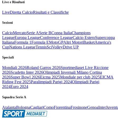
Live e Risultati
Live
Diretta Calcio
Risultati e Classifiche
Sezioni
Calcio
Mercato
Serie A
Serie B
Coppa Italia
Champions
League
Europa League
Conference League
Calcio Estero
Supercoppa
Italiana
Formula 1
Formula E
MotoGP
Altri Motori
Basket
America's
Cup
Nations League
Tennis
Sci
Volley
Drive UP
Speciali
Mondiali 2026
Roland Garros 2026
Sportmediaset Live Riccione
2026
Scudetto Inter 2026
Olimpiadi Invernali Milano Cortina
2026
Super Bowl 2026
Eicma 2025
Mondiale per club 2025
EICMA
Riding Fest 2025
Paralimpiadi Parigi 2024
Olimpiadi Parigi
2024
Euro 2024
Squadra Serie A
Atalanta
Bologna
Cagliari
Como
Fiorentina
Frosinone
Genoa
Inter
Juvent