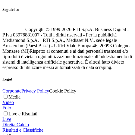
Seguici su
Copyright © 1999-
2026
RTI S.p.A. Business Digital -
P.Iva 03976881007 - Tutti i diritti riservati - Per la pubblicità
Mediamond S.p.A. - RTI S.p.A., Mediaset N.V., sede legale
Amsterdam (Paesi Bassi) - Uffici Viale Europa 46, 20093 Cologno
Monzese (MI)
Rispetto ai contenuti e ai dati personali trasmessi e/o
riprodotti è vietata ogni utilizzazione funzionale all’addestramento di
sistemi di intelligenza artificiale generativa. È altresì fatto divieto
espresso di utilizzare mezzi automatizzati di data scraping.
Legal
Corporate
Privacy Policy
Cookie Policy
Media
Video
Foto
Live e Risultati
Live
Diretta Calcio
Risultati e Classifiche