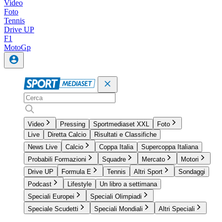
Video
Foto
Tennis
Drive UP
F1
MotoGp
Video
Pressing
Sportmediaset XXL
Foto
Live
Diretta Calcio
Risultati e Classifiche
News Live
Calcio
Coppa Italia
Supercoppa Italiana
Probabili Formazioni
Squadre
Mercato
Motori
Drive UP
Formula E
Tennis
Altri Sport
Sondaggi
Podcast
Lifestyle
Un libro a settimana
Speciali Europei
Speciali Olimpiadi
Speciale Scudetti
Speciali Mondiali
Altri Speciali