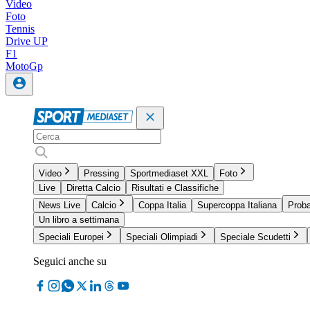
Video
Foto
Tennis
Drive UP
F1
MotoGp
Video
Pressing
Sportmediaset XXL
Foto
Live
Diretta Calcio
Risultati e Classifiche
News Live
Calcio
Coppa Italia
Supercoppa Italiana
Proba
Un libro a settimana
Speciali Europei
Speciali Olimpiadi
Speciale Scudetti
Seguici anche su