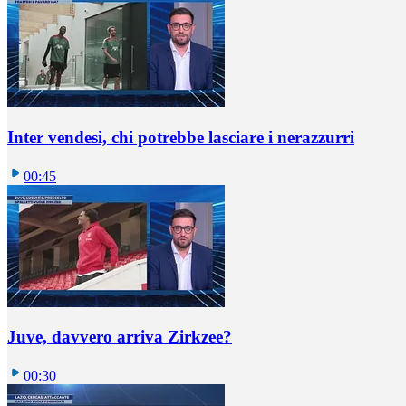
Inter vendesi, chi potrebbe lasciare i nerazzurri
00:45
Juve, davvero arriva Zirkzee?
00:30