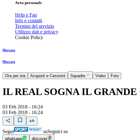
Area personale
Help e Faq
Info e contatti
Termini del servizio
Utilizzo dati e privacy
Cookie Policy
Mercato
Mercato
Ora per ora
Acquisti e Cessioni
Squadre
Video
Foto
IL REAL SOGNA IL GRAND
03 Feb 2018 - 16:24
03 Feb 2018 - 16:24
Segui
su
Seguici su
whatsapp
discover