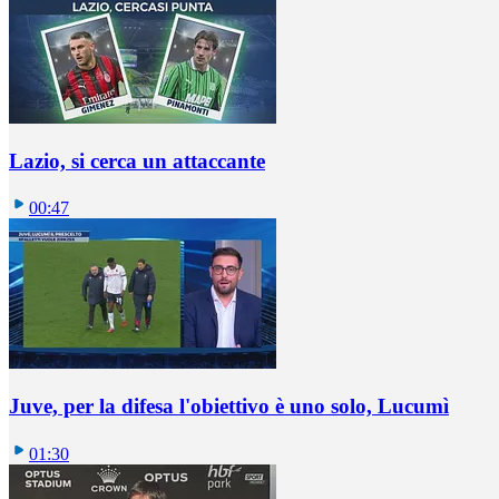
Lazio, si cerca un attaccante
00:47
Juve, per la difesa l'obiettivo è uno solo, Lucumì
01:30