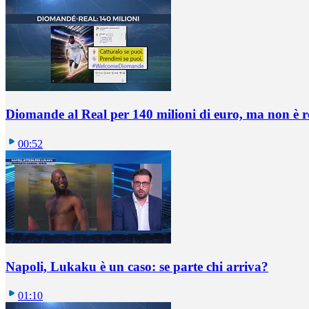
Diomande al Real per 140 milioni di euro, ma non è 
00:52
Napoli, Lukaku è un caso: se parte chi arriva?
01:10