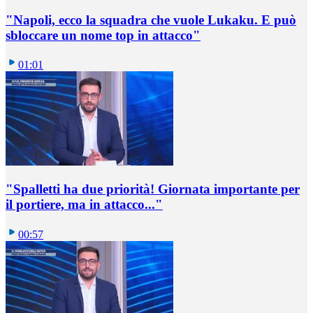
"Napoli, ecco la squadra che vuole Lukaku. E può
sbloccare un nome top in attacco"
01:01
"Spalletti ha due priorità! Giornata importante per
il portiere, ma in attacco..."
00:57