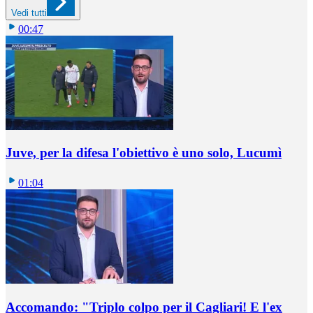
Vedi tutti
00:47
Juve, per la difesa l'obiettivo è uno solo, Lucumì
01:04
Accomando: "Triplo colpo per il Cagliari! E l'ex