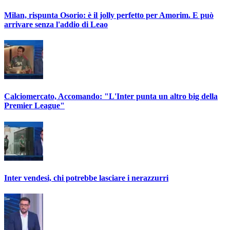
Milan, rispunta Osorio: è il jolly perfetto per Amorim. E può
arrivare senza l'addio di Leao
Calciomercato, Accomando: "L'Inter punta un altro big della
Premier League"
Inter vendesi, chi potrebbe lasciare i nerazzurri