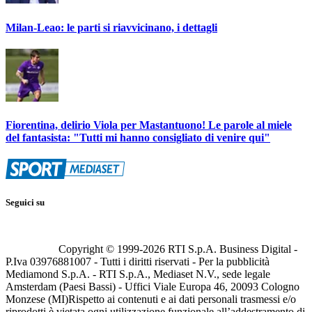
Milan-Leao: le parti si riavvicinano, i dettagli
Fiorentina, delirio Viola per Mastantuono! Le parole al miele
del fantasista: "Tutti mi hanno consigliato di venire qui"
Seguici su
Copyright © 1999-
2026
RTI S.p.A. Business Digital -
P.Iva 03976881007 - Tutti i diritti riservati - Per la pubblicità
Mediamond S.p.A. - RTI S.p.A., Mediaset N.V., sede legale
Amsterdam (Paesi Bassi) - Uffici Viale Europa 46, 20093 Cologno
Monzese (MI)
Rispetto ai contenuti e ai dati personali trasmessi e/o
riprodotti è vietata ogni utilizzazione funzionale all’addestramento di