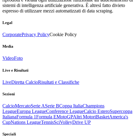
sistemi di intelligenza artificiale generativa. È altresì fatto divieto
espresso di utilizzare mezzi automatizzati di data scraping.
Legal
Corporate
Privacy Policy
Cookie Policy
Media
Video
Foto
Live e Risultati
Live
Diretta Calcio
Risultati e Classifiche
Sezioni
Calcio
Mercato
Serie A
Serie B
Coppa Italia
Champions
League
Europa League
Conference League
Calcio Estero
Supercoppa
Italiana
Formula 1
Formula E
MotoGP
Altri Motori
Basket
America's
Cup
Nations League
Tennis
Sci
Volley
Drive UP
Speciali