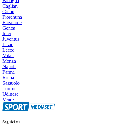
Bologna
Cagliari
Como
Fiorentina
Frosinone
Genoa
Inter
Juventus
Lazio
Lecce
Milan
Monza
Napoli
Parma
Roma
Sassuolo
Torino
Udinese
Venezia
Seguici su