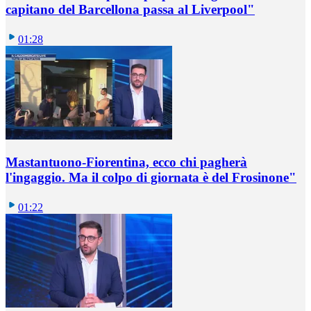
capitano del Barcellona passa al Liverpool"
01:28
Mastantuono-Fiorentina, ecco chi pagherà
l'ingaggio. Ma il colpo di giornata è del Frosinone"
01:22