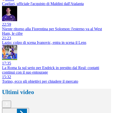
Cagliari, ufficiale l'acquisto di Maldini dall'Atalanta
22:59
Niente ritorno alla Fiorentina per Solomon: l'esterno va al West
Ham, le cifre
21:23
Lazio: colpo di scena Ivanovic, entra in scena il Lens
17:35
La Roma fa sul serio per Endrick in prestito dal Real: contatti
continui con il suo entourage
15:32
Torino, ecco gli obiettivi per chiudere il mercato
Ultimi video