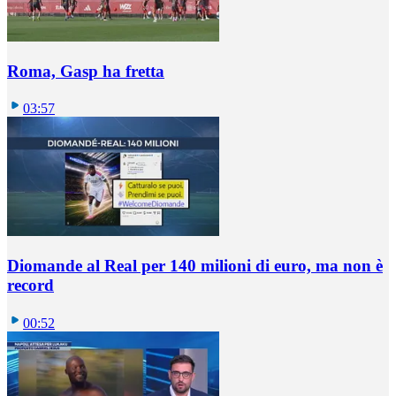
Roma, Gasp ha fretta
03:57
Diomande al Real per 140 milioni di euro, ma non è
record
00:52