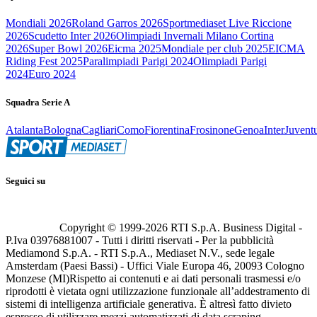
Mondiali 2026
Roland Garros 2026
Sportmediaset Live Riccione
2026
Scudetto Inter 2026
Olimpiadi Invernali Milano Cortina
2026
Super Bowl 2026
Eicma 2025
Mondiale per club 2025
EICMA
Riding Fest 2025
Paralimpiadi Parigi 2024
Olimpiadi Parigi
2024
Euro 2024
Squadra Serie A
Atalanta
Bologna
Cagliari
Como
Fiorentina
Frosinone
Genoa
Inter
Juvent
Seguici su
Copyright © 1999-
2026
RTI S.p.A. Business Digital -
P.Iva 03976881007 - Tutti i diritti riservati - Per la pubblicità
Mediamond S.p.A. - RTI S.p.A., Mediaset N.V., sede legale
Amsterdam (Paesi Bassi) - Uffici Viale Europa 46, 20093 Cologno
Monzese (MI)
Rispetto ai contenuti e ai dati personali trasmessi e/o
riprodotti è vietata ogni utilizzazione funzionale all’addestramento di
sistemi di intelligenza artificiale generativa. È altresì fatto divieto
espresso di utilizzare mezzi automatizzati di data scraping.