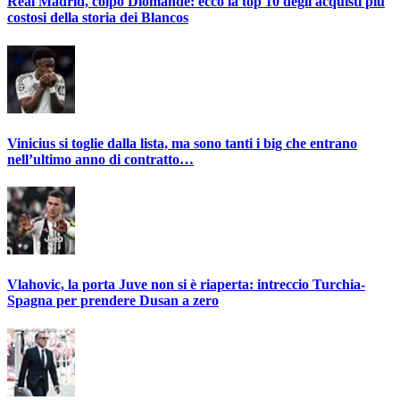
Real Madrid, colpo Diomandé: ecco la top 10 degli acquisti più
costosi della storia dei Blancos
Vinicius si toglie dalla lista, ma sono tanti i big che entrano
nell’ultimo anno di contratto…
Vlahovic, la porta Juve non si è riaperta: intreccio Turchia-
Spagna per prendere Dusan a zero