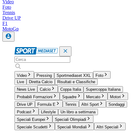
Video
Foto
Tennis
Drive UP
F1
MotoGp
Video
Pressing
Sportmediaset XXL
Foto
Live
Diretta Calcio
Risultati e Classifiche
News Live
Calcio
Coppa Italia
Supercoppa Italiana
Probabili Formazioni
Squadre
Mercato
Motori
Drive UP
Formula E
Tennis
Altri Sport
Sondaggi
Podcast
Lifestyle
Un libro a settimana
Speciali Europei
Speciali Olimpiadi
Speciale Scudetti
Speciali Mondiali
Altri Speciali