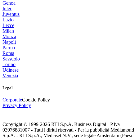
Genoa
Inter
Juventus
Lazio
Lecce
Milan
Monza
Napoli
Parma
Roma
Sassuolo
Torino
Udinese
Venezia
Legal
Corporate
Cookie Policy
Privacy Policy
Copyright © 1999-
2026
RTI S.p.A. Business Digital - P.Iva
03976881007 - Tutti i diritti riservati - Per la pubblicità Mediamond
S.p.A. - RTI S.p.A., Mediaset N.V., sede legale Amsterdam (Paesi