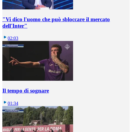
"Vi dico l'uomo che può sbloccare il mercato
dell'Inter"
02:03
Il tempo di sognare
01:34