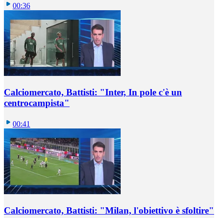
00:36
Calciomercato, Battisti: "Inter, In pole c'è un
centrocampista"
00:41
Calciomercato, Battisti: "Milan, l'obiettivo è sfoltire"