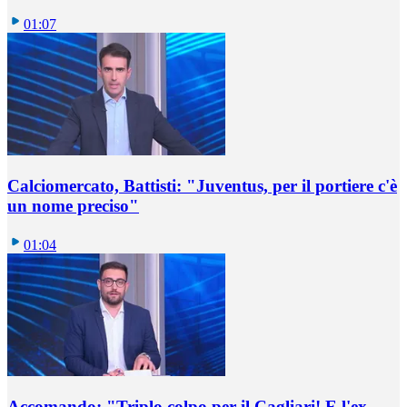
01:07
Calciomercato, Battisti: "Juventus, per il portiere c'è
un nome preciso"
01:04
Accomando: "Triplo colpo per il Cagliari! E l'ex