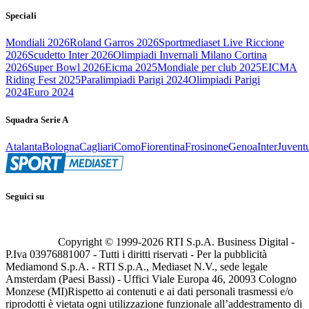
Speciali
Mondiali 2026
Roland Garros 2026
Sportmediaset Live Riccione
2026
Scudetto Inter 2026
Olimpiadi Invernali Milano Cortina
2026
Super Bowl 2026
Eicma 2025
Mondiale per club 2025
EICMA
Riding Fest 2025
Paralimpiadi Parigi 2024
Olimpiadi Parigi
2024
Euro 2024
Squadra Serie A
Atalanta
Bologna
Cagliari
Como
Fiorentina
Frosinone
Genoa
Inter
Juvent
Seguici su
Copyright © 1999-
2026
RTI S.p.A. Business Digital -
P.Iva 03976881007 - Tutti i diritti riservati - Per la pubblicità
Mediamond S.p.A. - RTI S.p.A., Mediaset N.V., sede legale
Amsterdam (Paesi Bassi) - Uffici Viale Europa 46, 20093 Cologno
Monzese (MI)
Rispetto ai contenuti e ai dati personali trasmessi e/o
riprodotti è vietata ogni utilizzazione funzionale all’addestramento di