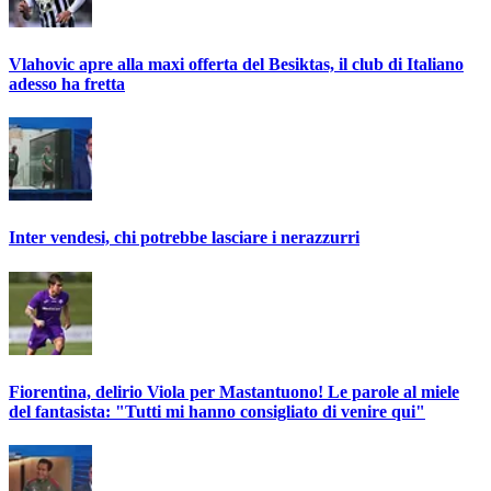
Vlahovic apre alla maxi offerta del Besiktas, il club di Italiano
adesso ha fretta
Inter vendesi, chi potrebbe lasciare i nerazzurri
Fiorentina, delirio Viola per Mastantuono! Le parole al miele
del fantasista: "Tutti mi hanno consigliato di venire qui"