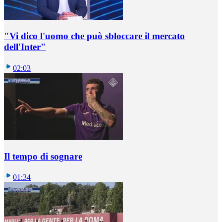
"Vi dico l'uomo che può sbloccare il mercato
dell'Inter"
02:03
Il tempo di sognare
01:34