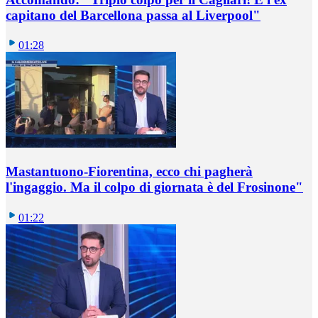
capitano del Barcellona passa al Liverpool"
01:28
Mastantuono-Fiorentina, ecco chi pagherà
l'ingaggio. Ma il colpo di giornata è del Frosinone"
01:22