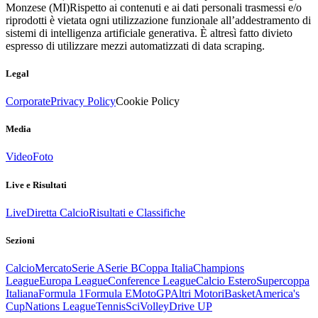
Monzese (MI)
Rispetto ai contenuti e ai dati personali trasmessi e/o
riprodotti è vietata ogni utilizzazione funzionale all’addestramento di
sistemi di intelligenza artificiale generativa. È altresì fatto divieto
espresso di utilizzare mezzi automatizzati di data scraping.
Legal
Corporate
Privacy Policy
Cookie Policy
Media
Video
Foto
Live e Risultati
Live
Diretta Calcio
Risultati e Classifiche
Sezioni
Calcio
Mercato
Serie A
Serie B
Coppa Italia
Champions
League
Europa League
Conference League
Calcio Estero
Supercoppa
Italiana
Formula 1
Formula E
MotoGP
Altri Motori
Basket
America's
Cup
Nations League
Tennis
Sci
Volley
Drive UP