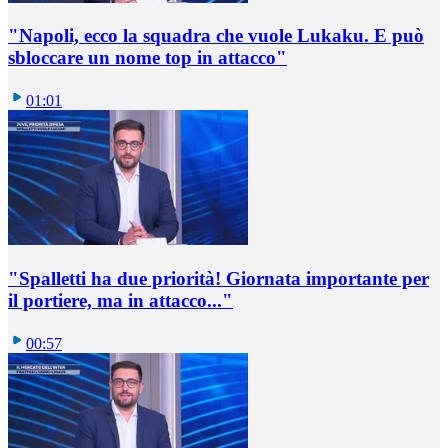
"Napoli, ecco la squadra che vuole Lukaku. E può
sbloccare un nome top in attacco"
01:01
"Spalletti ha due priorità! Giornata importante per
il portiere, ma in attacco..."
00:57