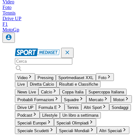
Video
Foto
Tennis
Drive UP
F1
MotoGp
Video
Pressing
Sportmediaset XXL
Foto
Live
Diretta Calcio
Risultati e Classifiche
News Live
Calcio
Coppa Italia
Supercoppa Italiana
Probabili Formazioni
Squadre
Mercato
Motori
Drive UP
Formula E
Tennis
Altri Sport
Sondaggi
Podcast
Lifestyle
Un libro a settimana
Speciali Europei
Speciali Olimpiadi
Speciale Scudetti
Speciali Mondiali
Altri Speciali