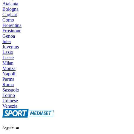
Atalanta
Bologna
Cagliari
Como
Fiorentina
Frosinone
Genoa
Inter
Juventus
Lazio
Lecce
Milan
Monza
Napoli
Parma
Roma
Sassuolo
Torino
Udinese
Venezia
Seguici su