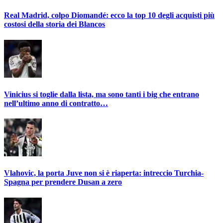
Real Madrid, colpo Diomandé: ecco la top 10 degli acquisti più
costosi della storia dei Blancos
Vinicius si toglie dalla lista, ma sono tanti i big che entrano
nell’ultimo anno di contratto…
Vlahovic, la porta Juve non si è riaperta: intreccio Turchia-
Spagna per prendere Dusan a zero