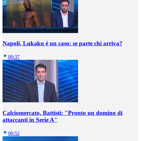
Napoli, Lukaku è un caso: se parte chi arriva?
00:37
Calciomercato, Battisti: "Pronto un domino di
attaccanti in Serie A"
00:52