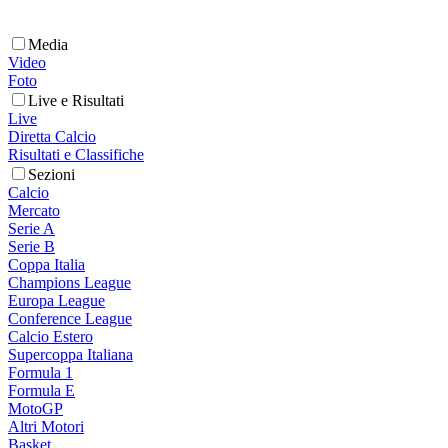
Media
Video
Foto
Live e Risultati
Live
Diretta Calcio
Risultati e Classifiche
Sezioni
Calcio
Mercato
Serie A
Serie B
Coppa Italia
Champions League
Europa League
Conference League
Calcio Estero
Supercoppa Italiana
Formula 1
Formula E
MotoGP
Altri Motori
Basket