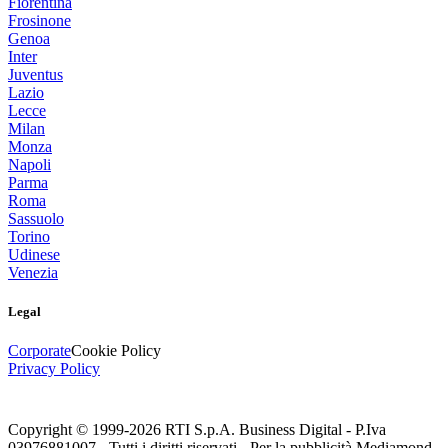
Fiorentina
Frosinone
Genoa
Inter
Juventus
Lazio
Lecce
Milan
Monza
Napoli
Parma
Roma
Sassuolo
Torino
Udinese
Venezia
Legal
Corporate
Cookie Policy
Privacy Policy
Copyright © 1999-
2026
RTI S.p.A. Business Digital - P.Iva
03976881007 - Tutti i diritti riservati - Per la pubblicità Mediamond