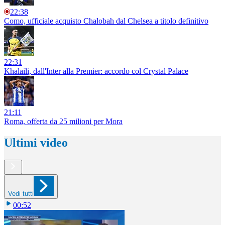
22:38
Como, ufficiale acquisto Chalobah dal Chelsea a titolo definitivo
22:31
Khalaili, dall'Inter alla Premier: accordo col Crystal Palace
21:11
Roma, offerta da 25 milioni per Mora
Ultimi video
Vedi tutti
00:52