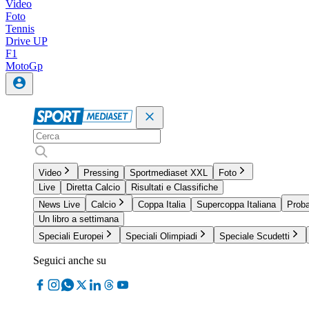
Video
Foto
Tennis
Drive UP
F1
MotoGp
Video
Pressing
Sportmediaset XXL
Foto
Live
Diretta Calcio
Risultati e Classifiche
News Live
Calcio
Coppa Italia
Supercoppa Italiana
Proba
Un libro a settimana
Speciali Europei
Speciali Olimpiadi
Speciale Scudetti
Seguici anche su