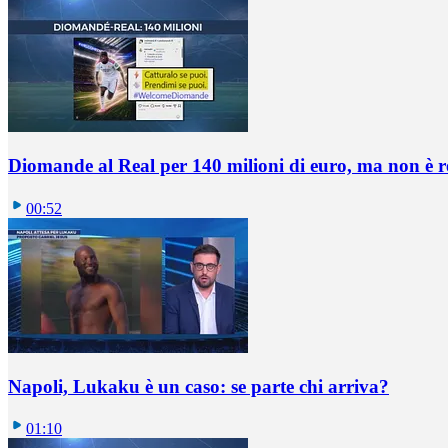
Diomande al Real per 140 milioni di euro, ma non è 
00:52
Napoli, Lukaku è un caso: se parte chi arriva?
01:10