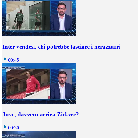
Inter vendesi, chi potrebbe lasciare i nerazzurri
00:45
Juve, davvero arriva Zirkzee?
00:30