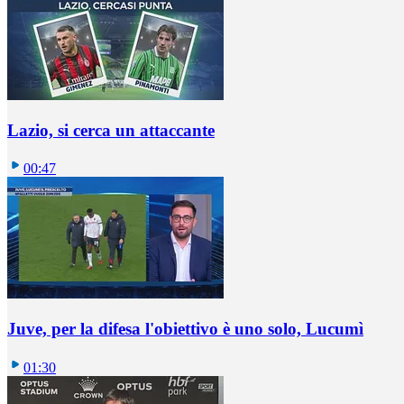
Lazio, si cerca un attaccante
00:47
Juve, per la difesa l'obiettivo è uno solo, Lucumì
01:30