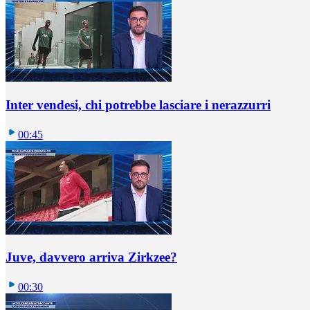
Inter vendesi, chi potrebbe lasciare i nerazzurri
00:45
Juve, davvero arriva Zirkzee?
00:30