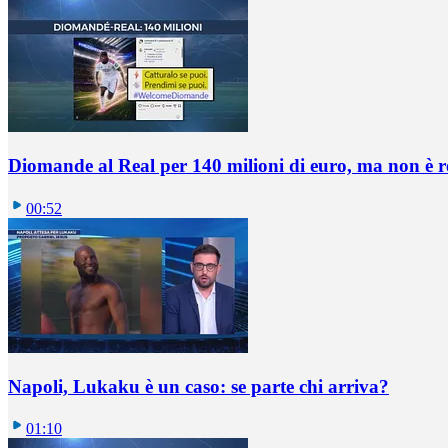
Diomande al Real per 140 milioni di euro, ma non è 
00:52
Napoli, Lukaku è un caso: se parte chi arriva?
01:10