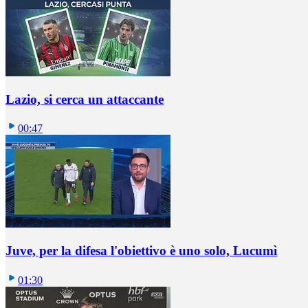
Lazio, si cerca un attaccante
00:47
Juve, per la difesa l'obiettivo è uno solo, Lucumì
01:30