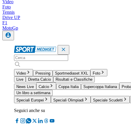
Video
Foto
Tennis
Drive UP
F1
MotoGp
Video
Pressing
Sportmediaset XXL
Foto
Live
Diretta Calcio
Risultati e Classifiche
News Live
Calcio
Coppa Italia
Supercoppa Italiana
Proba
Un libro a settimana
Speciali Europei
Speciali Olimpiadi
Speciale Scudetti
Seguici anche su