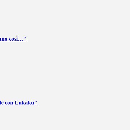
anno così…"
ede con Lukaku"