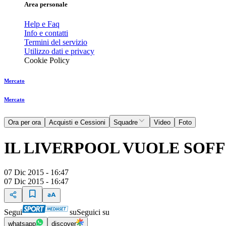
Area personale
Help e Faq
Info e contatti
Termini del servizio
Utilizzo dati e privacy
Cookie Policy
Mercato
Mercato
Ora per ora
Acquisti e Cessioni
Squadre
Video
Foto
IL LIVERPOOL VUOLE SOFF
07 Dic 2015 - 16:47
07 Dic 2015 - 16:47
Segui
su
Seguici su
whatsapp
discover