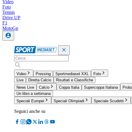
Video
Foto
Tennis
Drive UP
F1
MotoGp
Video
Pressing
Sportmediaset XXL
Foto
Live
Diretta Calcio
Risultati e Classifiche
News Live
Calcio
Coppa Italia
Supercoppa Italiana
Proba
Un libro a settimana
Speciali Europei
Speciali Olimpiadi
Speciale Scudetti
Seguici anche su