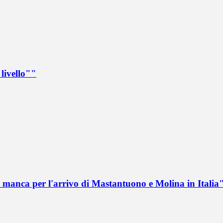
livello""
 manca per l'arrivo di Mastantuono e Molina in Italia