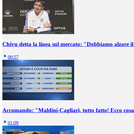
Chivu detta la linea sul mercato: "Dobbiamo alzare il 
00:57
Accomando: "Maldini-Cagliari, tutto fatto! Ecco cosa
01:09