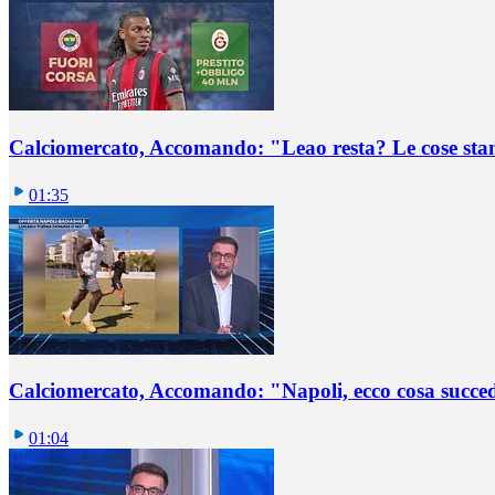
Calciomercato, Accomando: "Leao resta? Le cose st
01:35
Calciomercato, Accomando: "Napoli, ecco cosa succ
01:04