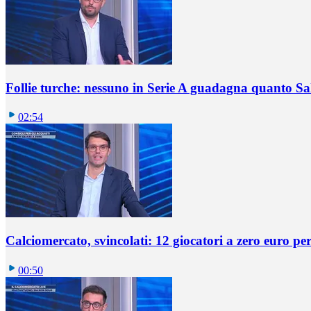
Follie turche: nessuno in Serie A guadagna quanto S
02:54
Calciomercato, svincolati: 12 giocatori a zero euro pe
00:50