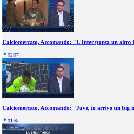
Calciomercato, Accomando: "L'Inter punta un altro 
02:07
Calciomercato, Accomando: "Juve, in arrivo un big i
01:58