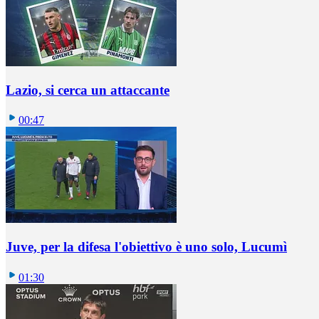
Lazio, si cerca un attaccante
00:47
Juve, per la difesa l'obiettivo è uno solo, Lucumì
01:30