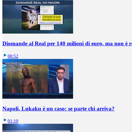
Diomande al Real per 140 milioni di euro, ma non è 
00:52
Napoli, Lukaku è un caso: se parte chi arriva?
01:10