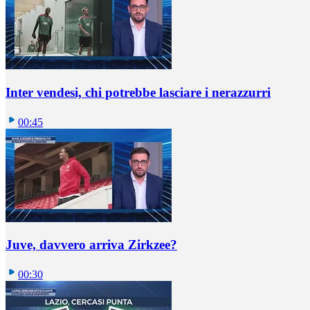
Inter vendesi, chi potrebbe lasciare i nerazzurri
00:45
Juve, davvero arriva Zirkzee?
00:30