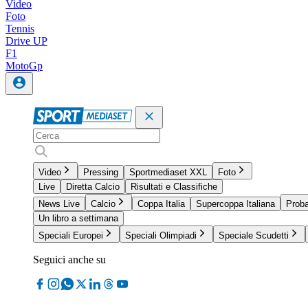
Video
Foto
Tennis
Drive UP
F1
MotoGp
Video
Pressing
Sportmediaset XXL
Foto
Live
Diretta Calcio
Risultati e Classifiche
News Live
Calcio
Coppa Italia
Supercoppa Italiana
Proba
Un libro a settimana
Speciali Europei
Speciali Olimpiadi
Speciale Scudetti
Seguici anche su