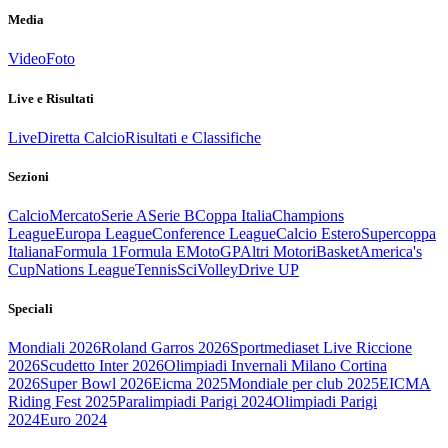
Media
Video
Foto
Live e Risultati
Live
Diretta Calcio
Risultati e Classifiche
Sezioni
Calcio
Mercato
Serie A
Serie B
Coppa Italia
Champions
League
Europa League
Conference League
Calcio Estero
Supercoppa
Italiana
Formula 1
Formula E
MotoGP
Altri Motori
Basket
America's
Cup
Nations League
Tennis
Sci
Volley
Drive UP
Speciali
Mondiali 2026
Roland Garros 2026
Sportmediaset Live Riccione
2026
Scudetto Inter 2026
Olimpiadi Invernali Milano Cortina
2026
Super Bowl 2026
Eicma 2025
Mondiale per club 2025
EICMA
Riding Fest 2025
Paralimpiadi Parigi 2024
Olimpiadi Parigi
2024
Euro 2024