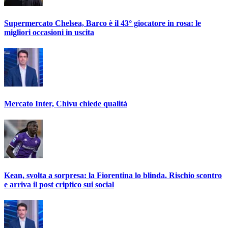
Supermercato Chelsea, Barco è il 43° giocatore in rosa: le
migliori occasioni in uscita
Mercato Inter, Chivu chiede qualità
Kean, svolta a sorpresa: la Fiorentina lo blinda. Rischio scontro
e arriva il post criptico sui social