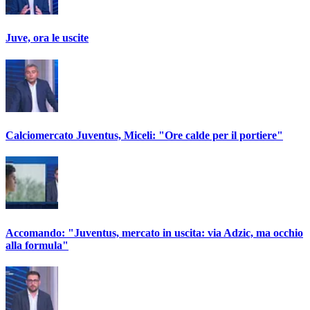
Juve, ora le uscite
Calciomercato Juventus, Miceli: "Ore calde per il portiere"
Accomando: "Juventus, mercato in uscita: via Adzic, ma occhio
alla formula"