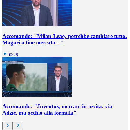
Accomando: "Milan-Leao, potrebbe cambiare tutto.
Magari a fine mercato…"
00:28
Accomando: "Juventus, mercato in uscita: via
Adzic, ma occhio alla formula"