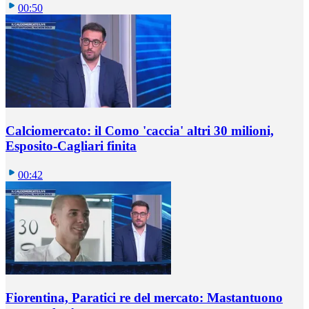
00:50
Calciomercato: il Como 'caccia' altri 30 milioni,
Esposito-Cagliari finita
00:42
Fiorentina, Paratici re del mercato: Mastantuono