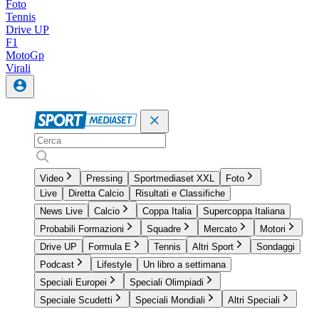
Foto
Tennis
Drive UP
F1
MotoGp
Virali
Video
Pressing
Sportmediaset XXL
Foto
Live
Diretta Calcio
Risultati e Classifiche
News Live
Calcio
Coppa Italia
Supercoppa Italiana
Probabili Formazioni
Squadre
Mercato
Motori
Drive UP
Formula E
Tennis
Altri Sport
Sondaggi
Podcast
Lifestyle
Un libro a settimana
Speciali Europei
Speciali Olimpiadi
Speciale Scudetti
Speciali Mondiali
Altri Speciali