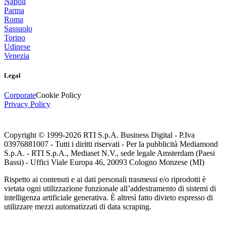
Napoli
Parma
Roma
Sassuolo
Torino
Udinese
Venezia
Legal
Corporate
Cookie Policy
Privacy Policy
Copyright © 1999-
2026
RTI S.p.A. Business Digital - P.Iva
03976881007 - Tutti i diritti riservati - Per la pubblicità Mediamond
S.p.A. - RTI S.p.A., Mediaset N.V., sede legale Amsterdam (Paesi
Bassi) - Uffici Viale Europa 46, 20093 Cologno Monzese (MI)
Rispetto ai contenuti e ai dati personali trasmessi e/o riprodotti è
vietata ogni utilizzazione funzionale all’addestramento di sistemi di
intelligenza artificiale generativa. È altresì fatto divieto espresso di
utilizzare mezzi automatizzati di data scraping.