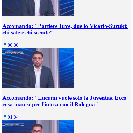
Accomando: "Portiere Juve, duello Vicario-Suzuki:
chi sale e chi scende"
00:36
Accomando: "Lucumì vuole solo la Juventus. Ecco
cosa manca per l'intesa con il Bologna"
01:34