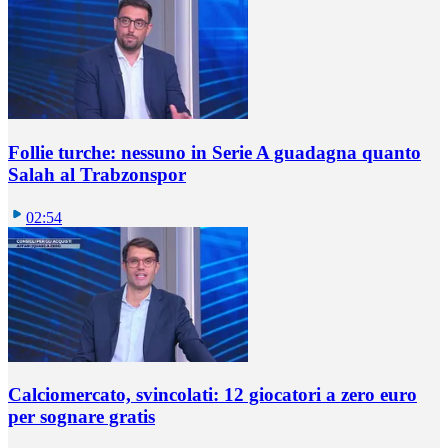
Follie turche: nessuno in Serie A guadagna quanto
Salah al Trabzonspor
02:54
Calciomercato, svincolati: 12 giocatori a zero euro
per sognare gratis