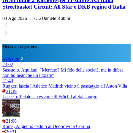
Gran finale a Riccione per l'Estathé 3x3 Italia
Streetbasket Circuit: All Star e DKB regine d'Italia
03 Ago 2026 - 17:12
Daniele Rubini
Mercato ora per ora
Vedi tutti
23:02
Sassuolo, Aquilani: "Mercato? Mi fido della società, ma in difesa
non ho neanche un titolare"
21:49
Ruggeri lascia l'Atletico Madrid: vicino il passaggio all'Aston Villa
21:39
Lecce, ufficiale la cessione di Früchtl al Salisburgo
21:08
Roma, Angelino ceduto al Deportivo a Coruna
20:31