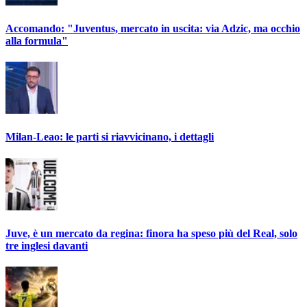
Accomando: "Juventus, mercato in uscita: via Adzic, ma occhio
alla formula"
Milan-Leao: le parti si riavvicinano, i dettagli
Juve, è un mercato da regina: finora ha speso più del Real, solo
tre inglesi davanti