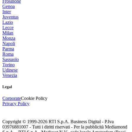
Frosinone
Genoa
Inter
Juventus
Lazio
Lecce
Milan
Monza
Napoli
Parma
Roma
Sassuolo
Torino
Udinese
Venezia
Legal
Corporate
Cookie Policy
Privacy Policy
Copyright © 1999-
2026
RTI S.p.A. Business Digital - P.Iva
03976881007 - Tutti i diritti riservati - Per la pubblicità Mediamond