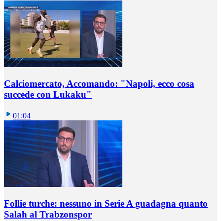
Calciomercato, Accomando: "Napoli, ecco cosa
succede con Lukaku"
01:04
Follie turche: nessuno in Serie A guadagna quanto
Salah al Trabzonspor