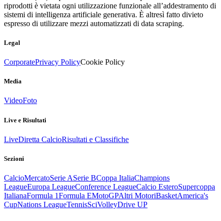
riprodotti è vietata ogni utilizzazione funzionale all’addestramento di
sistemi di intelligenza artificiale generativa. È altresì fatto divieto
espresso di utilizzare mezzi automatizzati di data scraping.
Legal
Corporate
Privacy Policy
Cookie Policy
Media
Video
Foto
Live e Risultati
Live
Diretta Calcio
Risultati e Classifiche
Sezioni
Calcio
Mercato
Serie A
Serie B
Coppa Italia
Champions
League
Europa League
Conference League
Calcio Estero
Supercoppa
Italiana
Formula 1
Formula E
MotoGP
Altri Motori
Basket
America's
Cup
Nations League
Tennis
Sci
Volley
Drive UP