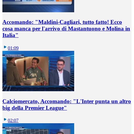
Accomando: "Maldini-Cagliari, tutto fatto! Ecco
cosa manca per l'arrivo di Mastantuono e Molina in
Italia"
01:09
Calciomercato, Accomando: "L'Inter punta un altro
big della Premier League"
02:07