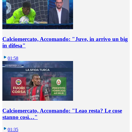
Calciomercato, Accomando: "Juve, in arrivo un big
in difesa"
01:58
Calciomercato, Accomando: "Leao resta? Le cose
stanno così…"
01:35