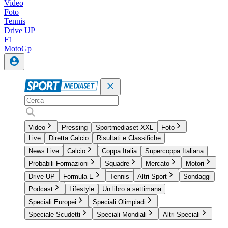
Video
Foto
Tennis
Drive UP
F1
MotoGp
Video
Pressing
Sportmediaset XXL
Foto
Live
Diretta Calcio
Risultati e Classifiche
News Live
Calcio
Coppa Italia
Supercoppa Italiana
Probabili Formazioni
Squadre
Mercato
Motori
Drive UP
Formula E
Tennis
Altri Sport
Sondaggi
Podcast
Lifestyle
Un libro a settimana
Speciali Europei
Speciali Olimpiadi
Speciale Scudetti
Speciali Mondiali
Altri Speciali