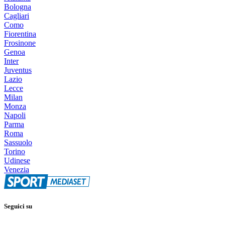
Bologna
Cagliari
Como
Fiorentina
Frosinone
Genoa
Inter
Juventus
Lazio
Lecce
Milan
Monza
Napoli
Parma
Roma
Sassuolo
Torino
Udinese
Venezia
Seguici su