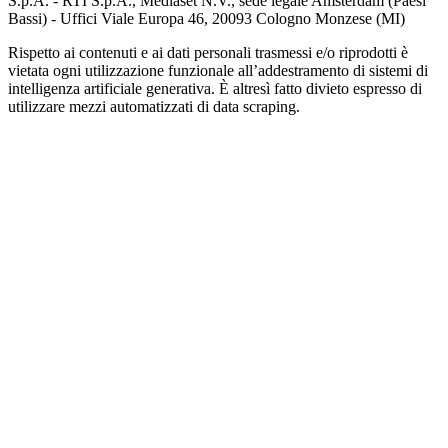
S.p.A. - RTI S.p.A., Mediaset N.V., sede legale Amsterdam (Paesi
Bassi) - Uffici Viale Europa 46, 20093 Cologno Monzese (MI)
Rispetto ai contenuti e ai dati personali trasmessi e/o riprodotti è
vietata ogni utilizzazione funzionale all’addestramento di sistemi di
intelligenza artificiale generativa. È altresì fatto divieto espresso di
utilizzare mezzi automatizzati di data scraping.