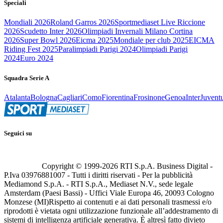
Speciali
Mondiali 2026
Roland Garros 2026
Sportmediaset Live Riccione
2026
Scudetto Inter 2026
Olimpiadi Invernali Milano Cortina
2026
Super Bowl 2026
Eicma 2025
Mondiale per club 2025
EICMA
Riding Fest 2025
Paralimpiadi Parigi 2024
Olimpiadi Parigi
2024
Euro 2024
Squadra Serie A
Atalanta
Bologna
Cagliari
Como
Fiorentina
Frosinone
Genoa
Inter
Juvent
Seguici su
Copyright © 1999-
2026
RTI S.p.A. Business Digital -
P.Iva 03976881007 - Tutti i diritti riservati - Per la pubblicità
Mediamond S.p.A. - RTI S.p.A., Mediaset N.V., sede legale
Amsterdam (Paesi Bassi) - Uffici Viale Europa 46, 20093 Cologno
Monzese (MI)
Rispetto ai contenuti e ai dati personali trasmessi e/o
riprodotti è vietata ogni utilizzazione funzionale all’addestramento di
sistemi di intelligenza artificiale generativa. È altresì fatto divieto