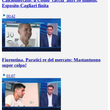
Calciomercato: il Como 'caccia' altri 30 milioni,
Esposito-Cagliari finita
00:42
Fiorentina, Paratici re del mercato: Mastantuono
super colpo!
01:07