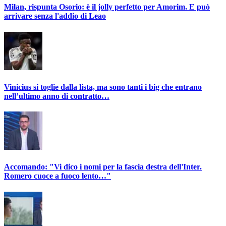
Milan, rispunta Osorio: è il jolly perfetto per Amorim. E può
arrivare senza l'addio di Leao
Vinicius si toglie dalla lista, ma sono tanti i big che entrano
nell’ultimo anno di contratto…
Accomando: "Vi dico i nomi per la fascia destra dell'Inter.
Romero cuoce a fuoco lento…"