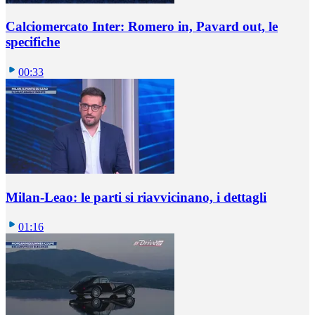
Calciomercato Inter: Romero in, Pavard out, le
specifiche
00:33
Milan-Leao: le parti si riavvicinano, i dettagli
01:16