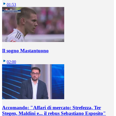
01:53
Il sogno Mastantuono
02:00
Accomando: "Affari di mercato: Strefezza, Ter
Stegen, Maldini e... il rebus Sebastiano Esposito"