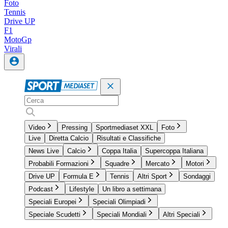
Foto
Tennis
Drive UP
F1
MotoGp
Virali
Video
Pressing
Sportmediaset XXL
Foto
Live
Diretta Calcio
Risultati e Classifiche
News Live
Calcio
Coppa Italia
Supercoppa Italiana
Probabili Formazioni
Squadre
Mercato
Motori
Drive UP
Formula E
Tennis
Altri Sport
Sondaggi
Podcast
Lifestyle
Un libro a settimana
Speciali Europei
Speciali Olimpiadi
Speciale Scudetti
Speciali Mondiali
Altri Speciali