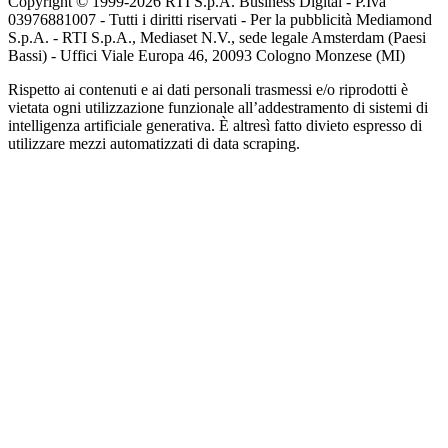
Copyright © 1999-
2026
RTI S.p.A. Business Digital - P.Iva
03976881007 - Tutti i diritti riservati - Per la pubblicità Mediamond
S.p.A. - RTI S.p.A., Mediaset N.V., sede legale Amsterdam (Paesi
Bassi) - Uffici Viale Europa 46, 20093 Cologno Monzese (MI)
Rispetto ai contenuti e ai dati personali trasmessi e/o riprodotti è
vietata ogni utilizzazione funzionale all’addestramento di sistemi di
intelligenza artificiale generativa. È altresì fatto divieto espresso di
utilizzare mezzi automatizzati di data scraping.