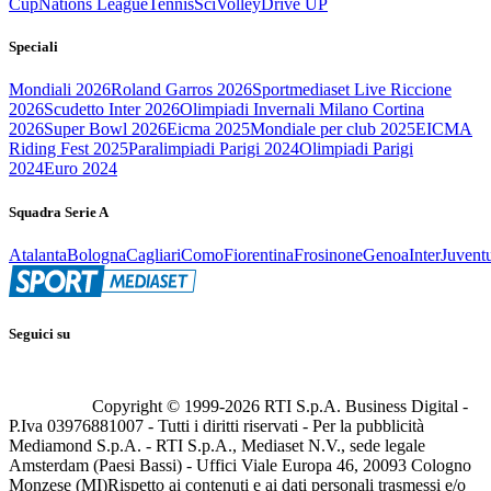
Cup
Nations League
Tennis
Sci
Volley
Drive UP
Speciali
Mondiali 2026
Roland Garros 2026
Sportmediaset Live Riccione
2026
Scudetto Inter 2026
Olimpiadi Invernali Milano Cortina
2026
Super Bowl 2026
Eicma 2025
Mondiale per club 2025
EICMA
Riding Fest 2025
Paralimpiadi Parigi 2024
Olimpiadi Parigi
2024
Euro 2024
Squadra Serie A
Atalanta
Bologna
Cagliari
Como
Fiorentina
Frosinone
Genoa
Inter
Juvent
Seguici su
Copyright © 1999-
2026
RTI S.p.A. Business Digital -
P.Iva 03976881007 - Tutti i diritti riservati - Per la pubblicità
Mediamond S.p.A. - RTI S.p.A., Mediaset N.V., sede legale
Amsterdam (Paesi Bassi) - Uffici Viale Europa 46, 20093 Cologno
Monzese (MI)
Rispetto ai contenuti e ai dati personali trasmessi e/o