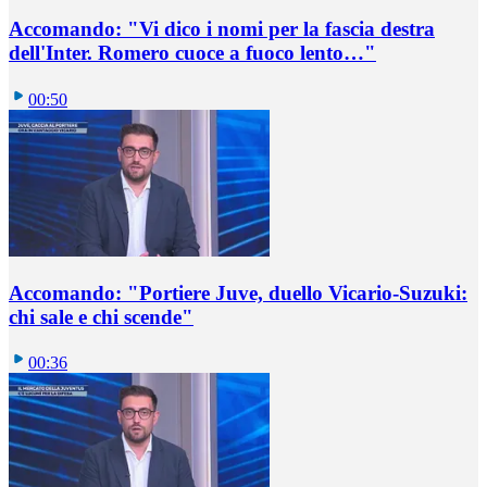
Accomando: "Vi dico i nomi per la fascia destra
dell'Inter. Romero cuoce a fuoco lento…"
00:50
Accomando: "Portiere Juve, duello Vicario-Suzuki:
chi sale e chi scende"
00:36