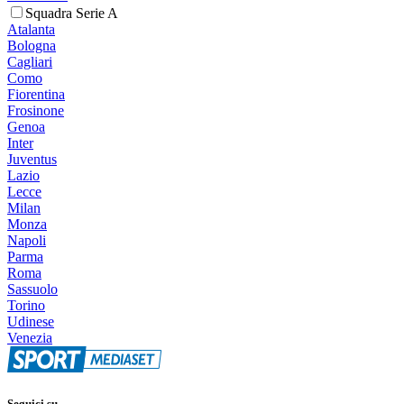
Squadra Serie A
Atalanta
Bologna
Cagliari
Como
Fiorentina
Frosinone
Genoa
Inter
Juventus
Lazio
Lecce
Milan
Monza
Napoli
Parma
Roma
Sassuolo
Torino
Udinese
Venezia
Seguici su