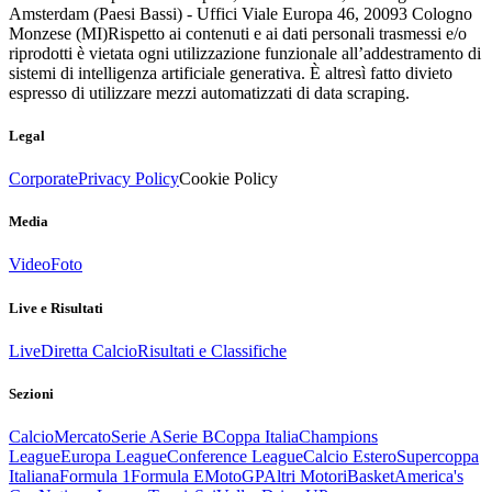
Amsterdam (Paesi Bassi) - Uffici Viale Europa 46, 20093 Cologno
Monzese (MI)
Rispetto ai contenuti e ai dati personali trasmessi e/o
riprodotti è vietata ogni utilizzazione funzionale all’addestramento di
sistemi di intelligenza artificiale generativa. È altresì fatto divieto
espresso di utilizzare mezzi automatizzati di data scraping.
Legal
Corporate
Privacy Policy
Cookie Policy
Media
Video
Foto
Live e Risultati
Live
Diretta Calcio
Risultati e Classifiche
Sezioni
Calcio
Mercato
Serie A
Serie B
Coppa Italia
Champions
League
Europa League
Conference League
Calcio Estero
Supercoppa
Italiana
Formula 1
Formula E
MotoGP
Altri Motori
Basket
America's