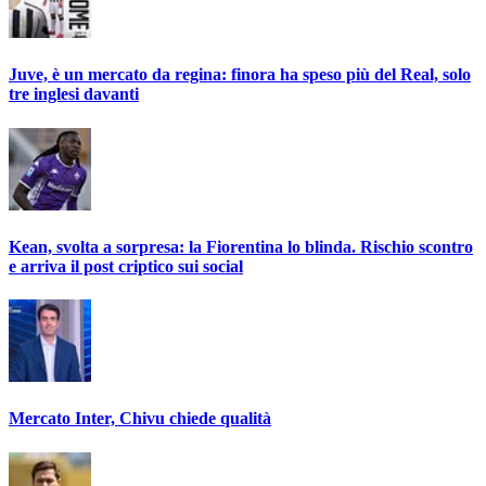
Juve, è un mercato da regina: finora ha speso più del Real, solo
tre inglesi davanti
Kean, svolta a sorpresa: la Fiorentina lo blinda. Rischio scontro
e arriva il post criptico sui social
Mercato Inter, Chivu chiede qualità