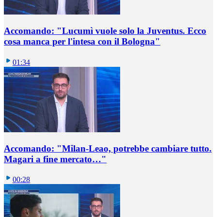
Accomando: "Lucumì vuole solo la Juventus. Ecco
cosa manca per l'intesa con il Bologna"
01:34
Accomando: "Milan-Leao, potrebbe cambiare tutto.
Magari a fine mercato…"
00:28