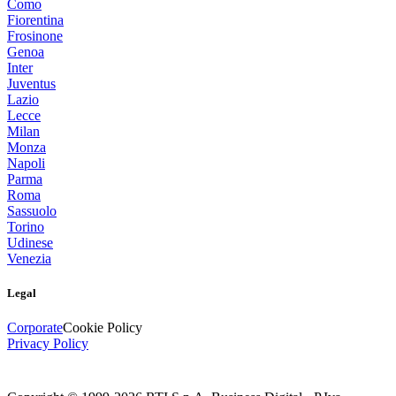
Como
Fiorentina
Frosinone
Genoa
Inter
Juventus
Lazio
Lecce
Milan
Monza
Napoli
Parma
Roma
Sassuolo
Torino
Udinese
Venezia
Legal
Corporate
Cookie Policy
Privacy Policy