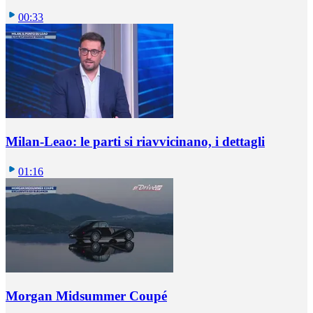
00:33
Milan-Leao: le parti si riavvicinano, i dettagli
01:16
Morgan Midsummer Coupé