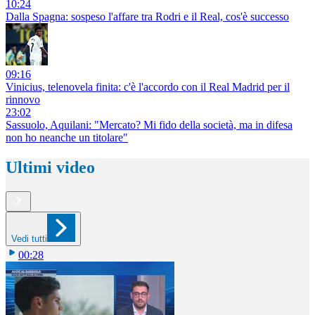
10:24
Dalla Spagna: sospeso l'affare tra Rodri e il Real, cos'è successo
09:16
Vinicius, telenovela finita: c'è l'accordo con il Real Madrid per il
rinnovo
23:02
Sassuolo, Aquilani: "Mercato? Mi fido della società, ma in difesa
non ho neanche un titolare"
Ultimi video
Vedi tutti
00:28