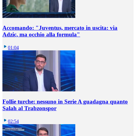
Accomando: "Juventus, mercato in uscita: via
Adzic, ma occhio alla formula"
01:04
Follie turche: nessuno in Serie A guadagna quanto
Salah al Trabzonspor
02:54