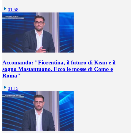
01:58
Accomando: "Fiorentina, il futuro di Kean e il
sogno Mastantuono. Ecco le mosse di Como e
Roma"
01:15