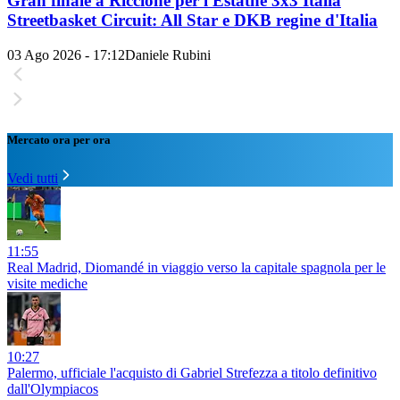
Gran finale a Riccione per l'Estathé 3x3 Italia
Streetbasket Circuit: All Star e DKB regine d'Italia
03 Ago 2026 - 17:12
Daniele Rubini
Mercato ora per ora
Vedi tutti
11:55
Real Madrid, Diomandé in viaggio verso la capitale spagnola per le
visite mediche
10:27
Palermo, ufficiale l'acquisto di Gabriel Strefezza a titolo definitivo
dall'Olympiacos