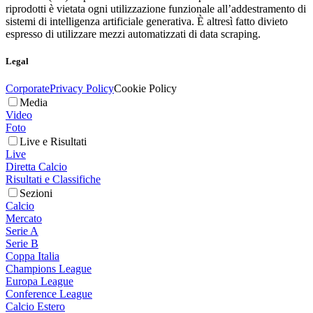
riprodotti è vietata ogni utilizzazione funzionale all’addestramento di
sistemi di intelligenza artificiale generativa. È altresì fatto divieto
espresso di utilizzare mezzi automatizzati di data scraping.
Legal
Corporate
Privacy Policy
Cookie Policy
Media
Video
Foto
Live e Risultati
Live
Diretta Calcio
Risultati e Classifiche
Sezioni
Calcio
Mercato
Serie A
Serie B
Coppa Italia
Champions League
Europa League
Conference League
Calcio Estero