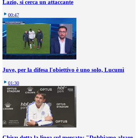
Lazio, si cerca un attaccante
00:47
Juve, per la difesa l'obiettivo è uno solo, Lucumì
01:30
Chivu detta la linea sul mercato: "Dobbiamo alzare