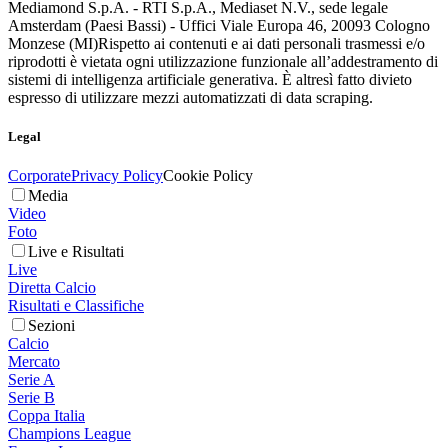
Mediamond S.p.A. - RTI S.p.A., Mediaset N.V., sede legale
Amsterdam (Paesi Bassi) - Uffici Viale Europa 46, 20093 Cologno
Monzese (MI)
Rispetto ai contenuti e ai dati personali trasmessi e/o
riprodotti è vietata ogni utilizzazione funzionale all’addestramento di
sistemi di intelligenza artificiale generativa. È altresì fatto divieto
espresso di utilizzare mezzi automatizzati di data scraping.
Legal
Corporate
Privacy Policy
Cookie Policy
Media
Video
Foto
Live e Risultati
Live
Diretta Calcio
Risultati e Classifiche
Sezioni
Calcio
Mercato
Serie A
Serie B
Coppa Italia
Champions League