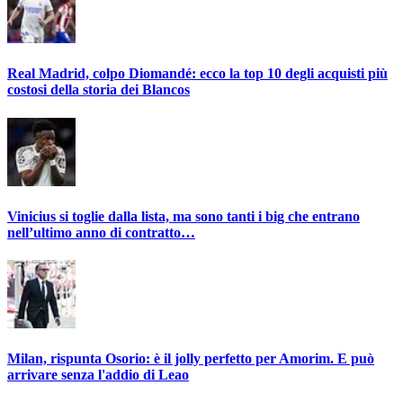
Real Madrid, colpo Diomandé: ecco la top 10 degli acquisti più
costosi della storia dei Blancos
Vinicius si toglie dalla lista, ma sono tanti i big che entrano
nell’ultimo anno di contratto…
Milan, rispunta Osorio: è il jolly perfetto per Amorim. E può
arrivare senza l'addio di Leao