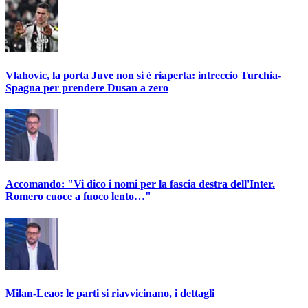
Vlahovic, la porta Juve non si è riaperta: intreccio Turchia-
Spagna per prendere Dusan a zero
Accomando: "Vi dico i nomi per la fascia destra dell'Inter.
Romero cuoce a fuoco lento…"
Milan-Leao: le parti si riavvicinano, i dettagli