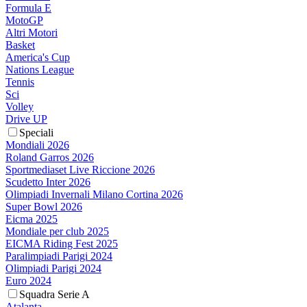
Formula E
MotoGP
Altri Motori
Basket
America's Cup
Nations League
Tennis
Sci
Volley
Drive UP
Speciali
Mondiali 2026
Roland Garros 2026
Sportmediaset Live Riccione 2026
Scudetto Inter 2026
Olimpiadi Invernali Milano Cortina 2026
Super Bowl 2026
Eicma 2025
Mondiale per club 2025
EICMA Riding Fest 2025
Paralimpiadi Parigi 2024
Olimpiadi Parigi 2024
Euro 2024
Squadra Serie A
Atalanta