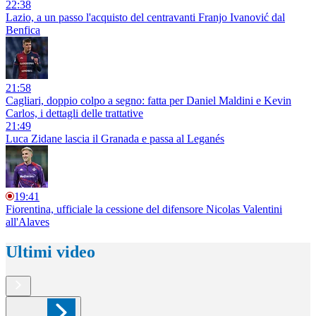
22:38
Lazio, a un passo l'acquisto del centravanti Franjo Ivanović dal
Benfica
21:58
Cagliari, doppio colpo a segno: fatta per Daniel Maldini e Kevin
Carlos, i dettagli delle trattative
21:49
Luca Zidane lascia il Granada e passa al Leganés
19:41
Fiorentina, ufficiale la cessione del difensore Nicolas Valentini
all'Alaves
Ultimi video