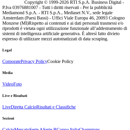
Copyright © 1999-
2026
RTI S.p.A. Business Digital -
P.Iva 03976881007 - Tutti i diritti riservati - Per la pubblicità
Mediamond S.p.A. - RTI S.p.A., Mediaset N.V., sede legale
Amsterdam (Paesi Bassi) - Uffici Viale Europa 46, 20093 Cologno
Monzese (MI)
Rispetto ai contenuti e ai dati personali trasmessi e/o
riprodotti è vietata ogni utilizzazione funzionale all’addestramento di
sistemi di intelligenza artificiale generativa. È altresì fatto divieto
espresso di utilizzare mezzi automatizzati di data scraping.
Legal
Corporate
Privacy Policy
Cookie Policy
Media
Video
Foto
Live e Risultati
Live
Diretta Calcio
Risultati e Classifiche
Sezioni
Calcio
Mercato
Serie A
Serie B
Coppa Italia
Champions