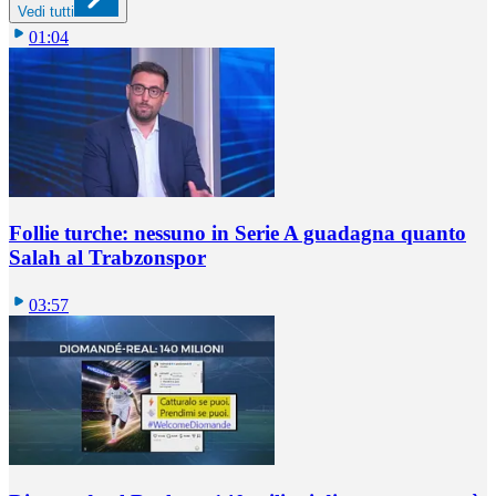
Vedi tutti
01:04
Follie turche: nessuno in Serie A guadagna quanto
Salah al Trabzonspor
03:57