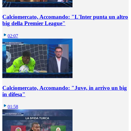
Calciomercato, Accomando: "L'Inter punta un altro
big della Premier League"
02:07
Calciomercato, Accomando: "Juve, in arrivo un big
in difesa"
01:58