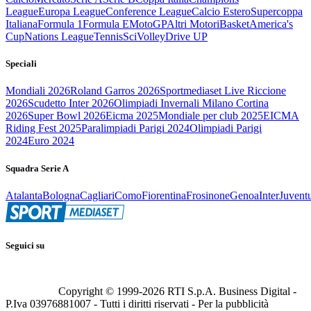
League
Europa League
Conference League
Calcio Estero
Supercoppa
Italiana
Formula 1
Formula E
MotoGP
Altri Motori
Basket
America's
Cup
Nations League
Tennis
Sci
Volley
Drive UP
Speciali
Mondiali 2026
Roland Garros 2026
Sportmediaset Live Riccione
2026
Scudetto Inter 2026
Olimpiadi Invernali Milano Cortina
2026
Super Bowl 2026
Eicma 2025
Mondiale per club 2025
EICMA
Riding Fest 2025
Paralimpiadi Parigi 2024
Olimpiadi Parigi
2024
Euro 2024
Squadra Serie A
Atalanta
Bologna
Cagliari
Como
Fiorentina
Frosinone
Genoa
Inter
Juvent
Seguici su
Copyright © 1999-
2026
RTI S.p.A. Business Digital -
P.Iva 03976881007 - Tutti i diritti riservati - Per la pubblicità