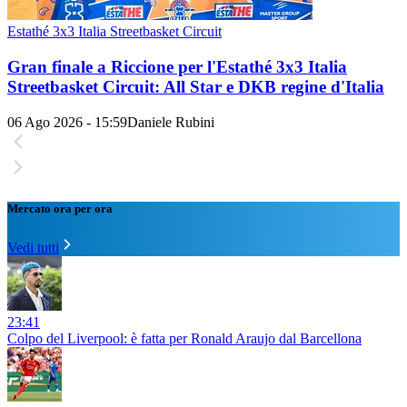
Estathé 3x3 Italia Streetbasket Circuit
Gran finale a Riccione per l'Estathé 3x3 Italia
Streetbasket Circuit: All Star e DKB regine d'Italia
06 Ago 2026 - 15:59
Daniele Rubini
Mercato ora per ora
Vedi tutti
23:41
Colpo del Liverpool: è fatta per Ronald Araujo dal Barcellona