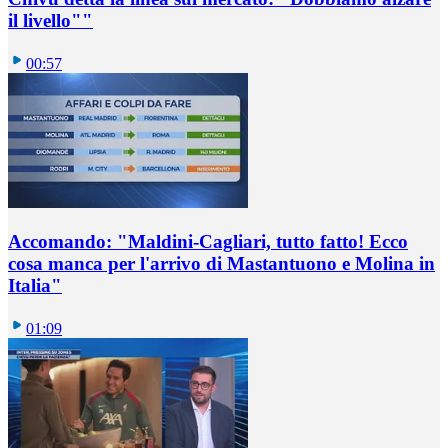
il livello""
00:57
Accomando: "Maldini-Cagliari, tutto fatto! Ecco
cosa manca per l'arrivo di Mastantuono e Molina in
Italia"
01:09