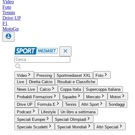
Video
Foto
Tennis
Drive UP
F1
MotoGp
Video
Pressing
Sportmediaset XXL
Foto
Live
Diretta Calcio
Risultati e Classifiche
News Live
Calcio
Coppa Italia
Supercoppa Italiana
Probabili Formazioni
Squadre
Mercato
Motori
Drive UP
Formula E
Tennis
Altri Sport
Sondaggi
Podcast
Lifestyle
Un libro a settimana
Speciali Europei
Speciali Olimpiadi
Speciale Scudetti
Speciali Mondiali
Altri Speciali