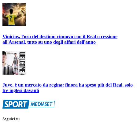
Vinicius, l'ora del destino: rinnovo con il Real o cessione
all'Arsenal, tutto su uno degli affari dell'anno
Juve, è un mercato da regina: finora ha speso più del Real, solo
tre inglesi davanti
Seguici su