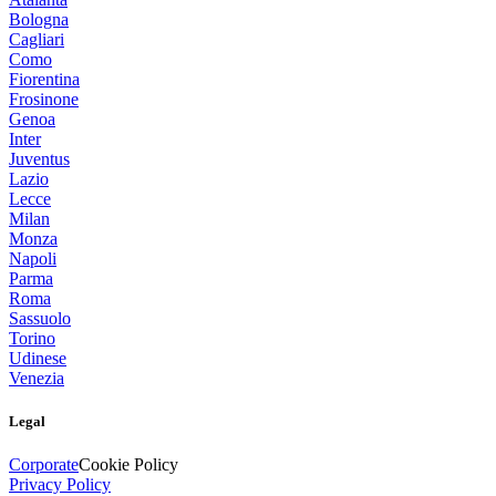
Bologna
Cagliari
Como
Fiorentina
Frosinone
Genoa
Inter
Juventus
Lazio
Lecce
Milan
Monza
Napoli
Parma
Roma
Sassuolo
Torino
Udinese
Venezia
Legal
Corporate
Cookie Policy
Privacy Policy