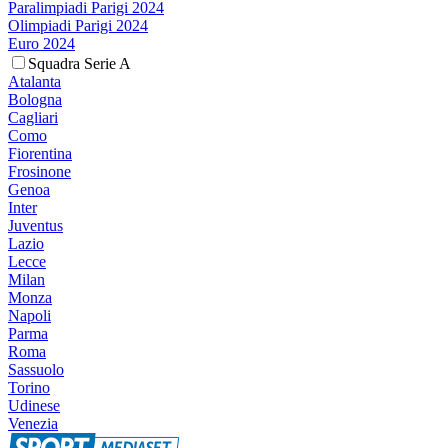
Paralimpiadi Parigi 2024
Olimpiadi Parigi 2024
Euro 2024
Squadra Serie A
Atalanta
Bologna
Cagliari
Como
Fiorentina
Frosinone
Genoa
Inter
Juventus
Lazio
Lecce
Milan
Monza
Napoli
Parma
Roma
Sassuolo
Torino
Udinese
Venezia