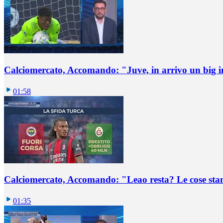
Calciomercato, Accomando: "Juve, in arrivo un big i
01:58
Calciomercato, Accomando: "Leao resta? Le cose st
01:35