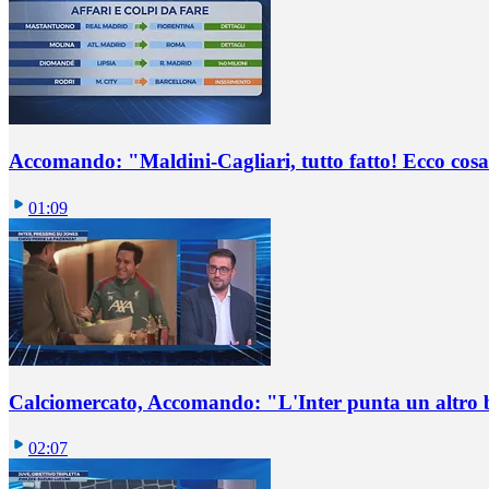
Accomando: "Maldini-Cagliari, tutto fatto! Ecco cosa
01:09
Calciomercato, Accomando: "L'Inter punta un altro 
02:07