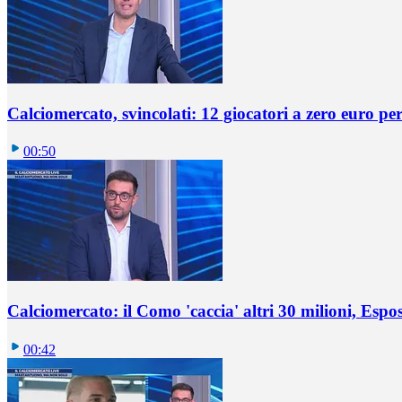
Calciomercato, svincolati: 12 giocatori a zero euro pe
00:50
Calciomercato: il Como 'caccia' altri 30 milioni, Espos
00:42