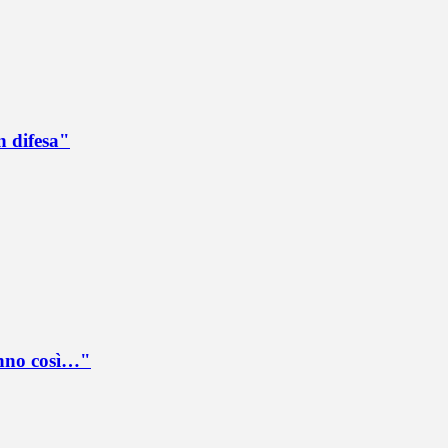
n difesa"
anno così…"