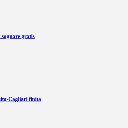
r sognare gratis
ito-Cagliari finita