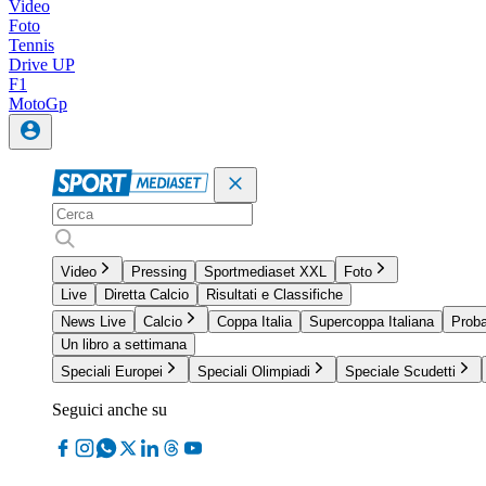
Video
Foto
Tennis
Drive UP
F1
MotoGp
Video
Pressing
Sportmediaset XXL
Foto
Live
Diretta Calcio
Risultati e Classifiche
News Live
Calcio
Coppa Italia
Supercoppa Italiana
Proba
Un libro a settimana
Speciali Europei
Speciali Olimpiadi
Speciale Scudetti
Seguici anche su