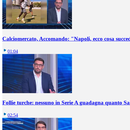
Calciomercato, Accomando: "Napoli, ecco cosa succ
01:04
Follie turche: nessuno in Serie A guadagna quanto S
02:54