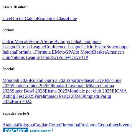
Live e Risultati
Live
Diretta Calcio
Risultati e Classifiche
Sezioni
Calcio
Mercato
Serie A
Serie B
Coppa Italia
Champions
League
Europa League
Conference League
Calcio Estero
Supercoppa
Italiana
Formula 1
Formula E
MotoGP
Altri Motori
Basket
America's
Cup
Nations League
Tennis
Sci
Volley
Drive UP
Speciali
Mondiali 2026
Roland Garros 2026
Sportmediaset Live Riccione
2026
Scudetto Inter 2026
Olimpiadi Invernali Milano Cortina
2026
Super Bowl 2026
Eicma 2025
Mondiale per club 2025
EICMA
Riding Fest 2025
Paralimpiadi Parigi 2024
Olimpiadi Parigi
2024
Euro 2024
Squadra Serie A
Atalanta
Bologna
Cagliari
Como
Fiorentina
Frosinone
Genoa
Inter
Juvent