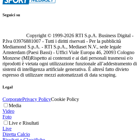
Seguici su
Copyright © 1999-
2026
RTI S.p.A. Business Digital -
P.Iva 03976881007 - Tutti i diritti riservati - Per la pubblicità
Mediamond S.p.A. - RTI S.p.A., Mediaset N.V., sede legale
Amsterdam (Paesi Bassi) - Uffici Viale Europa 46, 20093 Cologno
Monzese (MI)
Rispetto ai contenuti e ai dati personali trasmessi e/o
riprodotti è vietata ogni utilizzazione funzionale all’addestramento di
sistemi di intelligenza artificiale generativa. È altresì fatto divieto
espresso di utilizzare mezzi automatizzati di data scraping.
Legal
Corporate
Privacy Policy
Cookie Policy
Media
Video
Foto
Live e Risultati
Live
Diretta Calcio
Risultati e Classifiche