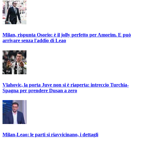
Milan, rispunta Osorio: è il jolly perfetto per Amorim. E può
arrivare senza l'addio di Leao
Vlahovic, la porta Juve non si è riaperta: intreccio Turchia-
Spagna per prendere Dusan a zero
Milan-Leao: le parti si riavvicinano, i dettagli