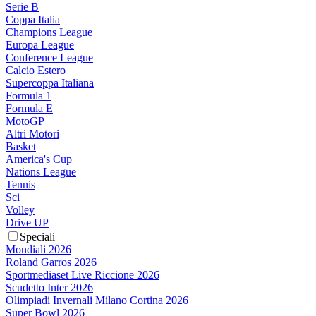
Serie B
Coppa Italia
Champions League
Europa League
Conference League
Calcio Estero
Supercoppa Italiana
Formula 1
Formula E
MotoGP
Altri Motori
Basket
America's Cup
Nations League
Tennis
Sci
Volley
Drive UP
Speciali
Mondiali 2026
Roland Garros 2026
Sportmediaset Live Riccione 2026
Scudetto Inter 2026
Olimpiadi Invernali Milano Cortina 2026
Super Bowl 2026