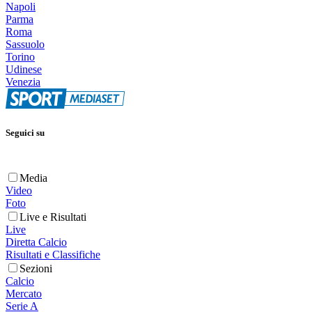
Napoli
Parma
Roma
Sassuolo
Torino
Udinese
Venezia
Seguici su
Media
Video
Foto
Live e Risultati
Live
Diretta Calcio
Risultati e Classifiche
Sezioni
Calcio
Mercato
Serie A