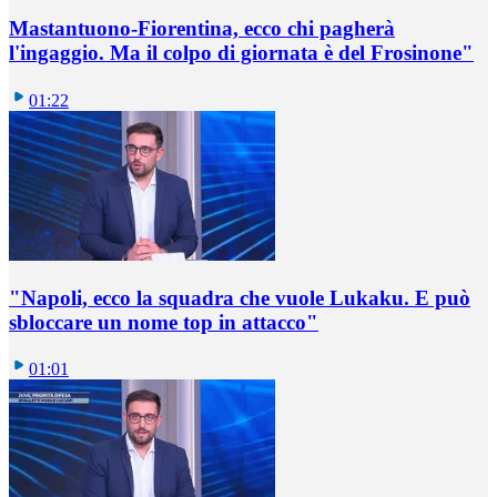
Mastantuono-Fiorentina, ecco chi pagherà
l'ingaggio. Ma il colpo di giornata è del Frosinone"
01:22
"Napoli, ecco la squadra che vuole Lukaku. E può
sbloccare un nome top in attacco"
01:01