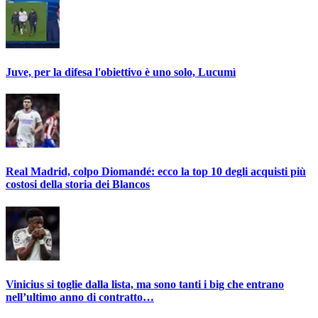
Juve, per la difesa l'obiettivo è uno solo, Lucumì
Real Madrid, colpo Diomandé: ecco la top 10 degli acquisti più
costosi della storia dei Blancos
Vinicius si toglie dalla lista, ma sono tanti i big che entrano
nell’ultimo anno di contratto…