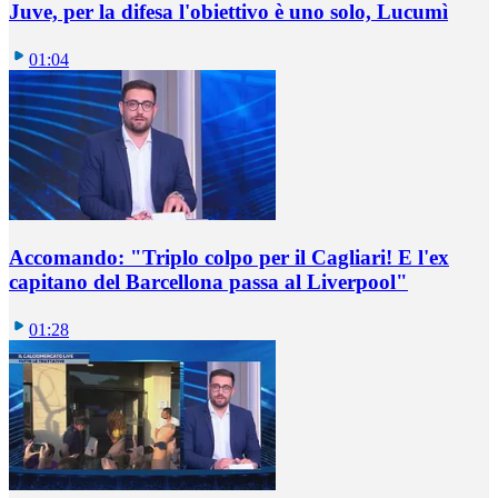
Juve, per la difesa l'obiettivo è uno solo, Lucumì
01:04
Accomando: "Triplo colpo per il Cagliari! E l'ex
capitano del Barcellona passa al Liverpool"
01:28