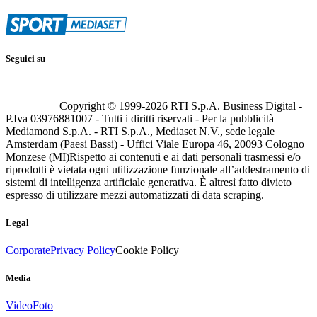
Seguici su
Copyright © 1999-
2026
RTI S.p.A. Business Digital -
P.Iva 03976881007 - Tutti i diritti riservati - Per la pubblicità
Mediamond S.p.A. - RTI S.p.A., Mediaset N.V., sede legale
Amsterdam (Paesi Bassi) - Uffici Viale Europa 46, 20093 Cologno
Monzese (MI)
Rispetto ai contenuti e ai dati personali trasmessi e/o
riprodotti è vietata ogni utilizzazione funzionale all’addestramento di
sistemi di intelligenza artificiale generativa. È altresì fatto divieto
espresso di utilizzare mezzi automatizzati di data scraping.
Legal
Corporate
Privacy Policy
Cookie Policy
Media
Video
Foto