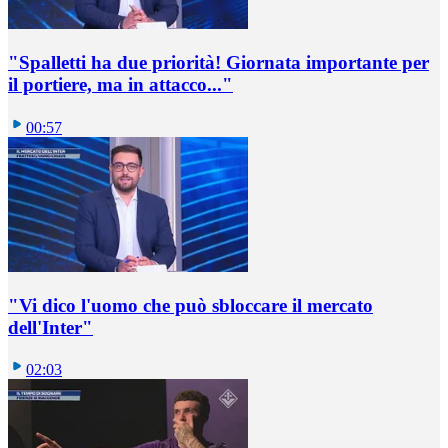
"Spalletti ha due priorità! Giornata importante per
il portiere, ma in attacco..."
00:57
"Vi dico l'uomo che può sbloccare il mercato
dell'Inter"
02:03