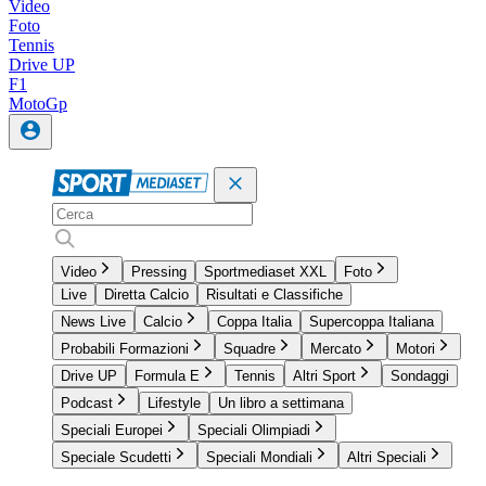
Video
Foto
Tennis
Drive UP
F1
MotoGp
Video
Pressing
Sportmediaset XXL
Foto
Live
Diretta Calcio
Risultati e Classifiche
News Live
Calcio
Coppa Italia
Supercoppa Italiana
Probabili Formazioni
Squadre
Mercato
Motori
Drive UP
Formula E
Tennis
Altri Sport
Sondaggi
Podcast
Lifestyle
Un libro a settimana
Speciali Europei
Speciali Olimpiadi
Speciale Scudetti
Speciali Mondiali
Altri Speciali