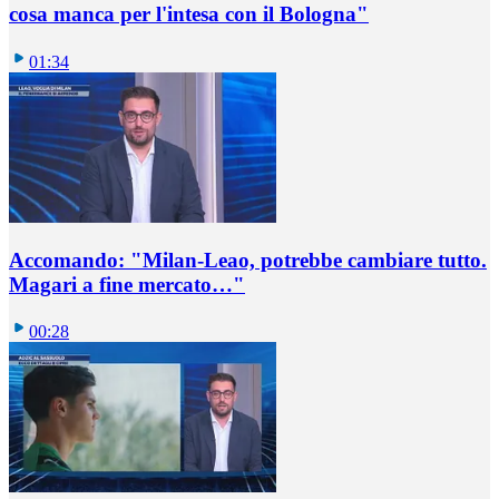
cosa manca per l'intesa con il Bologna"
01:34
Accomando: "Milan-Leao, potrebbe cambiare tutto.
Magari a fine mercato…"
00:28