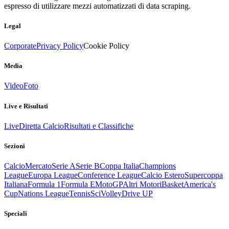
espresso di utilizzare mezzi automatizzati di data scraping.
Legal
Corporate
Privacy Policy
Cookie Policy
Media
Video
Foto
Live e Risultati
Live
Diretta Calcio
Risultati e Classifiche
Sezioni
Calcio
Mercato
Serie A
Serie B
Coppa Italia
Champions
League
Europa League
Conference League
Calcio Estero
Supercoppa
Italiana
Formula 1
Formula E
MotoGP
Altri Motori
Basket
America's
Cup
Nations League
Tennis
Sci
Volley
Drive UP
Speciali