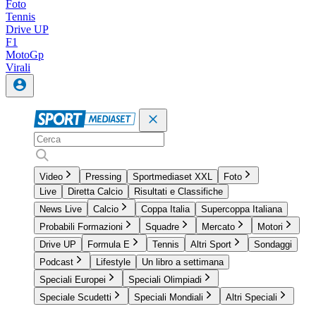
Foto
Tennis
Drive UP
F1
MotoGp
Virali
Video
Pressing
Sportmediaset XXL
Foto
Live
Diretta Calcio
Risultati e Classifiche
News Live
Calcio
Coppa Italia
Supercoppa Italiana
Probabili Formazioni
Squadre
Mercato
Motori
Drive UP
Formula E
Tennis
Altri Sport
Sondaggi
Podcast
Lifestyle
Un libro a settimana
Speciali Europei
Speciali Olimpiadi
Speciale Scudetti
Speciali Mondiali
Altri Speciali