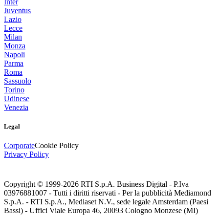
Inter
Juventus
Lazio
Lecce
Milan
Monza
Napoli
Parma
Roma
Sassuolo
Torino
Udinese
Venezia
Legal
Corporate
Cookie Policy
Privacy Policy
Copyright © 1999-
2026
RTI S.p.A. Business Digital - P.Iva
03976881007 - Tutti i diritti riservati - Per la pubblicità Mediamond
S.p.A. - RTI S.p.A., Mediaset N.V., sede legale Amsterdam (Paesi
Bassi) - Uffici Viale Europa 46, 20093 Cologno Monzese (MI)