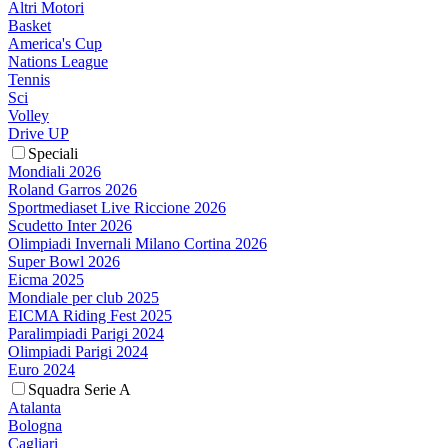
Altri Motori
Basket
America's Cup
Nations League
Tennis
Sci
Volley
Drive UP
Speciali
Mondiali 2026
Roland Garros 2026
Sportmediaset Live Riccione 2026
Scudetto Inter 2026
Olimpiadi Invernali Milano Cortina 2026
Super Bowl 2026
Eicma 2025
Mondiale per club 2025
EICMA Riding Fest 2025
Paralimpiadi Parigi 2024
Olimpiadi Parigi 2024
Euro 2024
Squadra Serie A
Atalanta
Bologna
Cagliari