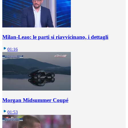
Milan-Leao: le parti si riavvicinano, i dettagli
01:16
Morgan Midsummer Coupé
01:53