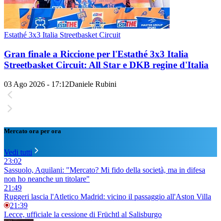
Estathé 3x3 Italia Streetbasket Circuit
Gran finale a Riccione per l'Estathé 3x3 Italia
Streetbasket Circuit: All Star e DKB regine d'Italia
03 Ago 2026 - 17:12
Daniele Rubini
Mercato ora per ora
Vedi tutti
23:02
Sassuolo, Aquilani: "Mercato? Mi fido della società, ma in difesa
non ho neanche un titolare"
21:49
Ruggeri lascia l'Atletico Madrid: vicino il passaggio all'Aston Villa
21:39
Lecce, ufficiale la cessione di Früchtl al Salisburgo