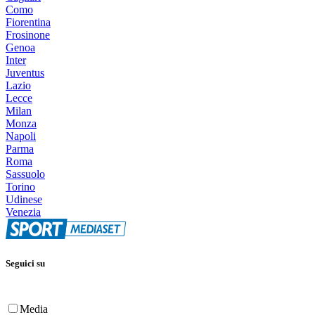
Como
Fiorentina
Frosinone
Genoa
Inter
Juventus
Lazio
Lecce
Milan
Monza
Napoli
Parma
Roma
Sassuolo
Torino
Udinese
Venezia
Seguici su
Media