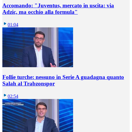
Accomando: "Juventus, mercato in uscita: via
Adzic, ma occhio alla formula"
01:04
Follie turche: nessuno in Serie A guadagna quanto
Salah al Trabzonspor
02:54