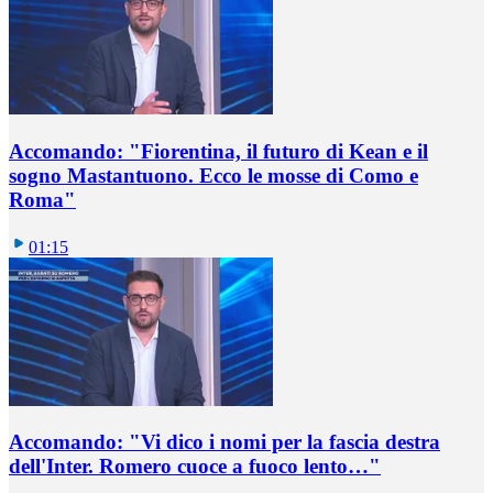
Accomando: "Fiorentina, il futuro di Kean e il
sogno Mastantuono. Ecco le mosse di Como e
Roma"
01:15
Accomando: "Vi dico i nomi per la fascia destra
dell'Inter. Romero cuoce a fuoco lento…"