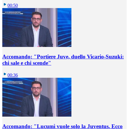
00:50
Accomando: "Portiere Juve, duello Vicario-Suzuki:
chi sale e chi scende"
00:36
Accomando: "Lucumì vuole solo la Juventus. Ecco