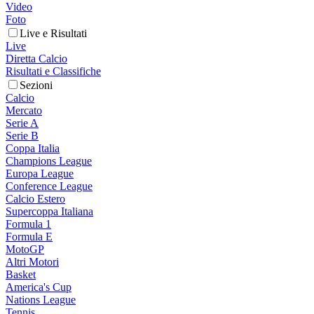
Video
Foto
Live e Risultati
Live
Diretta Calcio
Risultati e Classifiche
Sezioni
Calcio
Mercato
Serie A
Serie B
Coppa Italia
Champions League
Europa League
Conference League
Calcio Estero
Supercoppa Italiana
Formula 1
Formula E
MotoGP
Altri Motori
Basket
America's Cup
Nations League
Tennis