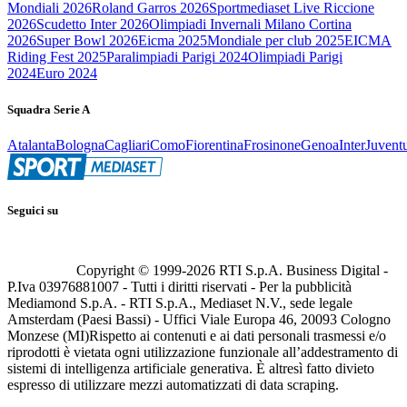
Mondiali 2026
Roland Garros 2026
Sportmediaset Live Riccione
2026
Scudetto Inter 2026
Olimpiadi Invernali Milano Cortina
2026
Super Bowl 2026
Eicma 2025
Mondiale per club 2025
EICMA
Riding Fest 2025
Paralimpiadi Parigi 2024
Olimpiadi Parigi
2024
Euro 2024
Squadra Serie A
Atalanta
Bologna
Cagliari
Como
Fiorentina
Frosinone
Genoa
Inter
Juvent
Seguici su
Copyright © 1999-
2026
RTI S.p.A. Business Digital -
P.Iva 03976881007 - Tutti i diritti riservati - Per la pubblicità
Mediamond S.p.A. - RTI S.p.A., Mediaset N.V., sede legale
Amsterdam (Paesi Bassi) - Uffici Viale Europa 46, 20093 Cologno
Monzese (MI)
Rispetto ai contenuti e ai dati personali trasmessi e/o
riprodotti è vietata ogni utilizzazione funzionale all’addestramento di
sistemi di intelligenza artificiale generativa. È altresì fatto divieto
espresso di utilizzare mezzi automatizzati di data scraping.