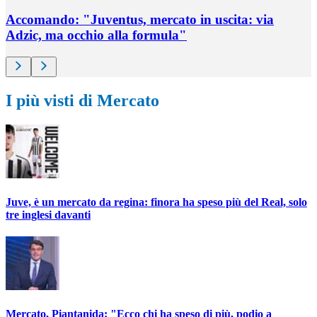
Accomando: "Juventus, mercato in uscita: via
Adzic, ma occhio alla formula"
I più visti di Mercato
Juve, è un mercato da regina: finora ha speso più del Real, solo
tre inglesi davanti
Mercato, Piantanida: "Ecco chi ha speso di più, podio a