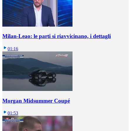
Milan-Leao: le parti si riavvicinano, i dettagli
01:16
Morgan Midsummer Coupé
01:53