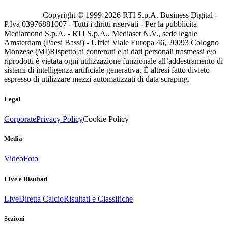
Copyright © 1999-
2026
RTI S.p.A. Business Digital -
P.Iva 03976881007 - Tutti i diritti riservati - Per la pubblicità
Mediamond S.p.A. - RTI S.p.A., Mediaset N.V., sede legale
Amsterdam (Paesi Bassi) - Uffici Viale Europa 46, 20093 Cologno
Monzese (MI)
Rispetto ai contenuti e ai dati personali trasmessi e/o
riprodotti è vietata ogni utilizzazione funzionale all’addestramento di
sistemi di intelligenza artificiale generativa. È altresì fatto divieto
espresso di utilizzare mezzi automatizzati di data scraping.
Legal
Corporate
Privacy Policy
Cookie Policy
Media
Video
Foto
Live e Risultati
Live
Diretta Calcio
Risultati e Classifiche
Sezioni