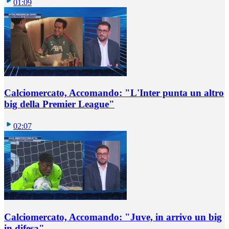
01:09
Calciomercato, Accomando: "L'Inter punta un altro
big della Premier League"
02:07
Calciomercato, Accomando: "Juve, in arrivo un big
in difesa"