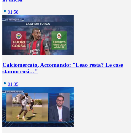
01:58
Calciomercato, Accomando: "Leao resta? Le cose
stanno così…"
01:35