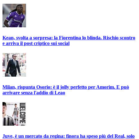
Kean, svolta a sorpresa: la Fiorentina lo blinda. Rischio scontro
e arriva il post criptico sui social
Milan, rispunta Osorio: è il jolly perfetto per Amorim. E può
arrivare senza l'addio di Leao
Juve, è un mercato da regina: finora ha speso più del Real, solo