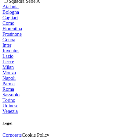
Squadra Serie A
Atalanta
Bologna
Cagliari
Como
Fiorentina
Frosinone
Genoa
Inter
Juventus
Lazio
Lecce
Milan
Monza
Napoli
Parma
Roma
Sassuolo
Torino
Udinese
Venezia
Legal
Corporate
Cookie Policy