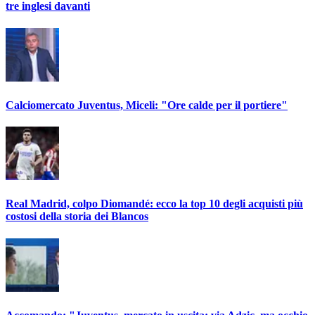
tre inglesi davanti
Calciomercato Juventus, Miceli: "Ore calde per il portiere"
Real Madrid, colpo Diomandé: ecco la top 10 degli acquisti più
costosi della storia dei Blancos