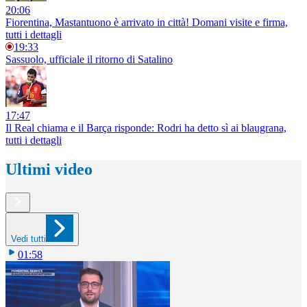
20:06
Fiorentina, Mastantuono è arrivato in città! Domani visite e firma,
tutti i dettagli
19:33
Sassuolo, ufficiale il ritorno di Satalino
17:47
Il Real chiama e il Barça risponde: Rodri ha detto sì ai blaugrana,
tutti i dettagli
Ultimi video
Vedi tutti
01:58