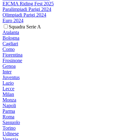
EICMA Riding Fest 2025
Paralimpiadi Parigi 2024
Olimpiadi Parigi 2024
Euro 2024
Squadra Serie A
Atalanta
Bologna
Cagliari
Como
Fiorentina
Frosinone
Genoa
Inter
Juventus
Lazio
Lecce
Milan
Monza
Napoli
Parma
Roma
Sassuolo
Torino
Udinese
Venezia