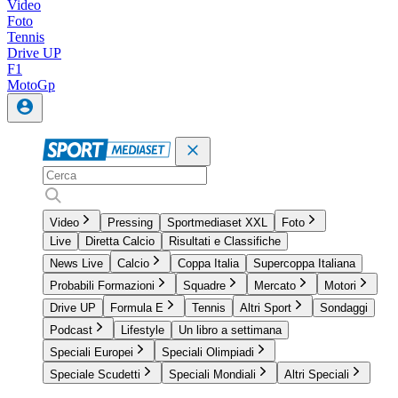
Video
Foto
Tennis
Drive UP
F1
MotoGp
Video
Pressing
Sportmediaset XXL
Foto
Live
Diretta Calcio
Risultati e Classifiche
News Live
Calcio
Coppa Italia
Supercoppa Italiana
Probabili Formazioni
Squadre
Mercato
Motori
Drive UP
Formula E
Tennis
Altri Sport
Sondaggi
Podcast
Lifestyle
Un libro a settimana
Speciali Europei
Speciali Olimpiadi
Speciale Scudetti
Speciali Mondiali
Altri Speciali