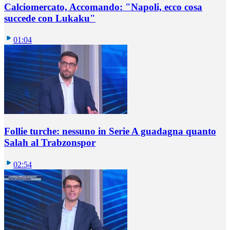
Calciomercato, Accomando: "Napoli, ecco cosa
succede con Lukaku"
01:04
Follie turche: nessuno in Serie A guadagna quanto
Salah al Trabzonspor
02:54