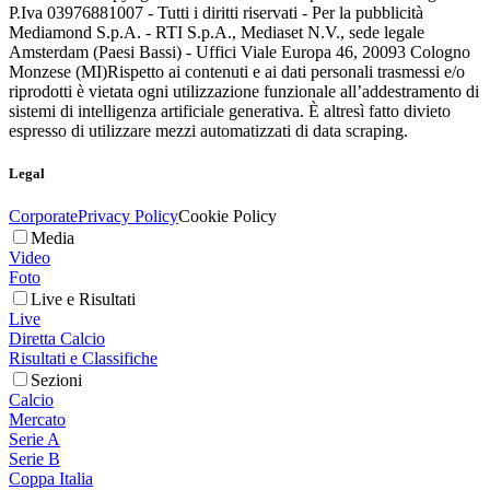
P.Iva 03976881007 - Tutti i diritti riservati - Per la pubblicità
Mediamond S.p.A. - RTI S.p.A., Mediaset N.V., sede legale
Amsterdam (Paesi Bassi) - Uffici Viale Europa 46, 20093 Cologno
Monzese (MI)
Rispetto ai contenuti e ai dati personali trasmessi e/o
riprodotti è vietata ogni utilizzazione funzionale all’addestramento di
sistemi di intelligenza artificiale generativa. È altresì fatto divieto
espresso di utilizzare mezzi automatizzati di data scraping.
Legal
Corporate
Privacy Policy
Cookie Policy
Media
Video
Foto
Live e Risultati
Live
Diretta Calcio
Risultati e Classifiche
Sezioni
Calcio
Mercato
Serie A
Serie B
Coppa Italia