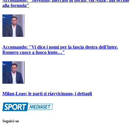
Accomando: "Juventus, mercato in uscita: via Adzic, ma occhio
alla formula"
Accomando: "Vi dico i nomi per la fascia destra dell'Inter.
Romero cuoce a fuoco lento…"
Milan-Leao: le parti si riavvicinano, i dettagli
Seguici su