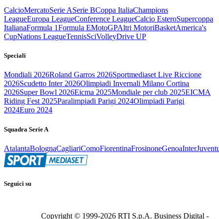
Calcio
Mercato
Serie A
Serie B
Coppa Italia
Champions
League
Europa League
Conference League
Calcio Estero
Supercoppa
Italiana
Formula 1
Formula E
MotoGP
Altri Motori
Basket
America's
Cup
Nations League
Tennis
Sci
Volley
Drive UP
Speciali
Mondiali 2026
Roland Garros 2026
Sportmediaset Live Riccione
2026
Scudetto Inter 2026
Olimpiadi Invernali Milano Cortina
2026
Super Bowl 2026
Eicma 2025
Mondiale per club 2025
EICMA
Riding Fest 2025
Paralimpiadi Parigi 2024
Olimpiadi Parigi
2024
Euro 2024
Squadra Serie A
Atalanta
Bologna
Cagliari
Como
Fiorentina
Frosinone
Genoa
Inter
Juvent
Seguici su
Copyright © 1999-
2026
RTI S.p.A. Business Digital -