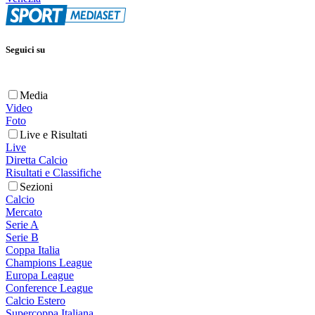
Seguici su
Media
Video
Foto
Live e Risultati
Live
Diretta Calcio
Risultati e Classifiche
Sezioni
Calcio
Mercato
Serie A
Serie B
Coppa Italia
Champions League
Europa League
Conference League
Calcio Estero
Supercoppa Italiana