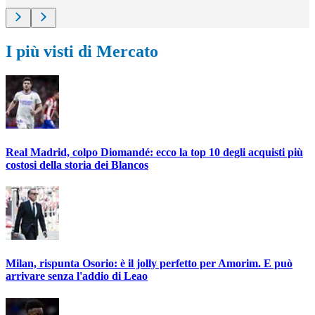
I più visti di Mercato
Real Madrid, colpo Diomandé: ecco la top 10 degli acquisti più
costosi della storia dei Blancos
Milan, rispunta Osorio: è il jolly perfetto per Amorim. E può
arrivare senza l'addio di Leao