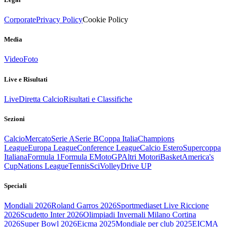
Corporate
Privacy Policy
Cookie Policy
Media
Video
Foto
Live e Risultati
Live
Diretta Calcio
Risultati e Classifiche
Sezioni
Calcio
Mercato
Serie A
Serie B
Coppa Italia
Champions
League
Europa League
Conference League
Calcio Estero
Supercoppa
Italiana
Formula 1
Formula E
MotoGP
Altri Motori
Basket
America's
Cup
Nations League
Tennis
Sci
Volley
Drive UP
Speciali
Mondiali 2026
Roland Garros 2026
Sportmediaset Live Riccione
2026
Scudetto Inter 2026
Olimpiadi Invernali Milano Cortina
2026
Super Bowl 2026
Eicma 2025
Mondiale per club 2025
EICMA