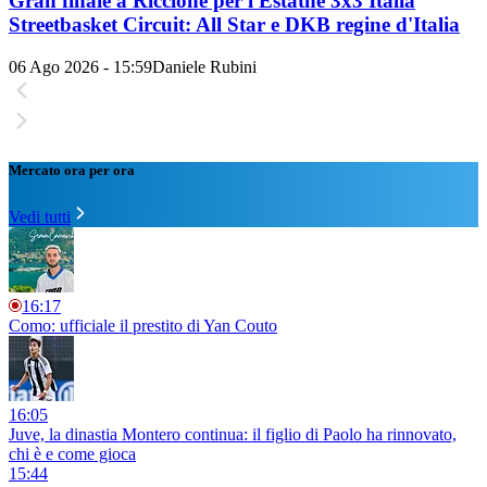
Gran finale a Riccione per l'Estathé 3x3 Italia
Streetbasket Circuit: All Star e DKB regine d'Italia
06 Ago 2026 - 15:59
Daniele Rubini
Mercato ora per ora
Vedi tutti
16:17
Como: ufficiale il prestito di Yan Couto
16:05
Juve, la dinastia Montero continua: il figlio di Paolo ha rinnovato,
chi è e come gioca
15:44