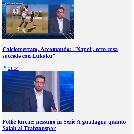
Calciomercato, Accomando: "Napoli, ecco cosa
succede con Lukaku"
01:04
Follie turche: nessuno in Serie A guadagna quanto
Salah al Trabzonspor