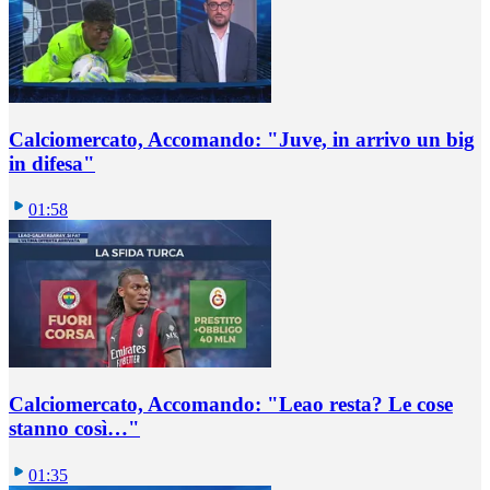
Calciomercato, Accomando: "Juve, in arrivo un big
in difesa"
01:58
Calciomercato, Accomando: "Leao resta? Le cose
stanno così…"
01:35