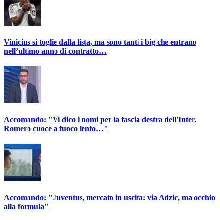
Vinicius si toglie dalla lista, ma sono tanti i big che entrano
nell’ultimo anno di contratto…
Accomando: "Vi dico i nomi per la fascia destra dell'Inter.
Romero cuoce a fuoco lento…"
Accomando: "Juventus, mercato in uscita: via Adzic, ma occhio
alla formula"