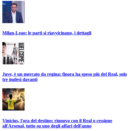
Milan-Leao: le parti si riavvicinano, i dettagli
Juve, è un mercato da regina: finora ha speso più del Real, solo
tre inglesi davanti
Vinicius, l'ora del destino: rinnovo con il Real o cessione
all'Arsenal, tutto su uno degli affari dell'anno