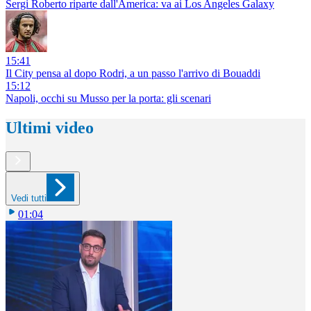
Sergi Roberto riparte dall'America: va ai Los Angeles Galaxy
15:41
Il City pensa al dopo Rodri, a un passo l'arrivo di Bouaddi
15:12
Napoli, occhi su Musso per la porta: gli scenari
Ultimi video
Vedi tutti
01:04