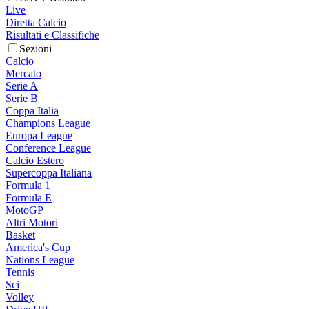
Live
Diretta Calcio
Risultati e Classifiche
Sezioni
Calcio
Mercato
Serie A
Serie B
Coppa Italia
Champions League
Europa League
Conference League
Calcio Estero
Supercoppa Italiana
Formula 1
Formula E
MotoGP
Altri Motori
Basket
America's Cup
Nations League
Tennis
Sci
Volley