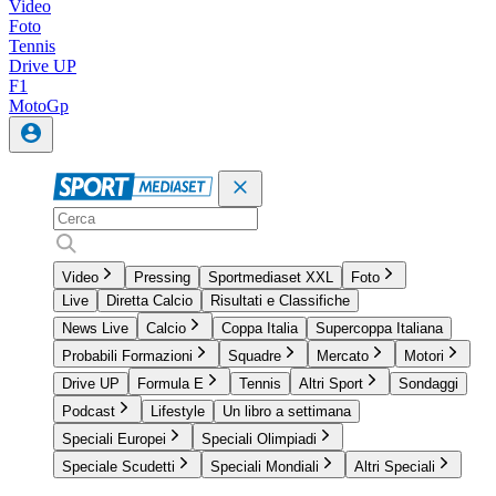
Video
Foto
Tennis
Drive UP
F1
MotoGp
Video
Pressing
Sportmediaset XXL
Foto
Live
Diretta Calcio
Risultati e Classifiche
News Live
Calcio
Coppa Italia
Supercoppa Italiana
Probabili Formazioni
Squadre
Mercato
Motori
Drive UP
Formula E
Tennis
Altri Sport
Sondaggi
Podcast
Lifestyle
Un libro a settimana
Speciali Europei
Speciali Olimpiadi
Speciale Scudetti
Speciali Mondiali
Altri Speciali