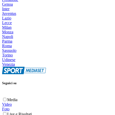
Genoa
Inter
Juventus
Lazio
Lecce
Milan
Monza
Napoli
Parma
Roma
Sassuolo
Torino
Udinese
Venezia
Seguici su
Media
Video
Foto
Live e Risultati