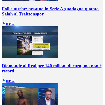
Follie turche: nessuno in Serie A guadagna quanto
Salah al Trabzonspor
03:57
Diomande al Real per 140 milioni di euro, ma non è
record
00:52