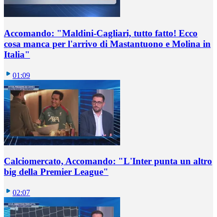
Accomando: "Maldini-Cagliari, tutto fatto! Ecco
cosa manca per l'arrivo di Mastantuono e Molina in
Italia"
01:09
Calciomercato, Accomando: "L'Inter punta un altro
big della Premier League"
02:07