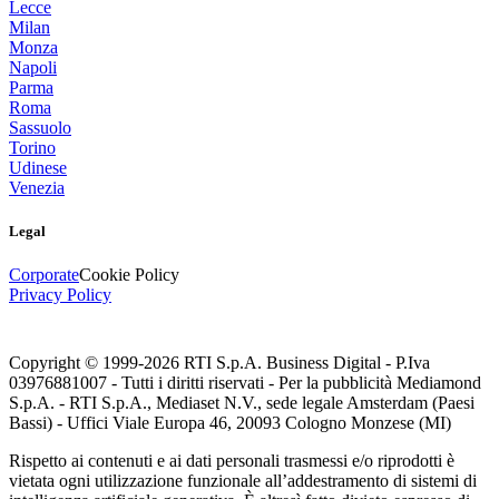
Lecce
Milan
Monza
Napoli
Parma
Roma
Sassuolo
Torino
Udinese
Venezia
Legal
Corporate
Cookie Policy
Privacy Policy
Copyright © 1999-
2026
RTI S.p.A. Business Digital - P.Iva
03976881007 - Tutti i diritti riservati - Per la pubblicità Mediamond
S.p.A. - RTI S.p.A., Mediaset N.V., sede legale Amsterdam (Paesi
Bassi) - Uffici Viale Europa 46, 20093 Cologno Monzese (MI)
Rispetto ai contenuti e ai dati personali trasmessi e/o riprodotti è
vietata ogni utilizzazione funzionale all’addestramento di sistemi di