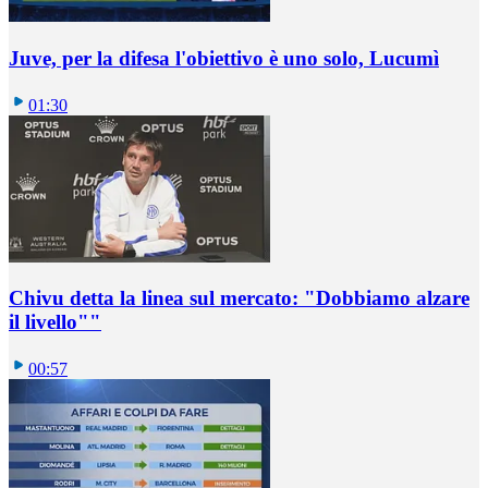
Juve, per la difesa l'obiettivo è uno solo, Lucumì
01:30
Chivu detta la linea sul mercato: "Dobbiamo alzare
il livello""
00:57