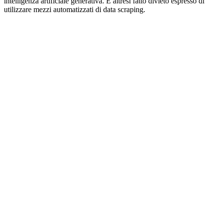
intelligenza artificiale generativa. È altresì fatto divieto espresso di
utilizzare mezzi automatizzati di data scraping.