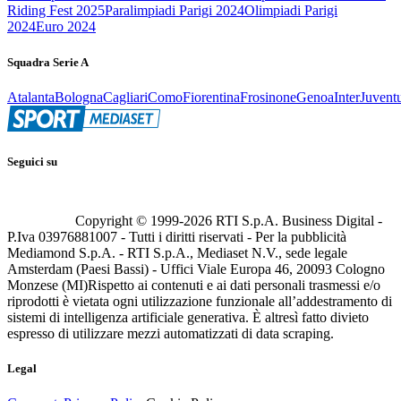
Riding Fest 2025
Paralimpiadi Parigi 2024
Olimpiadi Parigi
2024
Euro 2024
Squadra Serie A
Atalanta
Bologna
Cagliari
Como
Fiorentina
Frosinone
Genoa
Inter
Juvent
Seguici su
Copyright © 1999-
2026
RTI S.p.A. Business Digital -
P.Iva 03976881007 - Tutti i diritti riservati - Per la pubblicità
Mediamond S.p.A. - RTI S.p.A., Mediaset N.V., sede legale
Amsterdam (Paesi Bassi) - Uffici Viale Europa 46, 20093 Cologno
Monzese (MI)
Rispetto ai contenuti e ai dati personali trasmessi e/o
riprodotti è vietata ogni utilizzazione funzionale all’addestramento di
sistemi di intelligenza artificiale generativa. È altresì fatto divieto
espresso di utilizzare mezzi automatizzati di data scraping.
Legal