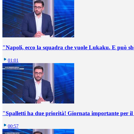
"Napoli, ecco la squadra che vuole Lukaku. E può sb
01:01
"Spalletti ha due priorità! Giornata importante per il 
00:57