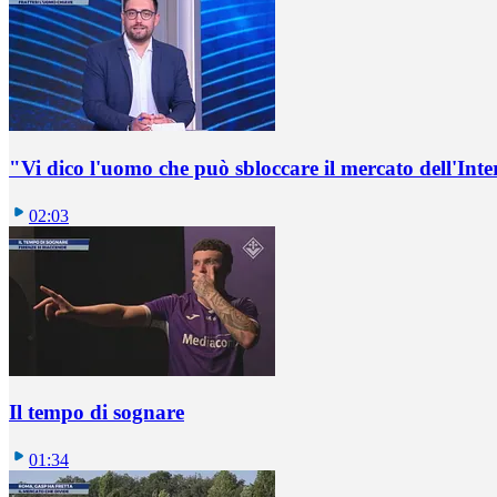
"Vi dico l'uomo che può sbloccare il mercato dell'Inte
02:03
Il tempo di sognare
01:34