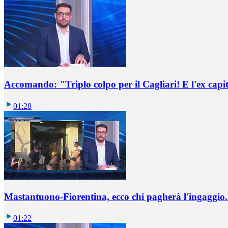
Accomando: "Triplo colpo per il Cagliari! E l'ex capi
01:28
Mastantuono-Fiorentina, ecco chi pagherà l'ingaggio. 
01:22