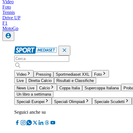
Video
Foto
Tennis
Drive UP
F1
MotoGp
Video
Pressing
Sportmediaset XXL
Foto
Live
Diretta Calcio
Risultati e Classifiche
News Live
Calcio
Coppa Italia
Supercoppa Italiana
Proba
Un libro a settimana
Speciali Europei
Speciali Olimpiadi
Speciale Scudetti
Seguici anche su