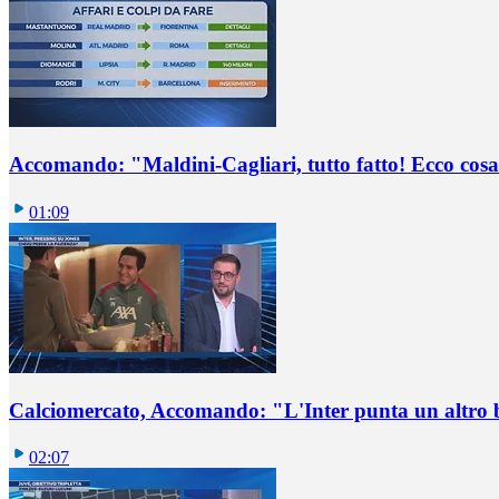
Accomando: "Maldini-Cagliari, tutto fatto! Ecco cosa
01:09
Calciomercato, Accomando: "L'Inter punta un altro 
02:07