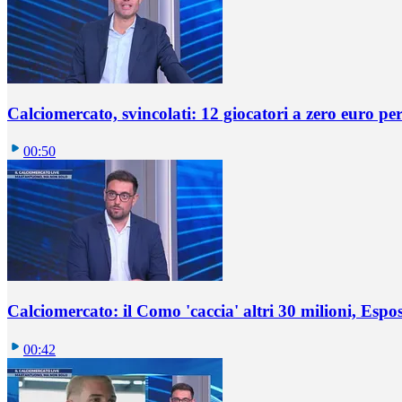
Calciomercato, svincolati: 12 giocatori a zero euro pe
00:50
Calciomercato: il Como 'caccia' altri 30 milioni, Espos
00:42