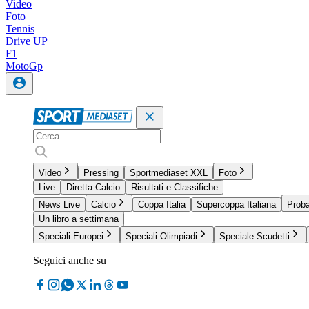
Video
Foto
Tennis
Drive UP
F1
MotoGp
Video
Pressing
Sportmediaset XXL
Foto
Live
Diretta Calcio
Risultati e Classifiche
News Live
Calcio
Coppa Italia
Supercoppa Italiana
Proba
Un libro a settimana
Speciali Europei
Speciali Olimpiadi
Speciale Scudetti
Seguici anche su