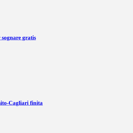
r sognare gratis
ito-Cagliari finita