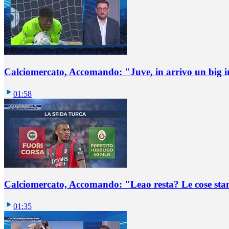
Calciomercato, Accomando: "Juve, in arrivo un big i
01:58
Calciomercato, Accomando: "Leao resta? Le cose st
01:35