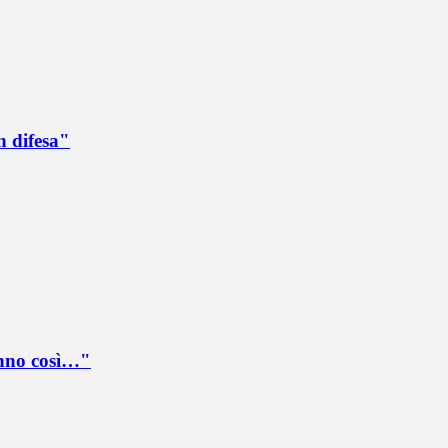
n difesa"
anno così…"