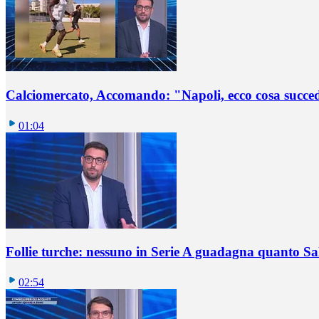
Calciomercato, Accomando: "Napoli, ecco cosa succ
01:04
Follie turche: nessuno in Serie A guadagna quanto S
02:54