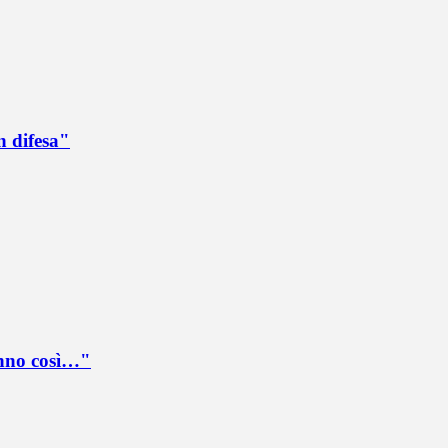
n difesa"
anno così…"