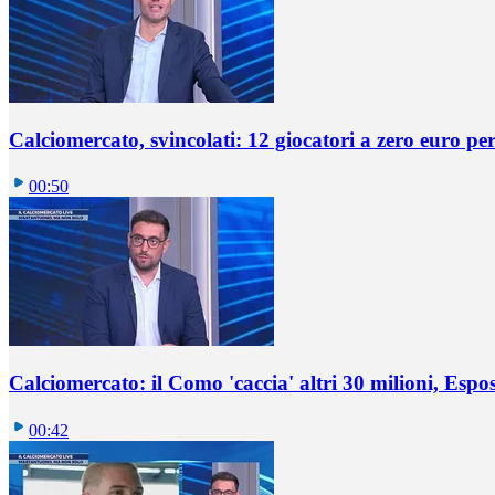
Calciomercato, svincolati: 12 giocatori a zero euro pe
00:50
Calciomercato: il Como 'caccia' altri 30 milioni, Espos
00:42