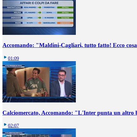
Accomando: "Maldini-Cagliari, tutto fatto! Ecco cosa
01:09
Calciomercato, Accomando: "L'Inter punta un altro 
02:07