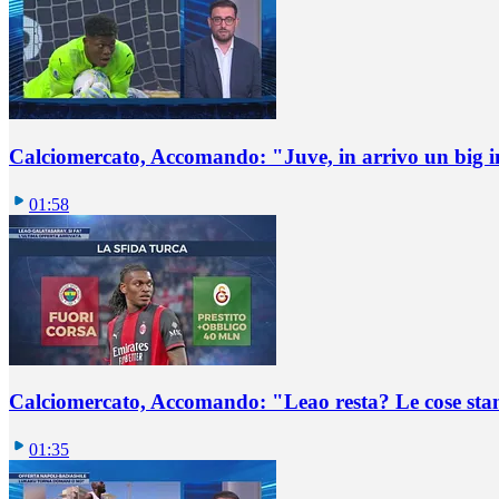
Calciomercato, Accomando: "Juve, in arrivo un big i
01:58
Calciomercato, Accomando: "Leao resta? Le cose st
01:35