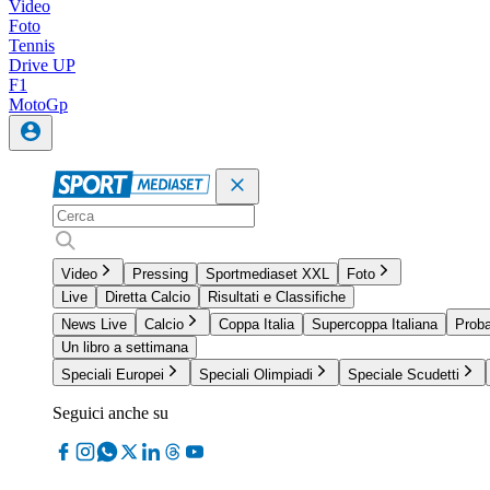
Video
Foto
Tennis
Drive UP
F1
MotoGp
Video
Pressing
Sportmediaset XXL
Foto
Live
Diretta Calcio
Risultati e Classifiche
News Live
Calcio
Coppa Italia
Supercoppa Italiana
Proba
Un libro a settimana
Speciali Europei
Speciali Olimpiadi
Speciale Scudetti
Seguici anche su