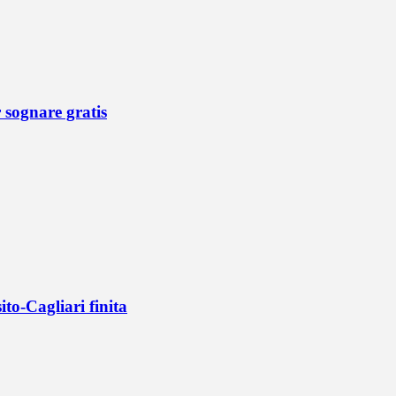
r sognare gratis
ito-Cagliari finita