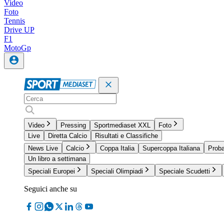
Video
Foto
Tennis
Drive UP
F1
MotoGp
Video
Pressing
Sportmediaset XXL
Foto
Live
Diretta Calcio
Risultati e Classifiche
News Live
Calcio
Coppa Italia
Supercoppa Italiana
Proba
Un libro a settimana
Speciali Europei
Speciali Olimpiadi
Speciale Scudetti
Seguici anche su