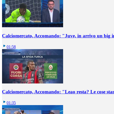
Calciomercato, Accomando: "Juve, in arrivo un big i
01:58
Calciomercato, Accomando: "Leao resta? Le cose st
01:35