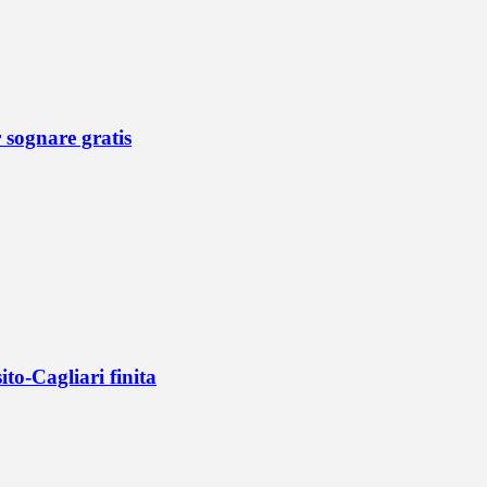
r sognare gratis
ito-Cagliari finita