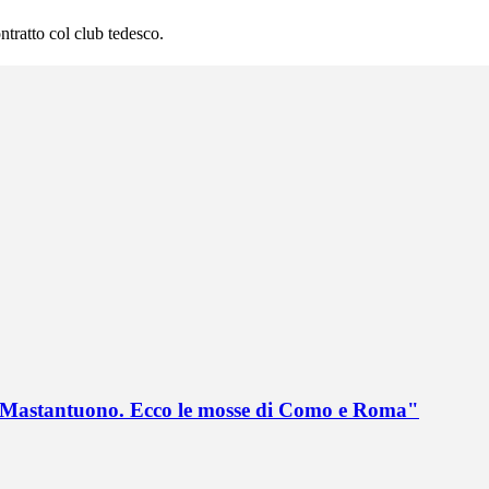
ntratto col club tedesco.
no Mastantuono. Ecco le mosse di Como e Roma"