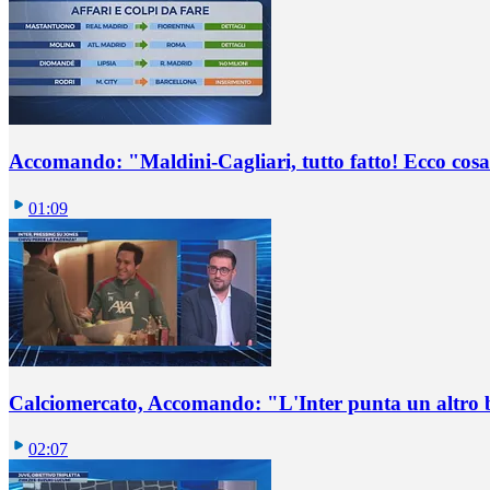
Accomando: "Maldini-Cagliari, tutto fatto! Ecco cosa
01:09
Calciomercato, Accomando: "L'Inter punta un altro 
02:07