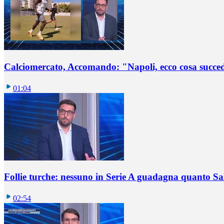
Calciomercato, Accomando: "Napoli, ecco cosa succ
01:04
Follie turche: nessuno in Serie A guadagna quanto S
02:54