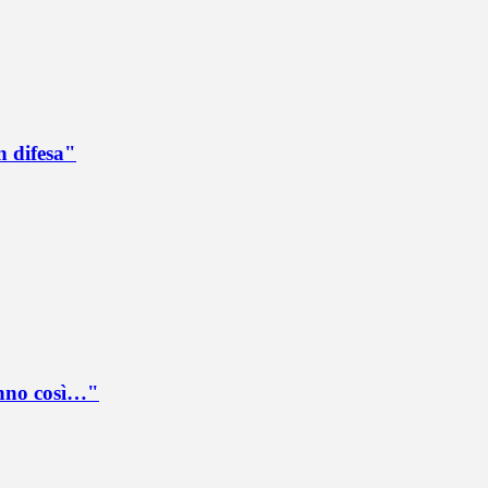
n difesa"
anno così…"