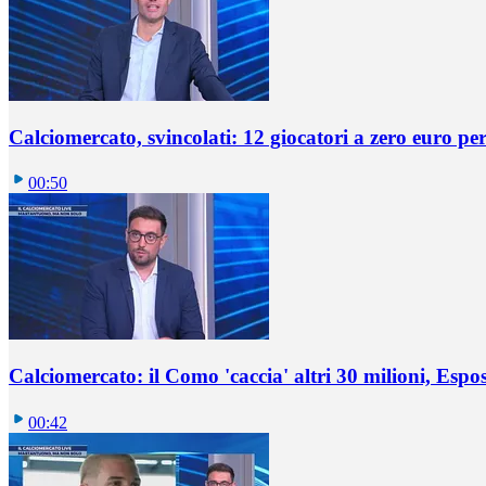
Calciomercato, svincolati: 12 giocatori a zero euro pe
00:50
Calciomercato: il Como 'caccia' altri 30 milioni, Espos
00:42