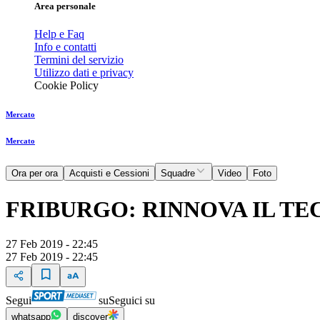
Area personale
Help e Faq
Info e contatti
Termini del servizio
Utilizzo dati e privacy
Cookie Policy
Mercato
Mercato
Ora per ora
Acquisti e Cessioni
Squadre
Video
Foto
FRIBURGO: RINNOVA IL TE
27 Feb 2019 - 22:45
27 Feb 2019 - 22:45
Segui
su
Seguici su
whatsapp
discover