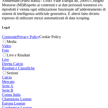
Amsterdam (Paesi Bassi) - Uffici Viale Europa 46, 20093 Cologno
Monzese (MI)
Rispetto ai contenuti e ai dati personali trasmessi e/o
riprodotti è vietata ogni utilizzazione funzionale all’addestramento di
sistemi di intelligenza artificiale generativa. È altresì fatto divieto
espresso di utilizzare mezzi automatizzati di data scraping.
Legal
Corporate
Privacy Policy
Cookie Policy
Media
Video
Foto
Live e Risultati
Live
Diretta Calcio
Risultati e Classifiche
Sezioni
Calcio
Mercato
Serie A
Serie B
Coppa Italia
Champions League
Europa League
Conference League