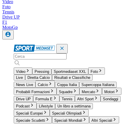
Video
Foto
Tennis
Drive UP
F1
MotoGp
Video
Pressing
Sportmediaset XXL
Foto
Live
Diretta Calcio
Risultati e Classifiche
News Live
Calcio
Coppa Italia
Supercoppa Italiana
Probabili Formazioni
Squadre
Mercato
Motori
Drive UP
Formula E
Tennis
Altri Sport
Sondaggi
Podcast
Lifestyle
Un libro a settimana
Speciali Europei
Speciali Olimpiadi
Speciale Scudetti
Speciali Mondiali
Altri Speciali