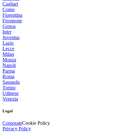
Cagliari
Como
Fiorentina
Frosinone
Genoa
Inter
Juventus
Lazio
Lecce
Milan
Monza
Napoli
Parma
Roma
Sassuolo
Torino
Udinese
Venezia
Legal
Corporate
Cookie Policy
Privacy Policy