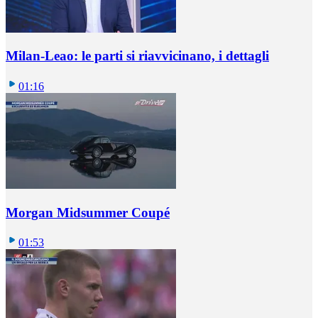
Milan-Leao: le parti si riavvicinano, i dettagli
01:16
Morgan Midsummer Coupé
01:53