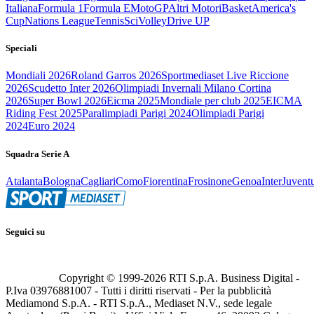
Italiana
Formula 1
Formula E
MotoGP
Altri Motori
Basket
America's
Cup
Nations League
Tennis
Sci
Volley
Drive UP
Speciali
Mondiali 2026
Roland Garros 2026
Sportmediaset Live Riccione
2026
Scudetto Inter 2026
Olimpiadi Invernali Milano Cortina
2026
Super Bowl 2026
Eicma 2025
Mondiale per club 2025
EICMA
Riding Fest 2025
Paralimpiadi Parigi 2024
Olimpiadi Parigi
2024
Euro 2024
Squadra Serie A
Atalanta
Bologna
Cagliari
Como
Fiorentina
Frosinone
Genoa
Inter
Juvent
Seguici su
Copyright © 1999-
2026
RTI S.p.A. Business Digital -
P.Iva 03976881007 - Tutti i diritti riservati - Per la pubblicità
Mediamond S.p.A. - RTI S.p.A., Mediaset N.V., sede legale