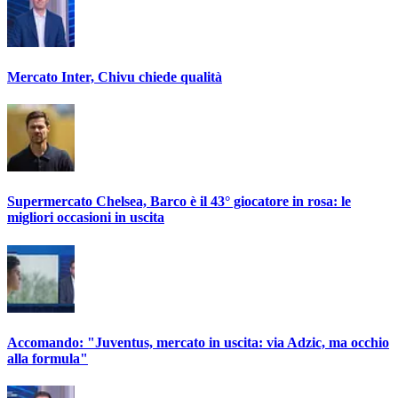
Mercato Inter, Chivu chiede qualità
Supermercato Chelsea, Barco è il 43° giocatore in rosa: le
migliori occasioni in uscita
Accomando: "Juventus, mercato in uscita: via Adzic, ma occhio
alla formula"