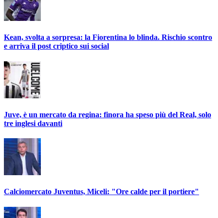
Kean, svolta a sorpresa: la Fiorentina lo blinda. Rischio scontro
e arriva il post criptico sui social
Juve, è un mercato da regina: finora ha speso più del Real, solo
tre inglesi davanti
Calciomercato Juventus, Miceli: "Ore calde per il portiere"