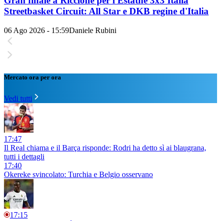
Gran finale a Riccione per l'Estathé 3x3 Italia
Streetbasket Circuit: All Star e DKB regine d'Italia
06 Ago 2026 - 15:59
Daniele Rubini
Mercato ora per ora
Vedi tutti
17:47
Il Real chiama e il Barça risponde: Rodri ha detto sì ai blaugrana,
tutti i dettagli
17:40
Okereke svincolato: Turchia e Belgio osservano
17:15