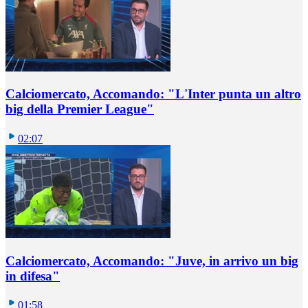
Calciomercato, Accomando: "L'Inter punta un altro
big della Premier League"
02:07
Calciomercato, Accomando: "Juve, in arrivo un big
in difesa"
01:58