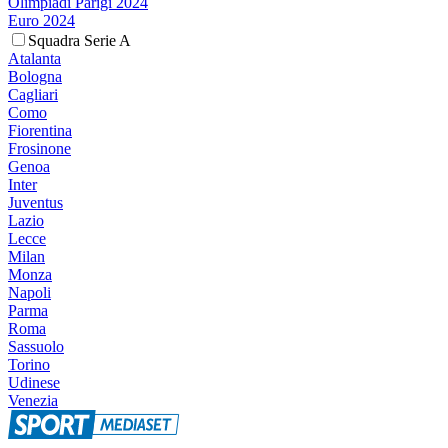
Olimpiadi Parigi 2024
Euro 2024
Squadra Serie A
Atalanta
Bologna
Cagliari
Como
Fiorentina
Frosinone
Genoa
Inter
Juventus
Lazio
Lecce
Milan
Monza
Napoli
Parma
Roma
Sassuolo
Torino
Udinese
Venezia