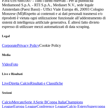
P.Iva 03976881007 - Tutti i diritti riservati - Per la pubblicità
Mediamond S.p.A. - RTI S.p.A., Mediaset N.V., sede legale
Amsterdam (Paesi Bassi) - Uffici Viale Europa 46, 20093 Cologno
Monzese (MI)
Rispetto ai contenuti e ai dati personali trasmessi e/o
riprodotti è vietata ogni utilizzazione funzionale all’addestramento di
sistemi di intelligenza artificiale generativa. È altresì fatto divieto
espresso di utilizzare mezzi automatizzati di data scraping.
Legal
Corporate
Privacy Policy
Cookie Policy
Media
Video
Foto
Live e Risultati
Live
Diretta Calcio
Risultati e Classifiche
Sezioni
Calcio
Mercato
Serie A
Serie B
Coppa Italia
Champions
League
Europa League
Conference League
Calcio Estero
Supercoppa