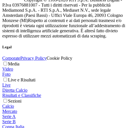
P.Iva 03976881007 - Tutti i diritti riservati - Per la pubblicità
Mediamond S.p.A. - RTI S.p.A., Mediaset N.V., sede legale
Amsterdam (Paesi Bassi) - Uffici Viale Europa 46, 20093 Cologno
Monzese (MI)
Rispetto ai contenuti e ai dati personali trasmessi e/o
riprodotti è vietata ogni utilizzazione funzionale all’addestramento di
sistemi di intelligenza artificiale generativa. È altresì fatto divieto
espresso di utilizzare mezzi automatizzati di data scraping.
Legal
Corporate
Privacy Policy
Cookie Policy
Media
Video
Foto
Live e Risultati
Live
Diretta Calcio
Risultati e Classifiche
Sezioni
Calcio
Mercato
Serie A
Serie B
Coppa Italia