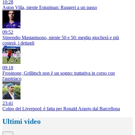
10:28
Aston Villa, niente Estupinan: Ruggeri a un passo
09:52
Stipendio Mastantuono, niente 50 e 50: meglio giocherà e più
costerà, i dettagli
09:18
Frosinone, Grillitsch non è un sogno: trattativa in corso con
l'austriaco
23:41
Colpo del Liverpool: è fatta per Ronald Araujo dal Barcellona
Ultimi video