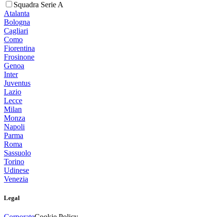
Squadra Serie A
Atalanta
Bologna
Cagliari
Como
Fiorentina
Frosinone
Genoa
Inter
Juventus
Lazio
Lecce
Milan
Monza
Napoli
Parma
Roma
Sassuolo
Torino
Udinese
Venezia
Legal
Corporate
Cookie Policy