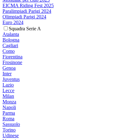
EICMA Riding Fest 2025
Paralimpiadi Parigi 2024
Olimpiadi Parigi 2024
Euro 2024
Squadra Serie A
Atalanta
Bologna
Cagliari
Como
Fiorentina
Frosinone
Genoa
Inter
Juventus
Lazio
Lecce
Milan
Monza
Napoli
Parma
Roma
Sassuolo
Torino
Udinese