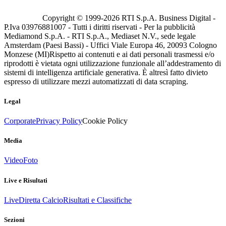
Copyright © 1999-
2026
RTI S.p.A. Business Digital -
P.Iva 03976881007 - Tutti i diritti riservati - Per la pubblicità
Mediamond S.p.A. - RTI S.p.A., Mediaset N.V., sede legale
Amsterdam (Paesi Bassi) - Uffici Viale Europa 46, 20093 Cologno
Monzese (MI)
Rispetto ai contenuti e ai dati personali trasmessi e/o
riprodotti è vietata ogni utilizzazione funzionale all’addestramento di
sistemi di intelligenza artificiale generativa. È altresì fatto divieto
espresso di utilizzare mezzi automatizzati di data scraping.
Legal
Corporate
Privacy Policy
Cookie Policy
Media
Video
Foto
Live e Risultati
Live
Diretta Calcio
Risultati e Classifiche
Sezioni