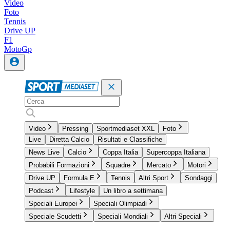
Video
Foto
Tennis
Drive UP
F1
MotoGp
Video
Pressing
Sportmediaset XXL
Foto
Live
Diretta Calcio
Risultati e Classifiche
News Live
Calcio
Coppa Italia
Supercoppa Italiana
Probabili Formazioni
Squadre
Mercato
Motori
Drive UP
Formula E
Tennis
Altri Sport
Sondaggi
Podcast
Lifestyle
Un libro a settimana
Speciali Europei
Speciali Olimpiadi
Speciale Scudetti
Speciali Mondiali
Altri Speciali