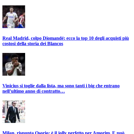
Real Madrid, colpo Diomandé: ecco la top 10 degli acquisti più
costosi della storia dei Blancos
Vinicius si toglie dalla lista, ma sono tanti i big che entrano
nell’ultimo anno di contratto…
Milan, rispunta Osorio: è il jolly perfetto per Amorim. E può