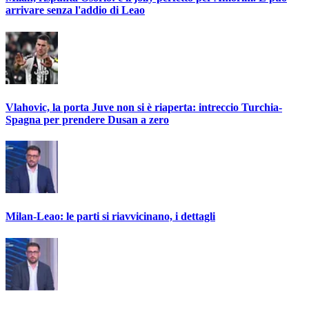
arrivare senza l'addio di Leao
Vlahovic, la porta Juve non si è riaperta: intreccio Turchia-
Spagna per prendere Dusan a zero
Milan-Leao: le parti si riavvicinano, i dettagli