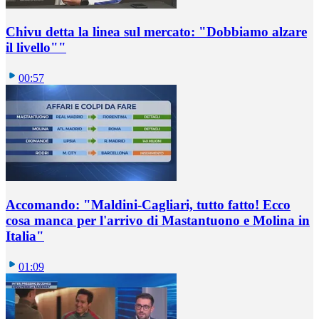
Chivu detta la linea sul mercato: "Dobbiamo alzare
il livello""
00:57
Accomando: "Maldini-Cagliari, tutto fatto! Ecco
cosa manca per l'arrivo di Mastantuono e Molina in
Italia"
01:09