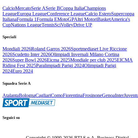
Calcio
Mercato
Serie A
Serie B
Coppa Italia
Champions
League
Europa League
Conference League
Calcio Estero
Supercoppa
Italiana
Formula 1
Formula E
MotoGP
Altri Motori
Basket
America's
Cup
Nations League
Tennis
Sci
Volley
Drive UP
Speciali
Mondiali 2026
Roland Garros 2026
Sportmediaset Live Riccione
2026
Scudetto Inter 2026
Olimpiadi Invernali Milano Cortina
2026
Super Bowl 2026
Eicma 2025
Mondiale per club 2025
EICMA
Riding Fest 2025
Paralimpiadi Parigi 2024
Olimpiadi Parigi
2024
Euro 2024
Squadra Serie A
Atalanta
Bologna
Cagliari
Como
Fiorentina
Frosinone
Genoa
Inter
Juvent
Seguici su
Copyright © 1999-
2026
RTI S.p.A. Business Digital -