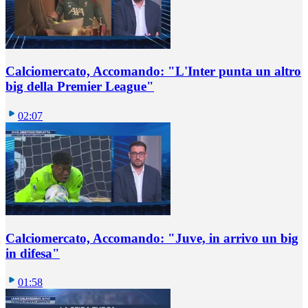
Calciomercato, Accomando: "L'Inter punta un altro
big della Premier League"
02:07
Calciomercato, Accomando: "Juve, in arrivo un big
in difesa"
01:58