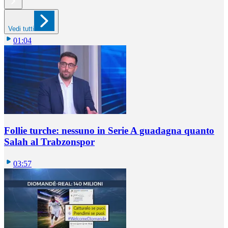
Vedi tutti
01:04
Follie turche: nessuno in Serie A guadagna quanto
Salah al Trabzonspor
03:57