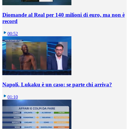
Diomande al Real per 140 milioni di euro, ma non è
record
00:52
Napoli, Lukaku è un caso: se parte chi arriva?
01:10