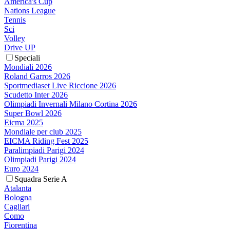
America's Cup
Nations League
Tennis
Sci
Volley
Drive UP
Speciali
Mondiali 2026
Roland Garros 2026
Sportmediaset Live Riccione 2026
Scudetto Inter 2026
Olimpiadi Invernali Milano Cortina 2026
Super Bowl 2026
Eicma 2025
Mondiale per club 2025
EICMA Riding Fest 2025
Paralimpiadi Parigi 2024
Olimpiadi Parigi 2024
Euro 2024
Squadra Serie A
Atalanta
Bologna
Cagliari
Como
Fiorentina