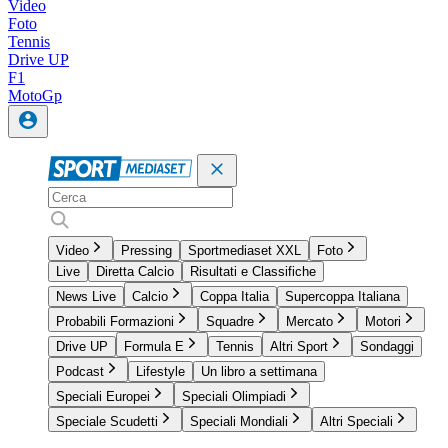
Video
Foto
Tennis
Drive UP
F1
MotoGp
Video
Pressing
Sportmediaset XXL
Foto
Live
Diretta Calcio
Risultati e Classifiche
News Live
Calcio
Coppa Italia
Supercoppa Italiana
Probabili Formazioni
Squadre
Mercato
Motori
Drive UP
Formula E
Tennis
Altri Sport
Sondaggi
Podcast
Lifestyle
Un libro a settimana
Speciali Europei
Speciali Olimpiadi
Speciale Scudetti
Speciali Mondiali
Altri Speciali