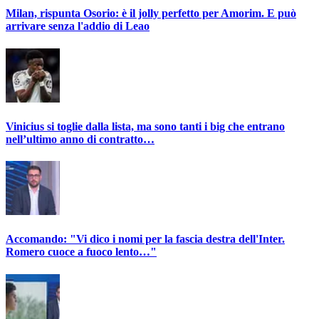
Milan, rispunta Osorio: è il jolly perfetto per Amorim. E può
arrivare senza l'addio di Leao
Vinicius si toglie dalla lista, ma sono tanti i big che entrano
nell’ultimo anno di contratto…
Accomando: "Vi dico i nomi per la fascia destra dell'Inter.
Romero cuoce a fuoco lento…"