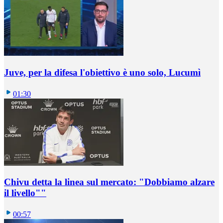
Juve, per la difesa l'obiettivo è uno solo, Lucumì
01:30
Chivu detta la linea sul mercato: "Dobbiamo alzare
il livello""
00:57