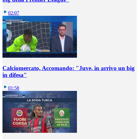
02:07
Calciomercato, Accomando: "Juve, in arrivo un big
in difesa"
01:58