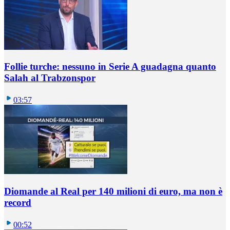
Follie turche: nessuno in Serie A guadagna quanto
Salah al Trabzonspor
03:57
Diomande al Real per 140 milioni di euro, ma non è
record
00:52