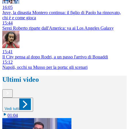
16:05
Juve, la dinastia Montero continua: il figlio di Paolo ha rinnovato,
chi è e come gioca
15:44
Sergi Roberto riparte dall'America: va ai Los Angeles Galaxy
15:41
Il City pensa al dopo Rodri, a un passo l'arrivo di Bouaddi
15:12
Napoli, occhi su Musso per la porta: gli scenari
Ultimi video
Vedi tutti
01:04