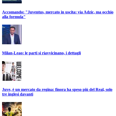
Accomando: "Juventus, mercato in uscita: via Adzic, ma occhio
alla formula"
Milan-Leao: le parti si riavvicinano, i dettagli
Juve, è un mercato da regina: finora ha speso più del Real, solo
tre inglesi davanti