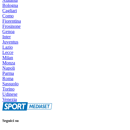
Atalanta
Bologna
Cagliari
Como
Fiorentina
Frosinone
Genoa
Inter
Juventus
Lazio
Lecce
Milan
Monza
Napoli
Parma
Roma
Sassuolo
Torino
Udinese
Venezia
Seguici su