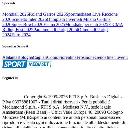
Speciali
Mondiali 2026
Roland Garros 2026
Sportmediaset Live Riccione
2026
Scudetto Inter 2026
Olimpiadi Invernali Milano Cortina
2026
Super Bowl 2026
Eicma 2025
Mondiale per club 2025
EICMA
Riding Fest 2025
Paralimpiadi Parigi 2024
Olimpiadi Parigi
2024
Euro 2024
Squadra Serie A
Atalanta
Bologna
Cagliari
Como
Fiorentina
Frosinone
Genoa
Inter
Juvent
Seguici su
Copyright © 1999-
2026
RTI S.p.A. Business Digital -
P.Iva 03976881007 - Tutti i diritti riservati - Per la pubblicità
Mediamond S.p.A. - RTI S.p.A., Mediaset N.V., sede legale
Amsterdam (Paesi Bassi) - Uffici Viale Europa 46, 20093 Cologno
Monzese (MI)
Rispetto ai contenuti e ai dati personali trasmessi e/o
riprodotti è vietata ogni utilizzazione funzionale all’addestramento di
sistemi di intelligenza artificiale generativa. È altresì fatto divieto