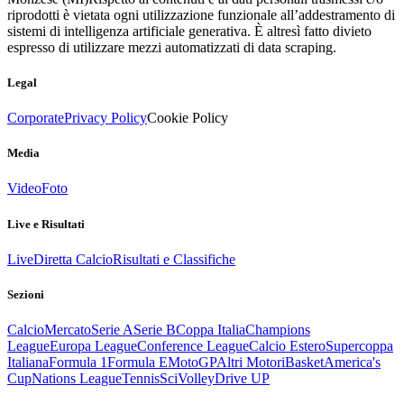
riprodotti è vietata ogni utilizzazione funzionale all’addestramento di
sistemi di intelligenza artificiale generativa. È altresì fatto divieto
espresso di utilizzare mezzi automatizzati di data scraping.
Legal
Corporate
Privacy Policy
Cookie Policy
Media
Video
Foto
Live e Risultati
Live
Diretta Calcio
Risultati e Classifiche
Sezioni
Calcio
Mercato
Serie A
Serie B
Coppa Italia
Champions
League
Europa League
Conference League
Calcio Estero
Supercoppa
Italiana
Formula 1
Formula E
MotoGP
Altri Motori
Basket
America's
Cup
Nations League
Tennis
Sci
Volley
Drive UP