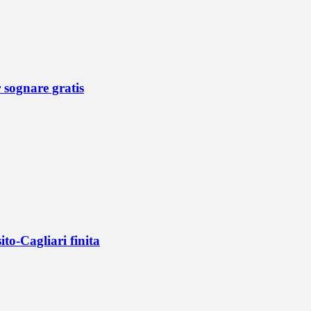
r sognare gratis
ito-Cagliari finita