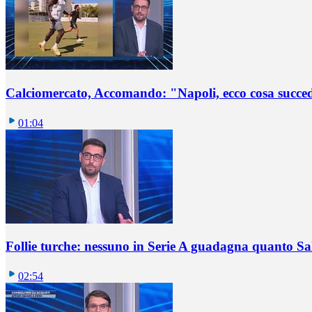
Calciomercato, Accomando: "Napoli, ecco cosa succ
01:04
Follie turche: nessuno in Serie A guadagna quanto S
02:54