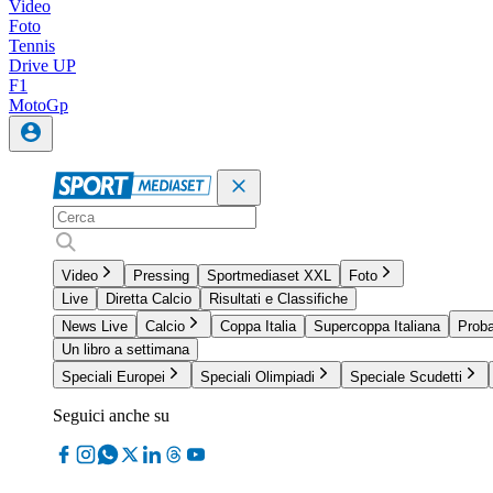
Video
Foto
Tennis
Drive UP
F1
MotoGp
Video
Pressing
Sportmediaset XXL
Foto
Live
Diretta Calcio
Risultati e Classifiche
News Live
Calcio
Coppa Italia
Supercoppa Italiana
Proba
Un libro a settimana
Speciali Europei
Speciali Olimpiadi
Speciale Scudetti
Seguici anche su