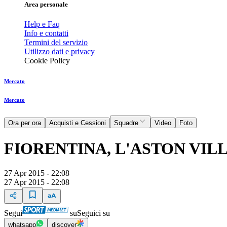
Area personale
Help e Faq
Info e contatti
Termini del servizio
Utilizzo dati e privacy
Cookie Policy
Mercato
Mercato
Ora per ora
Acquisti e Cessioni
Squadre
Video
Foto
FIORENTINA, L'ASTON VIL
27 Apr 2015 - 22:08
27 Apr 2015 - 22:08
Segui
su
Seguici su
whatsapp
discover