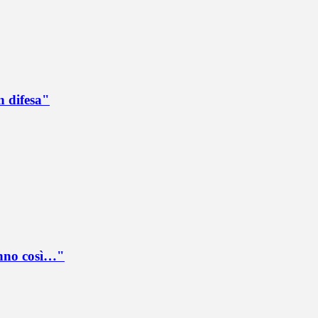
n difesa"
anno così…"