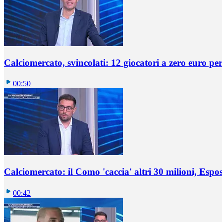
Calciomercato, svincolati: 12 giocatori a zero euro pe
00:50
Calciomercato: il Como 'caccia' altri 30 milioni, Espos
00:42