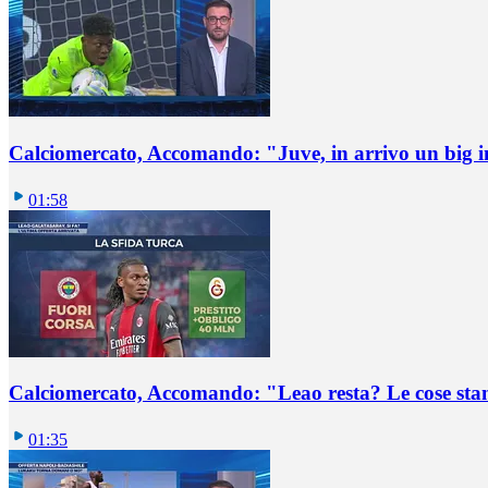
Calciomercato, Accomando: "Juve, in arrivo un big i
01:58
Calciomercato, Accomando: "Leao resta? Le cose st
01:35