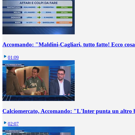
Accomando: "Maldini-Cagliari, tutto fatto! Ecco cosa
01:09
Calciomercato, Accomando: "L'Inter punta un altro 
02:07