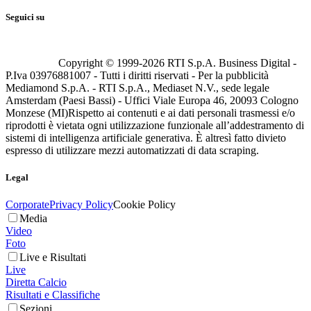
Seguici su
Copyright © 1999-
2026
RTI S.p.A. Business Digital -
P.Iva 03976881007 - Tutti i diritti riservati - Per la pubblicità
Mediamond S.p.A. - RTI S.p.A., Mediaset N.V., sede legale
Amsterdam (Paesi Bassi) - Uffici Viale Europa 46, 20093 Cologno
Monzese (MI)
Rispetto ai contenuti e ai dati personali trasmessi e/o
riprodotti è vietata ogni utilizzazione funzionale all’addestramento di
sistemi di intelligenza artificiale generativa. È altresì fatto divieto
espresso di utilizzare mezzi automatizzati di data scraping.
Legal
Corporate
Privacy Policy
Cookie Policy
Media
Video
Foto
Live e Risultati
Live
Diretta Calcio
Risultati e Classifiche
Sezioni