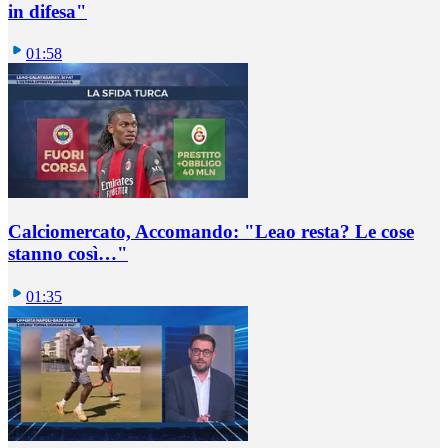
in difesa"
01:58
Calciomercato, Accomando: "Leao resta? Le cose
stanno così…"
01:35