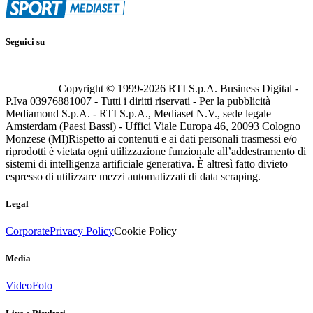
Seguici su
Copyright © 1999-
2026
RTI S.p.A. Business Digital -
P.Iva 03976881007 - Tutti i diritti riservati - Per la pubblicità
Mediamond S.p.A. - RTI S.p.A., Mediaset N.V., sede legale
Amsterdam (Paesi Bassi) - Uffici Viale Europa 46, 20093 Cologno
Monzese (MI)
Rispetto ai contenuti e ai dati personali trasmessi e/o
riprodotti è vietata ogni utilizzazione funzionale all’addestramento di
sistemi di intelligenza artificiale generativa. È altresì fatto divieto
espresso di utilizzare mezzi automatizzati di data scraping.
Legal
Corporate
Privacy Policy
Cookie Policy
Media
Video
Foto