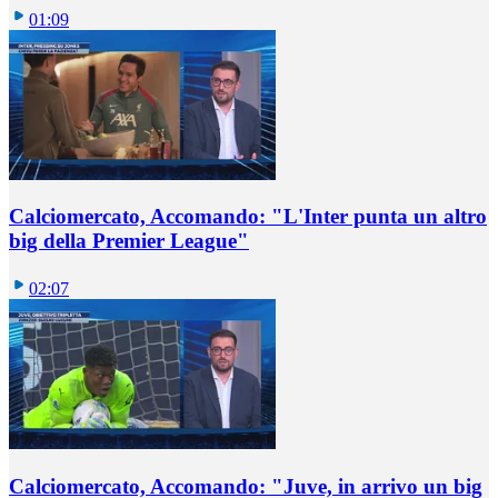
01:09
Calciomercato, Accomando: "L'Inter punta un altro
big della Premier League"
02:07
Calciomercato, Accomando: "Juve, in arrivo un big