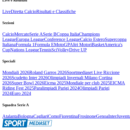
Live e Risultati
Live
Diretta Calcio
Risultati e Classifiche
Sezioni
Calcio
Mercato
Serie A
Serie B
Coppa Italia
Champions
League
Europa League
Conference League
Calcio Estero
Supercoppa
Italiana
Formula 1
Formula E
MotoGP
Altri Motori
Basket
America's
Cup
Nations League
Tennis
Sci
Volley
Drive UP
Speciali
Mondiali 2026
Roland Garros 2026
Sportmediaset Live Riccione
2026
Scudetto Inter 2026
Olimpiadi Invernali Milano Cortina
2026
Super Bowl 2026
Eicma 2025
Mondiale per club 2025
EICMA
Riding Fest 2025
Paralimpiadi Parigi 2024
Olimpiadi Parigi
2024
Euro 2024
Squadra Serie A
Atalanta
Bologna
Cagliari
Como
Fiorentina
Frosinone
Genoa
Inter
Juvent