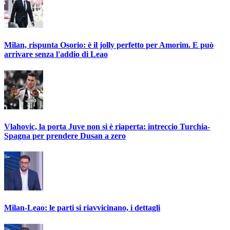
Milan, rispunta Osorio: è il jolly perfetto per Amorim. E può
arrivare senza l'addio di Leao
Vlahovic, la porta Juve non si è riaperta: intreccio Turchia-
Spagna per prendere Dusan a zero
Milan-Leao: le parti si riavvicinano, i dettagli