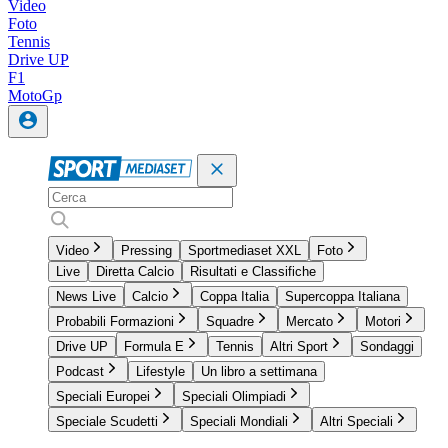
Video
Foto
Tennis
Drive UP
F1
MotoGp
Video
Pressing
Sportmediaset XXL
Foto
Live
Diretta Calcio
Risultati e Classifiche
News Live
Calcio
Coppa Italia
Supercoppa Italiana
Probabili Formazioni
Squadre
Mercato
Motori
Drive UP
Formula E
Tennis
Altri Sport
Sondaggi
Podcast
Lifestyle
Un libro a settimana
Speciali Europei
Speciali Olimpiadi
Speciale Scudetti
Speciali Mondiali
Altri Speciali