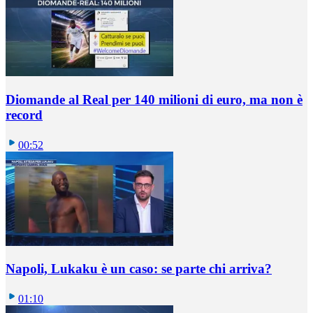
Diomande al Real per 140 milioni di euro, ma non è
record
00:52
Napoli, Lukaku è un caso: se parte chi arriva?
01:10