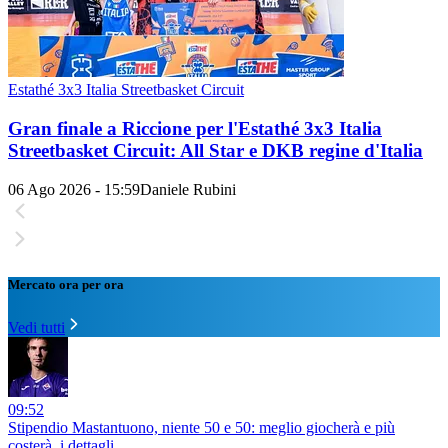
Estathé 3x3 Italia Streetbasket Circuit
Gran finale a Riccione per l'Estathé 3x3 Italia
Streetbasket Circuit: All Star e DKB regine d'Italia
06 Ago 2026 - 15:59
Daniele Rubini
Mercato ora per ora
Vedi tutti
09:52
Stipendio Mastantuono, niente 50 e 50: meglio giocherà e più
costerà, i dettagli