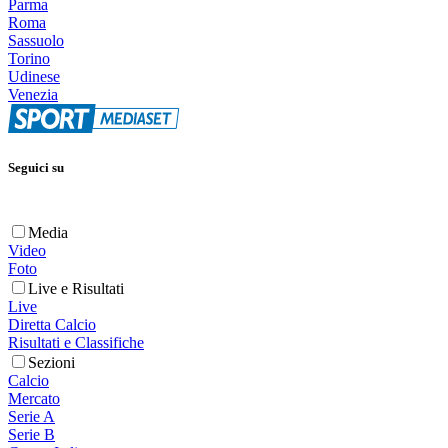
Parma
Roma
Sassuolo
Torino
Udinese
Venezia
Seguici su
Media
Video
Foto
Live e Risultati
Live
Diretta Calcio
Risultati e Classifiche
Sezioni
Calcio
Mercato
Serie A
Serie B