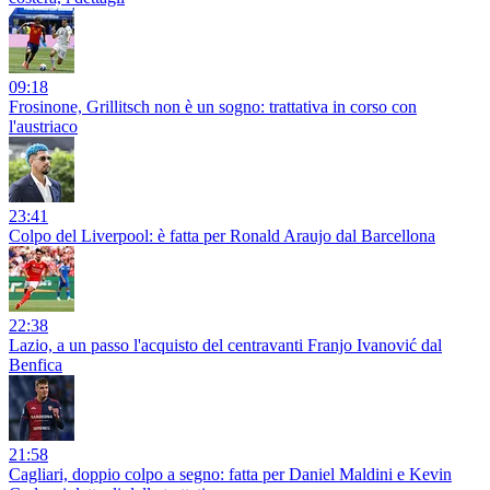
09:18
Frosinone, Grillitsch non è un sogno: trattativa in corso con
l'austriaco
23:41
Colpo del Liverpool: è fatta per Ronald Araujo dal Barcellona
22:38
Lazio, a un passo l'acquisto del centravanti Franjo Ivanović dal
Benfica
21:58
Cagliari, doppio colpo a segno: fatta per Daniel Maldini e Kevin