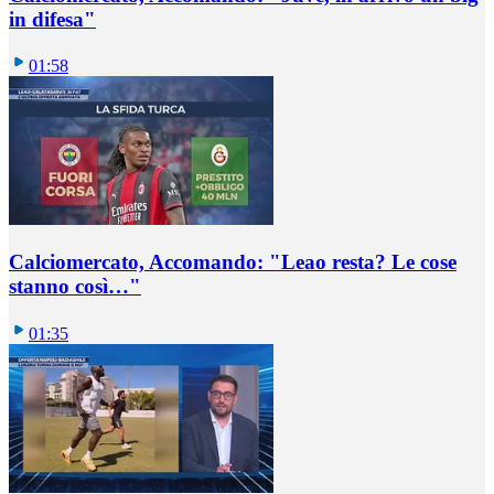
in difesa"
01:58
Calciomercato, Accomando: "Leao resta? Le cose
stanno così…"
01:35