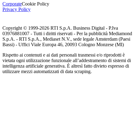
Corporate
Cookie Policy
Privacy Policy
Copyright © 1999-
2026
RTI S.p.A. Business Digital - P.Iva
03976881007 - Tutti i diritti riservati - Per la pubblicità Mediamond
S.p.A. - RTI S.p.A., Mediaset N.V., sede legale Amsterdam (Paesi
Bassi) - Uffici Viale Europa 46, 20093 Cologno Monzese (MI)
Rispetto ai contenuti e ai dati personali trasmessi e/o riprodotti è
vietata ogni utilizzazione funzionale all’addestramento di sistemi di
intelligenza artificiale generativa. È altresì fatto divieto espresso di
utilizzare mezzi automatizzati di data scraping.