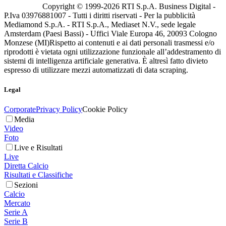
Copyright © 1999-
2026
RTI S.p.A. Business Digital -
P.Iva 03976881007 - Tutti i diritti riservati - Per la pubblicità
Mediamond S.p.A. - RTI S.p.A., Mediaset N.V., sede legale
Amsterdam (Paesi Bassi) - Uffici Viale Europa 46, 20093 Cologno
Monzese (MI)
Rispetto ai contenuti e ai dati personali trasmessi e/o
riprodotti è vietata ogni utilizzazione funzionale all’addestramento di
sistemi di intelligenza artificiale generativa. È altresì fatto divieto
espresso di utilizzare mezzi automatizzati di data scraping.
Legal
Corporate
Privacy Policy
Cookie Policy
Media
Video
Foto
Live e Risultati
Live
Diretta Calcio
Risultati e Classifiche
Sezioni
Calcio
Mercato
Serie A
Serie B