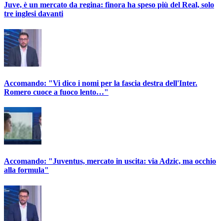
Juve, è un mercato da regina: finora ha speso più del Real, solo
tre inglesi davanti
Accomando: "Vi dico i nomi per la fascia destra dell'Inter.
Romero cuoce a fuoco lento…"
Accomando: "Juventus, mercato in uscita: via Adzic, ma occhio
alla formula"