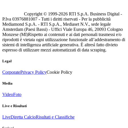
Copyright © 1999-
2026
RTI S.p.A. Business Digital -
P.Iva 03976881007 - Tutti i diritti riservati - Per la pubblicità
Mediamond S.p.A. - RTI S.p.A., Mediaset N.V., sede legale
Amsterdam (Paesi Bassi) - Uffici Viale Europa 46, 20093 Cologno
Monzese (MI)
Rispetto ai contenuti e ai dati personali trasmessi e/o
riprodotti è vietata ogni utilizzazione funzionale all’addestramento di
sistemi di intelligenza artificiale generativa. È altresì fatto divieto
espresso di utilizzare mezzi automatizzati di data scraping.
Legal
Corporate
Privacy Policy
Cookie Policy
Media
Video
Foto
Live e Risultati
Live
Diretta Calcio
Risultati e Classifiche