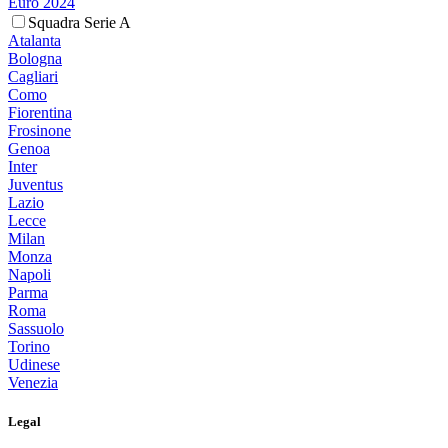
Euro 2024
Squadra Serie A
Atalanta
Bologna
Cagliari
Como
Fiorentina
Frosinone
Genoa
Inter
Juventus
Lazio
Lecce
Milan
Monza
Napoli
Parma
Roma
Sassuolo
Torino
Udinese
Venezia
Legal