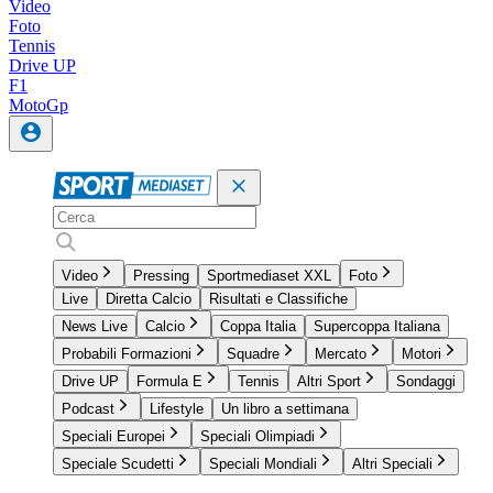
Video
Foto
Tennis
Drive UP
F1
MotoGp
Video
Pressing
Sportmediaset XXL
Foto
Live
Diretta Calcio
Risultati e Classifiche
News Live
Calcio
Coppa Italia
Supercoppa Italiana
Probabili Formazioni
Squadre
Mercato
Motori
Drive UP
Formula E
Tennis
Altri Sport
Sondaggi
Podcast
Lifestyle
Un libro a settimana
Speciali Europei
Speciali Olimpiadi
Speciale Scudetti
Speciali Mondiali
Altri Speciali