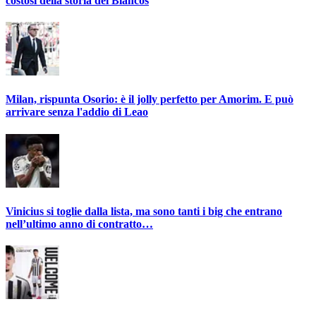
costosi della storia dei Blancos
Milan, rispunta Osorio: è il jolly perfetto per Amorim. E può
arrivare senza l'addio di Leao
Vinicius si toglie dalla lista, ma sono tanti i big che entrano
nell’ultimo anno di contratto…