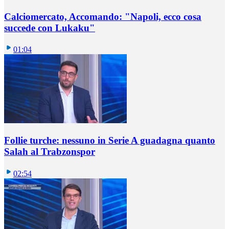
Calciomercato, Accomando: "Napoli, ecco cosa
succede con Lukaku"
01:04
Follie turche: nessuno in Serie A guadagna quanto
Salah al Trabzonspor
02:54