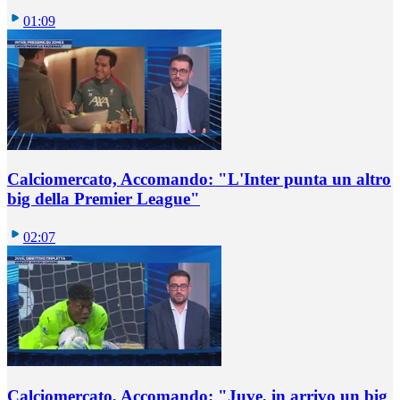
01:09
Calciomercato, Accomando: "L'Inter punta un altro
big della Premier League"
02:07
Calciomercato, Accomando: "Juve, in arrivo un big