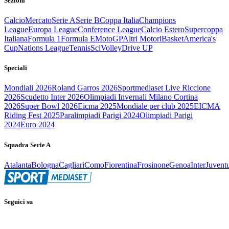
Sezioni
Calcio
Mercato
Serie A
Serie B
Coppa Italia
Champions
League
Europa League
Conference League
Calcio Estero
Supercoppa
Italiana
Formula 1
Formula E
MotoGP
Altri Motori
Basket
America's
Cup
Nations League
Tennis
Sci
Volley
Drive UP
Speciali
Mondiali 2026
Roland Garros 2026
Sportmediaset Live Riccione
2026
Scudetto Inter 2026
Olimpiadi Invernali Milano Cortina
2026
Super Bowl 2026
Eicma 2025
Mondiale per club 2025
EICMA
Riding Fest 2025
Paralimpiadi Parigi 2024
Olimpiadi Parigi
2024
Euro 2024
Squadra Serie A
Atalanta
Bologna
Cagliari
Como
Fiorentina
Frosinone
Genoa
Inter
Juvent
Seguici su