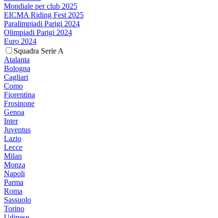
Mondiale per club 2025
EICMA Riding Fest 2025
Paralimpiadi Parigi 2024
Olimpiadi Parigi 2024
Euro 2024
Squadra Serie A
Atalanta
Bologna
Cagliari
Como
Fiorentina
Frosinone
Genoa
Inter
Juventus
Lazio
Lecce
Milan
Monza
Napoli
Parma
Roma
Sassuolo
Torino
Udinese