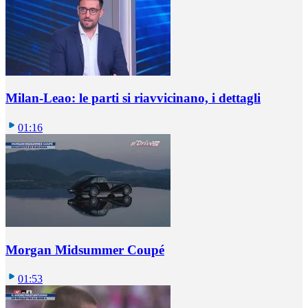
Milan-Leao: le parti si riavvicinano, i dettagli
01:16
Morgan Midsummer Coupé
01:53