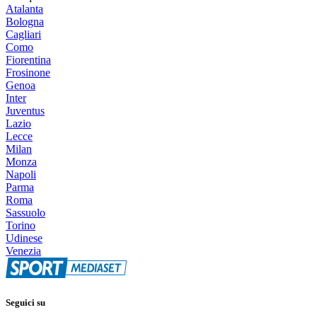
Atalanta
Bologna
Cagliari
Como
Fiorentina
Frosinone
Genoa
Inter
Juventus
Lazio
Lecce
Milan
Monza
Napoli
Parma
Roma
Sassuolo
Torino
Udinese
Venezia
Seguici su