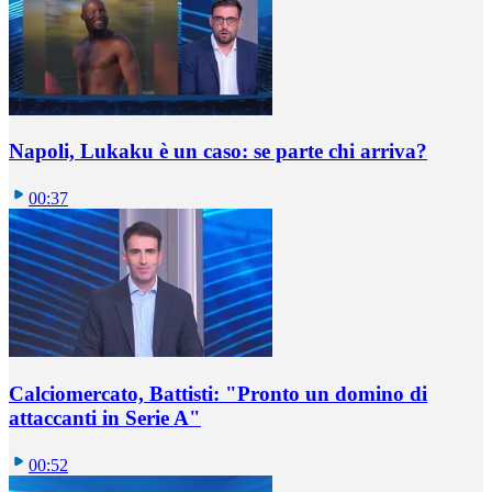
Napoli, Lukaku è un caso: se parte chi arriva?
00:37
Calciomercato, Battisti: "Pronto un domino di
attaccanti in Serie A"
00:52