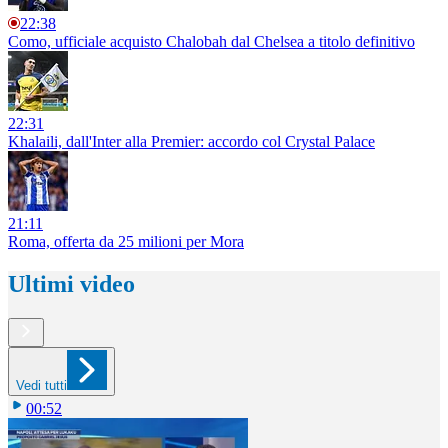
22:38
Como, ufficiale acquisto Chalobah dal Chelsea a titolo definitivo
22:31
Khalaili, dall'Inter alla Premier: accordo col Crystal Palace
21:11
Roma, offerta da 25 milioni per Mora
Ultimi video
Vedi tutti
00:52