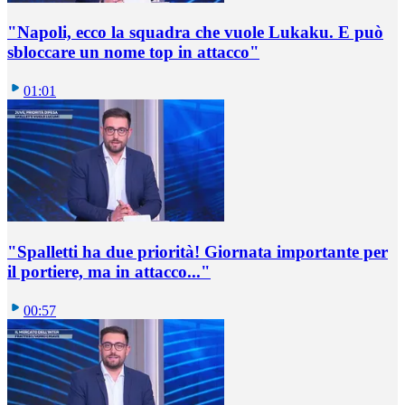
"Napoli, ecco la squadra che vuole Lukaku. E può
sbloccare un nome top in attacco"
01:01
"Spalletti ha due priorità! Giornata importante per
il portiere, ma in attacco..."
00:57