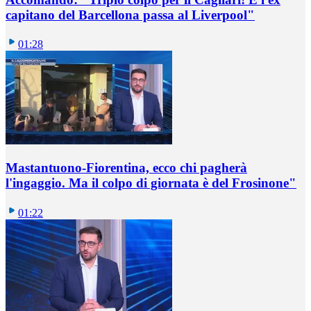
capitano del Barcellona passa al Liverpool"
01:28
Mastantuono-Fiorentina, ecco chi pagherà
l'ingaggio. Ma il colpo di giornata è del Frosinone"
01:22