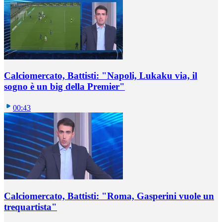
Calciomercato, Battisti: "Napoli, Lukaku via, il
sogno è un big della Premier"
00:43
Calciomercato, Battisti: "Roma, Gasperini vuole un
trequartista"