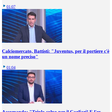
01:07
Calciomercato, Battisti: "Juventus, per il portiere c'è
un nome preciso"
01:04
Accomando: "Triplo colpo per il Cagliari! E l'ex