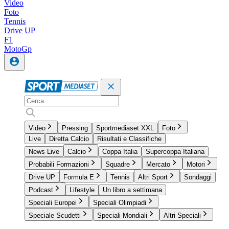
Video
Foto
Tennis
Drive UP
F1
MotoGp
Video
Pressing
Sportmediaset XXL
Foto
Live
Diretta Calcio
Risultati e Classifiche
News Live
Calcio
Coppa Italia
Supercoppa Italiana
Probabili Formazioni
Squadre
Mercato
Motori
Drive UP
Formula E
Tennis
Altri Sport
Sondaggi
Podcast
Lifestyle
Un libro a settimana
Speciali Europei
Speciali Olimpiadi
Speciale Scudetti
Speciali Mondiali
Altri Speciali