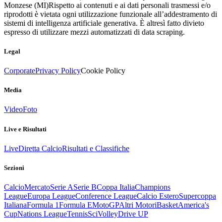
Monzese (MI)
Rispetto ai contenuti e ai dati personali trasmessi e/o
riprodotti è vietata ogni utilizzazione funzionale all’addestramento di
sistemi di intelligenza artificiale generativa. È altresì fatto divieto
espresso di utilizzare mezzi automatizzati di data scraping.
Legal
Corporate
Privacy Policy
Cookie Policy
Media
Video
Foto
Live e Risultati
Live
Diretta Calcio
Risultati e Classifiche
Sezioni
Calcio
Mercato
Serie A
Serie B
Coppa Italia
Champions
League
Europa League
Conference League
Calcio Estero
Supercoppa
Italiana
Formula 1
Formula E
MotoGP
Altri Motori
Basket
America's
Cup
Nations League
Tennis
Sci
Volley
Drive UP