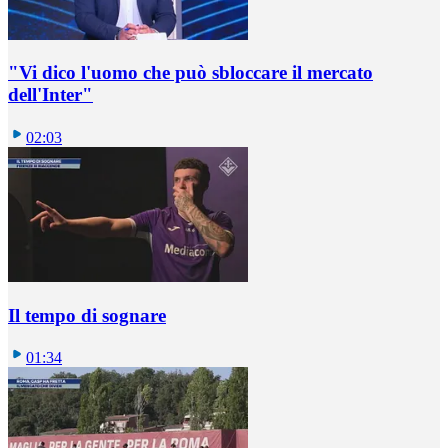
"Vi dico l'uomo che può sbloccare il mercato
dell'Inter"
02:03
Il tempo di sognare
01:34