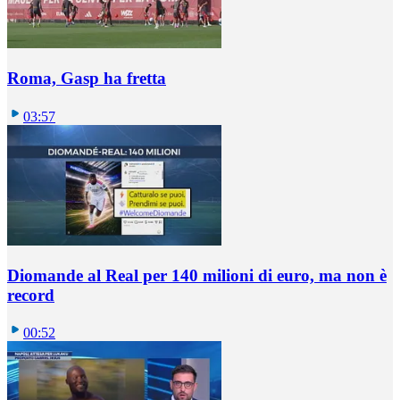
Roma, Gasp ha fretta
03:57
Diomande al Real per 140 milioni di euro, ma non è
record
00:52