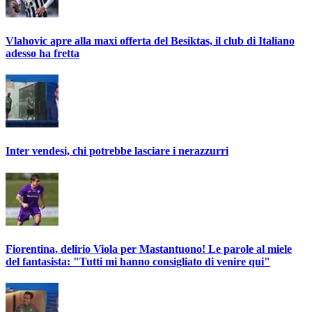
Vlahovic apre alla maxi offerta del Besiktas, il club di Italiano
adesso ha fretta
Inter vendesi, chi potrebbe lasciare i nerazzurri
Fiorentina, delirio Viola per Mastantuono! Le parole al miele
del fantasista: "Tutti mi hanno consigliato di venire qui"