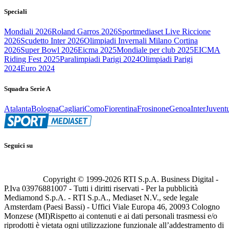
Speciali
Mondiali 2026
Roland Garros 2026
Sportmediaset Live Riccione
2026
Scudetto Inter 2026
Olimpiadi Invernali Milano Cortina
2026
Super Bowl 2026
Eicma 2025
Mondiale per club 2025
EICMA
Riding Fest 2025
Paralimpiadi Parigi 2024
Olimpiadi Parigi
2024
Euro 2024
Squadra Serie A
Atalanta
Bologna
Cagliari
Como
Fiorentina
Frosinone
Genoa
Inter
Juvent
Seguici su
Copyright © 1999-
2026
RTI S.p.A. Business Digital -
P.Iva 03976881007 - Tutti i diritti riservati - Per la pubblicità
Mediamond S.p.A. - RTI S.p.A., Mediaset N.V., sede legale
Amsterdam (Paesi Bassi) - Uffici Viale Europa 46, 20093 Cologno
Monzese (MI)
Rispetto ai contenuti e ai dati personali trasmessi e/o
riprodotti è vietata ogni utilizzazione funzionale all’addestramento di