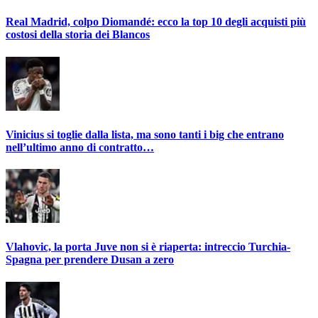
Real Madrid, colpo Diomandé: ecco la top 10 degli acquisti più
costosi della storia dei Blancos
Vinicius si toglie dalla lista, ma sono tanti i big che entrano
nell’ultimo anno di contratto…
Vlahovic, la porta Juve non si è riaperta: intreccio Turchia-
Spagna per prendere Dusan a zero