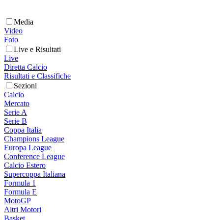
Media
Video
Foto
Live e Risultati
Live
Diretta Calcio
Risultati e Classifiche
Sezioni
Calcio
Mercato
Serie A
Serie B
Coppa Italia
Champions League
Europa League
Conference League
Calcio Estero
Supercoppa Italiana
Formula 1
Formula E
MotoGP
Altri Motori
Basket