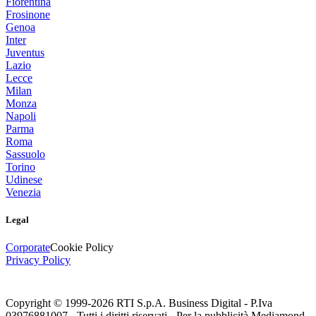
Fiorentina
Frosinone
Genoa
Inter
Juventus
Lazio
Lecce
Milan
Monza
Napoli
Parma
Roma
Sassuolo
Torino
Udinese
Venezia
Legal
Corporate
Cookie Policy
Privacy Policy
Copyright © 1999-
2026
RTI S.p.A. Business Digital - P.Iva
03976881007 - Tutti i diritti riservati - Per la pubblicità Mediamond