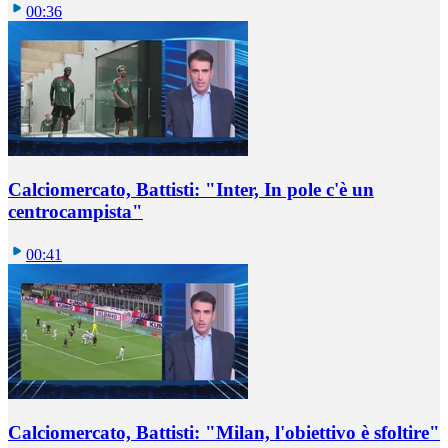
00:36
Calciomercato, Battisti: "Inter, In pole c'è un
centrocampista"
00:41
Calciomercato, Battisti: "Milan, l'obiettivo è sfoltire"