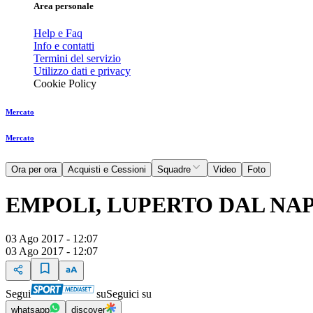
Area personale
Help e Faq
Info e contatti
Termini del servizio
Utilizzo dati e privacy
Cookie Policy
Mercato
Mercato
Ora per ora
Acquisti e Cessioni
Squadre
Video
Foto
EMPOLI, LUPERTO DAL NA
03 Ago 2017 - 12:07
03 Ago 2017 - 12:07
Segui
su
Seguici su
whatsapp
discover