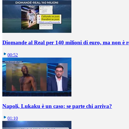
Diomande al Real per 140 milioni di euro, ma non è 
00:52
Napoli, Lukaku è un caso: se parte chi arriva?
01:10