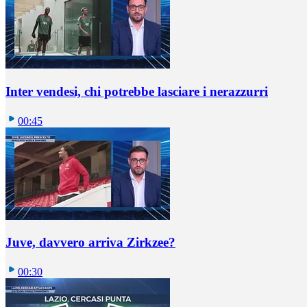
Inter vendesi, chi potrebbe lasciare i nerazzurri
00:45
Juve, davvero arriva Zirkzee?
00:30