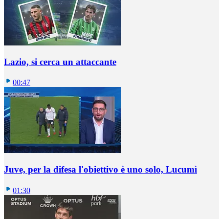
Lazio, si cerca un attaccante
00:47
Juve, per la difesa l'obiettivo è uno solo, Lucumì
01:30