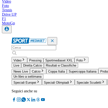
Video
Foto
Tennis
Drive UP
F1
MotoGp
Video
Pressing
Sportmediaset XXL
Foto
Live
Diretta Calcio
Risultati e Classifiche
News Live
Calcio
Coppa Italia
Supercoppa Italiana
Proba
Un libro a settimana
Speciali Europei
Speciali Olimpiadi
Speciale Scudetti
Seguici anche su