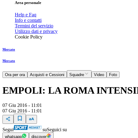
Area personale
Help e Faq
Info e contatti
Termini del servizio
Utilizzo dati e privacy
Cookie Policy
Mercato
Mercato
Ora per ora
Acquisti e Cessioni
Squadre
Video
Foto
EMPOLI: LA ROMA INTENSI
07 Giu 2016 - 11:01
07 Giu 2016 - 11:01
Segui
su
Seguici su
whatsapp
discover