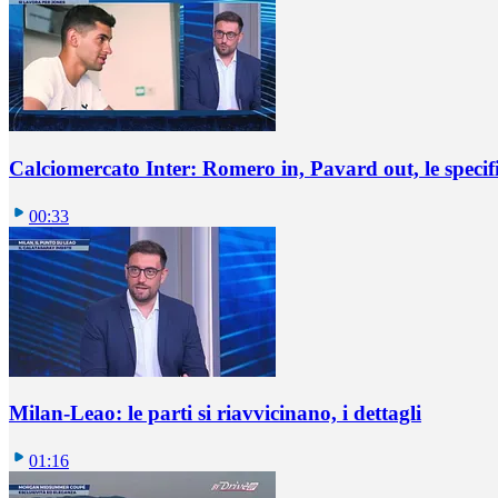
Calciomercato Inter: Romero in, Pavard out, le specif
00:33
Milan-Leao: le parti si riavvicinano, i dettagli
01:16