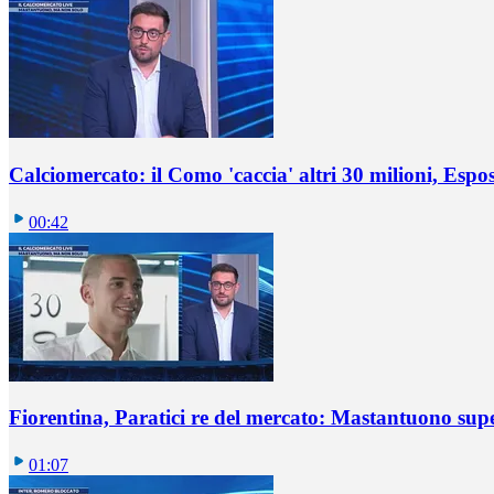
Calciomercato: il Como 'caccia' altri 30 milioni, Espos
00:42
Fiorentina, Paratici re del mercato: Mastantuono sup
01:07