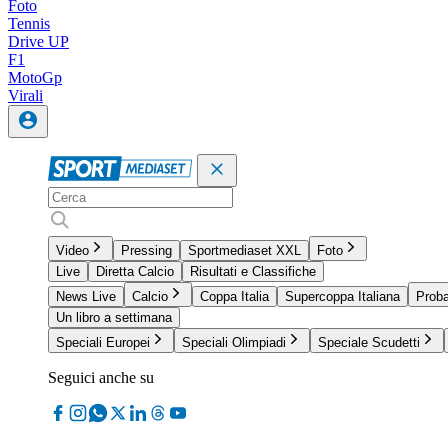
Foto
Tennis
Drive UP
F1
MotoGp
Virali
Video
Pressing
Sportmediaset XXL
Foto
Live
Diretta Calcio
Risultati e Classifiche
News Live
Calcio
Coppa Italia
Supercoppa Italiana
Proba
Un libro a settimana
Speciali Europei
Speciali Olimpiadi
Speciale Scudetti
Seguici anche su