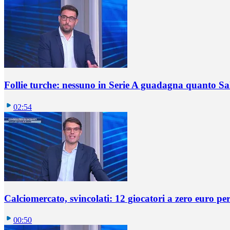
Follie turche: nessuno in Serie A guadagna quanto S
02:54
Calciomercato, svincolati: 12 giocatori a zero euro pe
00:50