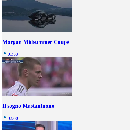
Morgan Midsummer Coupé
01:53
Il sogno Mastantuono
02:00