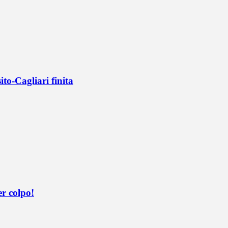
ito-Cagliari finita
er colpo!