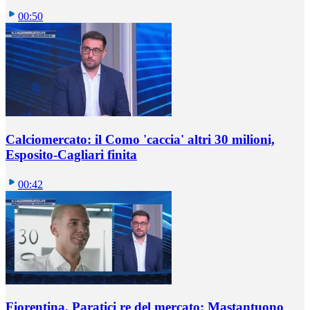
00:50
Calciomercato: il Como 'caccia' altri 30 milioni,
Esposito-Cagliari finita
00:42
Fiorentina, Paratici re del mercato: Mastantuono