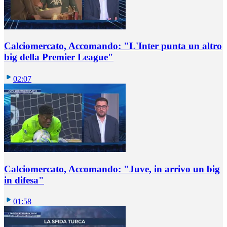
Calciomercato, Accomando: "L'Inter punta un altro
big della Premier League"
02:07
Calciomercato, Accomando: "Juve, in arrivo un big
in difesa"
01:58