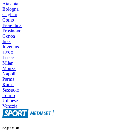
Atalanta
Bologna
Cagliari
Como
Fiorentina
Frosinone
Genoa
Inter
Juventus
Lazio
Lecce
Milan
Monza
Napoli
Parma
Roma
Sassuolo
Torino
Udinese
Venezia
Seguici su