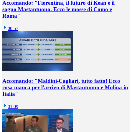
Accomando: "Fiorentina, il futuro di Kean e il
sogno Mastantuono. Ecco le mosse di Como e
Roma"
00:57
Accomando: "Maldini-Cagliari, tutto fatto! Ecco
cosa manca per l'arrivo di Mastantuono e Molina in
Italia"
01:09