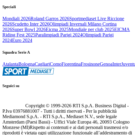
Speciali
Mondiali 2026
Roland Garros 2026
Sportmediaset Live Riccione
2026
Scudetto Inter 2026
Olimpiadi Invernali Milano Cortina
2026
Super Bowl 2026
Eicma 2025
Mondiale per club 2025
EICMA
Riding Fest 2025
Paralimpiadi Parigi 2024
Olimpiadi Parigi
2024
Euro 2024
Squadra Serie A
Atalanta
Bologna
Cagliari
Como
Fiorentina
Frosinone
Genoa
Inter
Juvent
Seguici su
Copyright © 1999-
2026
RTI S.p.A. Business Digital -
P.Iva 03976881007 - Tutti i diritti riservati - Per la pubblicità
Mediamond S.p.A. - RTI S.p.A., Mediaset N.V., sede legale
Amsterdam (Paesi Bassi) - Uffici Viale Europa 46, 20093 Cologno
Monzese (MI)
Rispetto ai contenuti e ai dati personali trasmessi e/o
riprodotti è vietata ogni utilizzazione funzionale all’addestramento di