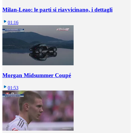
Milan-Leao: le parti si riavvicinano, i dettagli
01:16
Morgan Midsummer Coupé
01:53