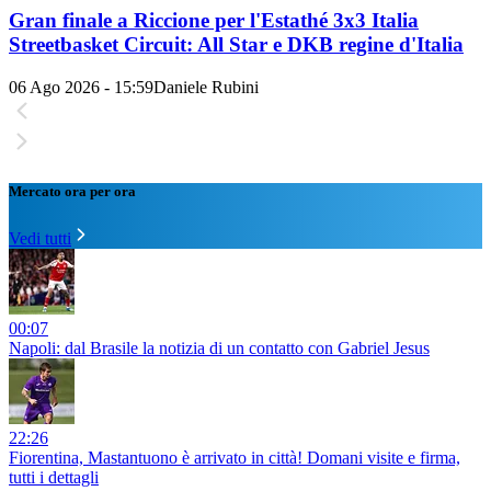
Gran finale a Riccione per l'Estathé 3x3 Italia
Streetbasket Circuit: All Star e DKB regine d'Italia
06 Ago 2026 - 15:59
Daniele Rubini
Mercato ora per ora
Vedi tutti
00:07
Napoli: dal Brasile la notizia di un contatto con Gabriel Jesus
22:26
Fiorentina, Mastantuono è arrivato in città! Domani visite e firma,
tutti i dettagli