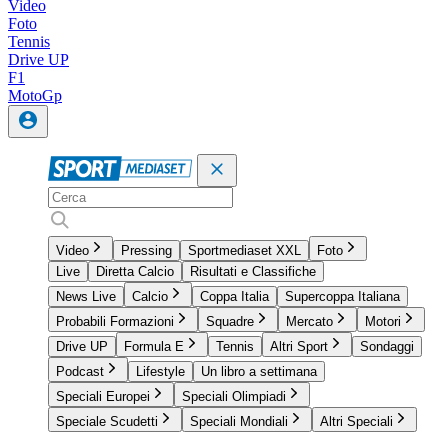
Video
Foto
Tennis
Drive UP
F1
MotoGp
Video
Pressing
Sportmediaset XXL
Foto
Live
Diretta Calcio
Risultati e Classifiche
News Live
Calcio
Coppa Italia
Supercoppa Italiana
Probabili Formazioni
Squadre
Mercato
Motori
Drive UP
Formula E
Tennis
Altri Sport
Sondaggi
Podcast
Lifestyle
Un libro a settimana
Speciali Europei
Speciali Olimpiadi
Speciale Scudetti
Speciali Mondiali
Altri Speciali