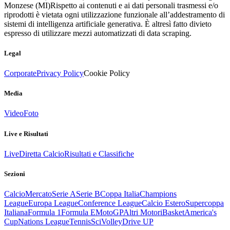
Monzese (MI)
Rispetto ai contenuti e ai dati personali trasmessi e/o
riprodotti è vietata ogni utilizzazione funzionale all’addestramento di
sistemi di intelligenza artificiale generativa. È altresì fatto divieto
espresso di utilizzare mezzi automatizzati di data scraping.
Legal
Corporate
Privacy Policy
Cookie Policy
Media
Video
Foto
Live e Risultati
Live
Diretta Calcio
Risultati e Classifiche
Sezioni
Calcio
Mercato
Serie A
Serie B
Coppa Italia
Champions
League
Europa League
Conference League
Calcio Estero
Supercoppa
Italiana
Formula 1
Formula E
MotoGP
Altri Motori
Basket
America's
Cup
Nations League
Tennis
Sci
Volley
Drive UP