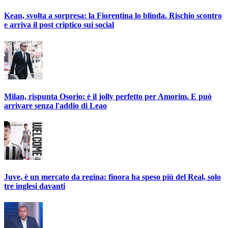
Kean, svolta a sorpresa: la Fiorentina lo blinda. Rischio scontro
e arriva il post criptico sui social
Milan, rispunta Osorio: è il jolly perfetto per Amorim. E può
arrivare senza l'addio di Leao
Juve, è un mercato da regina: finora ha speso più del Real, solo
tre inglesi davanti