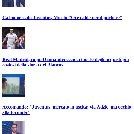
Calciomercato Juventus, Miceli: "Ore calde per il portiere"
Real Madrid, colpo Diomandé: ecco la top 10 degli acquisti più
costosi della storia dei Blancos
Accomando: "Juventus, mercato in uscita: via Adzic, ma occhio
alla formula"