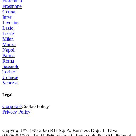
Fiorentina
Frosinone
Genoa
Inter
Juventus
Lazio
Lecce
Milan
Monza
Napoli
Parma
Roma
Sassuolo
Torino
Udinese
Venezia
Legal
Corporate
Cookie Policy
Privacy Policy
Copyright © 1999-
2026
RTI S.p.A. Business Digital - P.Iva
03976881007 - Tutti i diritti riservati - Per la pubblicità Mediamond