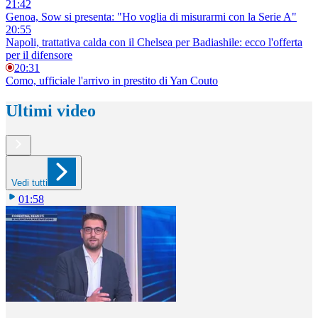
21:42
Genoa, Sow si presenta: "Ho voglia di misurarmi con la Serie A"
20:55
Napoli, trattativa calda con il Chelsea per Badiashile: ecco l'offerta
per il difensore
20:31
Como, ufficiale l'arrivo in prestito di Yan Couto
Ultimi video
Vedi tutti
01:58