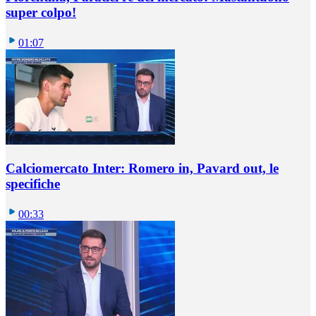
super colpo!
01:07
Calciomercato Inter: Romero in, Pavard out, le
specifiche
00:33