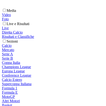
Media
Video
Foto
Live e Risultati
Live
Diretta Calcio
Risultati e Classifiche
Sezioni
Calcio
Mercato
Serie A
Serie B
Coppa Italia
Champions League
Europa League
Conference League
Calcio Estero
Supercoppa Italiana
Formula 1
Formula E
MotoGP
Altri Motori
Basket