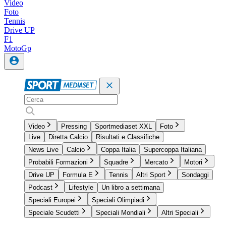
Video
Foto
Tennis
Drive UP
F1
MotoGp
Video
Pressing
Sportmediaset XXL
Foto
Live
Diretta Calcio
Risultati e Classifiche
News Live
Calcio
Coppa Italia
Supercoppa Italiana
Probabili Formazioni
Squadre
Mercato
Motori
Drive UP
Formula E
Tennis
Altri Sport
Sondaggi
Podcast
Lifestyle
Un libro a settimana
Speciali Europei
Speciali Olimpiadi
Speciale Scudetti
Speciali Mondiali
Altri Speciali