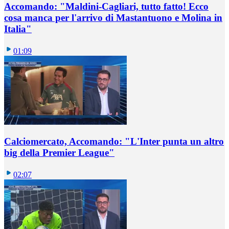
Accomando: "Maldini-Cagliari, tutto fatto! Ecco
cosa manca per l'arrivo di Mastantuono e Molina in
Italia"
01:09
Calciomercato, Accomando: "L'Inter punta un altro
big della Premier League"
02:07