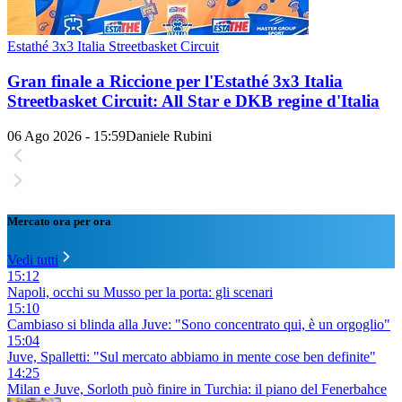
Estathé 3x3 Italia Streetbasket Circuit
Gran finale a Riccione per l'Estathé 3x3 Italia
Streetbasket Circuit: All Star e DKB regine d'Italia
06 Ago 2026 - 15:59
Daniele Rubini
Mercato ora per ora
Vedi tutti
15:12
Napoli, occhi su Musso per la porta: gli scenari
15:10
Cambiaso si blinda alla Juve: "Sono concentrato qui, è un orgoglio"
15:04
Juve, Spalletti: "Sul mercato abbiamo in mente cose ben definite"
14:25
Milan e Juve, Sorloth può finire in Turchia: il piano del Fenerbahce