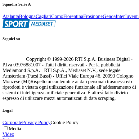
Squadra Serie A
Atalanta
Bologna
Cagliari
Como
Fiorentina
Frosinone
Genoa
Inter
Juvent
Seguici su
Copyright © 1999-
2026
RTI S.p.A. Business Digital -
P.Iva 03976881007 - Tutti i diritti riservati - Per la pubblicità
Mediamond S.p.A. - RTI S.p.A., Mediaset N.V., sede legale
Amsterdam (Paesi Bassi) - Uffici Viale Europa 46, 20093 Cologno
Monzese (MI)
Rispetto ai contenuti e ai dati personali trasmessi e/o
riprodotti è vietata ogni utilizzazione funzionale all’addestramento di
sistemi di intelligenza artificiale generativa. È altresì fatto divieto
espresso di utilizzare mezzi automatizzati di data scraping.
Legal
Corporate
Privacy Policy
Cookie Policy
Media
Video