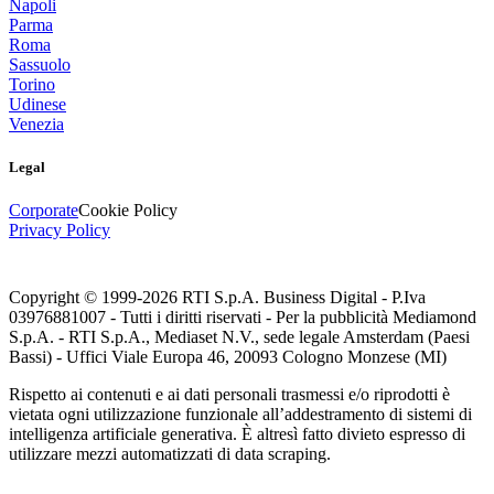
Napoli
Parma
Roma
Sassuolo
Torino
Udinese
Venezia
Legal
Corporate
Cookie Policy
Privacy Policy
Copyright © 1999-
2026
RTI S.p.A. Business Digital - P.Iva
03976881007 - Tutti i diritti riservati - Per la pubblicità Mediamond
S.p.A. - RTI S.p.A., Mediaset N.V., sede legale Amsterdam (Paesi
Bassi) - Uffici Viale Europa 46, 20093 Cologno Monzese (MI)
Rispetto ai contenuti e ai dati personali trasmessi e/o riprodotti è
vietata ogni utilizzazione funzionale all’addestramento di sistemi di
intelligenza artificiale generativa. È altresì fatto divieto espresso di
utilizzare mezzi automatizzati di data scraping.