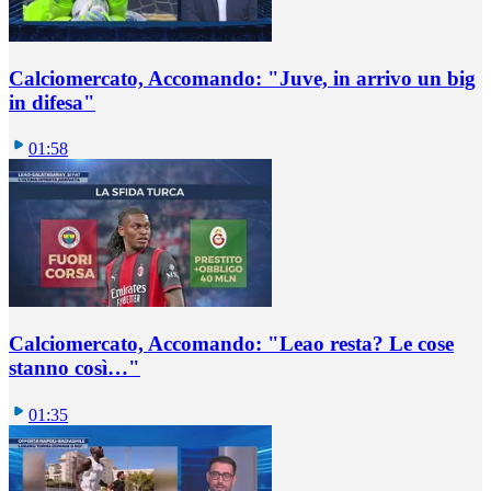
Calciomercato, Accomando: "Juve, in arrivo un big
in difesa"
01:58
Calciomercato, Accomando: "Leao resta? Le cose
stanno così…"
01:35