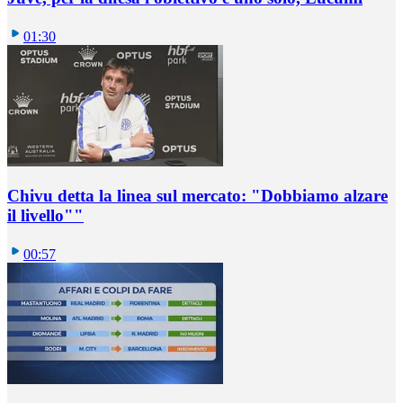
01:30
Chivu detta la linea sul mercato: "Dobbiamo alzare
il livello""
00:57