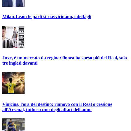
Milan-Leao: le parti si riavvicinano, i dettagli
Juve, è un mercato da regina: finora ha speso più del Real, solo
tre inglesi davanti
Vinicius, l'ora del destino: rinnovo con il Real o cessione
all'Arsenal, tutto su uno degli affari dell'anno