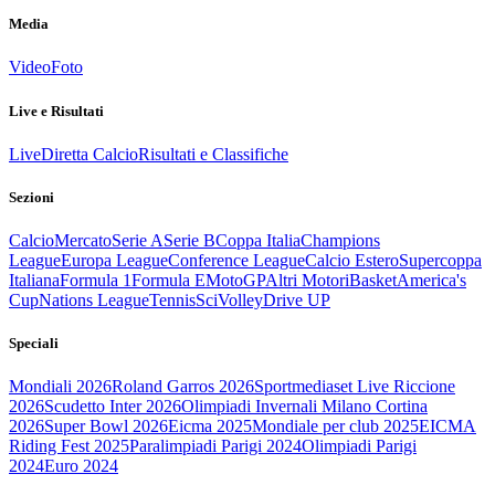
Media
Video
Foto
Live e Risultati
Live
Diretta Calcio
Risultati e Classifiche
Sezioni
Calcio
Mercato
Serie A
Serie B
Coppa Italia
Champions
League
Europa League
Conference League
Calcio Estero
Supercoppa
Italiana
Formula 1
Formula E
MotoGP
Altri Motori
Basket
America's
Cup
Nations League
Tennis
Sci
Volley
Drive UP
Speciali
Mondiali 2026
Roland Garros 2026
Sportmediaset Live Riccione
2026
Scudetto Inter 2026
Olimpiadi Invernali Milano Cortina
2026
Super Bowl 2026
Eicma 2025
Mondiale per club 2025
EICMA
Riding Fest 2025
Paralimpiadi Parigi 2024
Olimpiadi Parigi
2024
Euro 2024