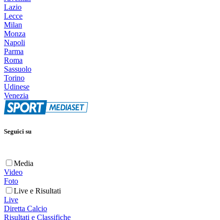
Lazio
Lecce
Milan
Monza
Napoli
Parma
Roma
Sassuolo
Torino
Udinese
Venezia
Seguici su
Media
Video
Foto
Live e Risultati
Live
Diretta Calcio
Risultati e Classifiche