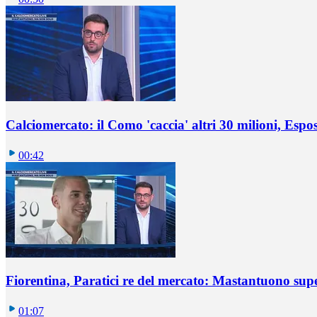
Calciomercato: il Como 'caccia' altri 30 milioni, Espos
00:42
Fiorentina, Paratici re del mercato: Mastantuono sup
01:07