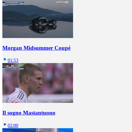
Morgan Midsummer Coupé
01:53
Il sogno Mastantuono
02:00