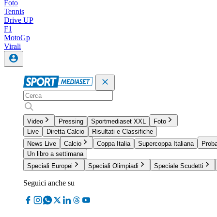
Foto
Tennis
Drive UP
F1
MotoGp
Virali
Video
Pressing
Sportmediaset XXL
Foto
Live
Diretta Calcio
Risultati e Classifiche
News Live
Calcio
Coppa Italia
Supercoppa Italiana
Proba
Un libro a settimana
Speciali Europei
Speciali Olimpiadi
Speciale Scudetti
Seguici anche su