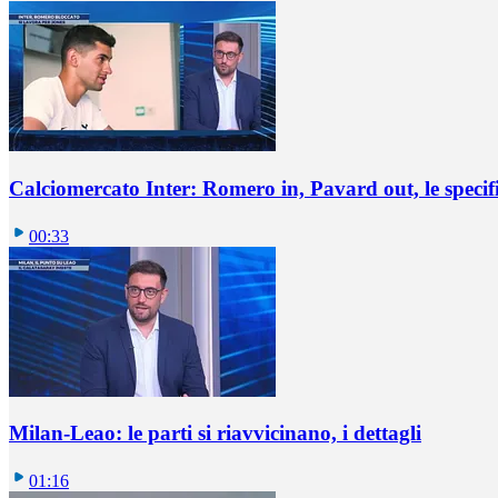
Calciomercato Inter: Romero in, Pavard out, le specif
00:33
Milan-Leao: le parti si riavvicinano, i dettagli
01:16