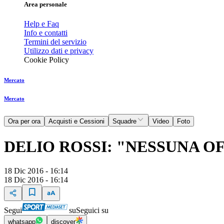
Area personale
Help e Faq
Info e contatti
Termini del servizio
Utilizzo dati e privacy
Cookie Policy
Mercato
Mercato
Ora per ora
Acquisti e Cessioni
Squadre
Video
Foto
DELIO ROSSI: "NESSUNA O
18 Dic 2016 - 16:14
18 Dic 2016 - 16:14
Segui
su
Seguici su
whatsapp
discover