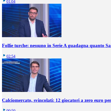
01:04
Follie turche: nessuno in Serie A guadagna quanto S
02:54
Calciomercato, svincolati: 12 giocatori a zero euro pe
00:50