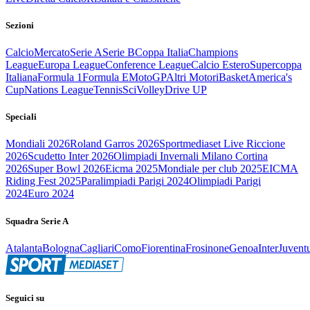
Sezioni
Calcio
Mercato
Serie A
Serie B
Coppa Italia
Champions
League
Europa League
Conference League
Calcio Estero
Supercoppa
Italiana
Formula 1
Formula E
MotoGP
Altri Motori
Basket
America's
Cup
Nations League
Tennis
Sci
Volley
Drive UP
Speciali
Mondiali 2026
Roland Garros 2026
Sportmediaset Live Riccione
2026
Scudetto Inter 2026
Olimpiadi Invernali Milano Cortina
2026
Super Bowl 2026
Eicma 2025
Mondiale per club 2025
EICMA
Riding Fest 2025
Paralimpiadi Parigi 2024
Olimpiadi Parigi
2024
Euro 2024
Squadra Serie A
Atalanta
Bologna
Cagliari
Como
Fiorentina
Frosinone
Genoa
Inter
Juvent
Seguici su