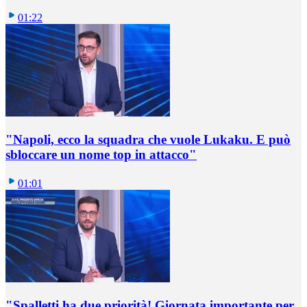
01:22
"Napoli, ecco la squadra che vuole Lukaku. E può
sbloccare un nome top in attacco"
01:01
"Spalletti ha due priorità! Giornata importante per