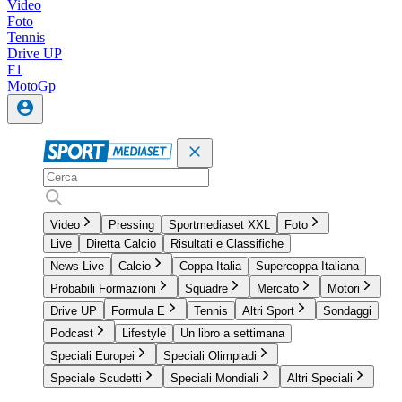
Video
Foto
Tennis
Drive UP
F1
MotoGp
Video
Pressing
Sportmediaset XXL
Foto
Live
Diretta Calcio
Risultati e Classifiche
News Live
Calcio
Coppa Italia
Supercoppa Italiana
Probabili Formazioni
Squadre
Mercato
Motori
Drive UP
Formula E
Tennis
Altri Sport
Sondaggi
Podcast
Lifestyle
Un libro a settimana
Speciali Europei
Speciali Olimpiadi
Speciale Scudetti
Speciali Mondiali
Altri Speciali