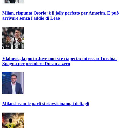
Milan, rispunta Osorio: è il jolly perfetto per Amorim. E può
arrivare senza l'addio di Leao
Vlahovic, la porta Juve non si è riaperta: intreccio Turchia-
Spagna per prendere Dusan a zero
Milan-Leao: le parti si riavvicinano, i dettagli