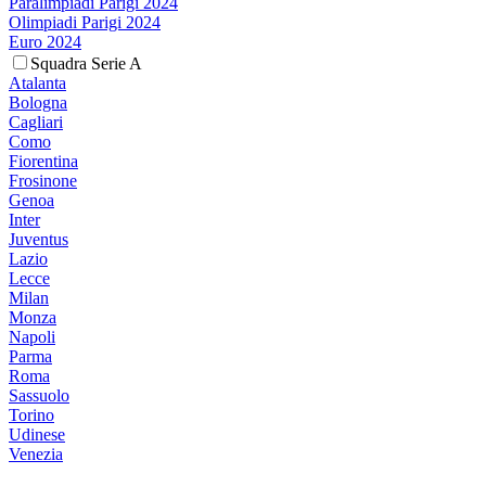
Paralimpiadi Parigi 2024
Olimpiadi Parigi 2024
Euro 2024
Squadra Serie A
Atalanta
Bologna
Cagliari
Como
Fiorentina
Frosinone
Genoa
Inter
Juventus
Lazio
Lecce
Milan
Monza
Napoli
Parma
Roma
Sassuolo
Torino
Udinese
Venezia