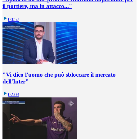
il portiere, ma in attacco..."
00:57
"Vi dico l'uomo che può sbloccare il mercato
dell'Inter"
02:03