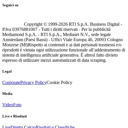
Seguici su
Copyright © 1999-
2026
RTI S.p.A. Business Digital -
P.Iva 03976881007 - Tutti i diritti riservati - Per la pubblicità
Mediamond S.p.A. - RTI S.p.A., Mediaset N.V., sede legale
Amsterdam (Paesi Bassi) - Uffici Viale Europa 46, 20093 Cologno
Monzese (MI)
Rispetto ai contenuti e ai dati personali trasmessi e/o
riprodotti è vietata ogni utilizzazione funzionale all’addestramento di
sistemi di intelligenza artificiale generativa. È altresì fatto divieto
espresso di utilizzare mezzi automatizzati di data scraping.
Legal
Corporate
Privacy Policy
Cookie Policy
Media
Video
Foto
Live e Risultati
Live
Diretta Calcio
Risultati e Classifiche