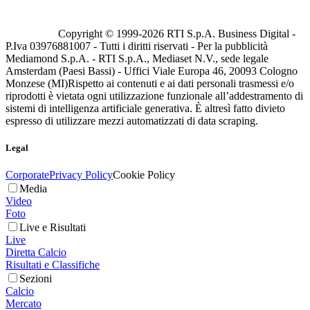
Copyright © 1999-
2026
RTI S.p.A. Business Digital -
P.Iva 03976881007 - Tutti i diritti riservati - Per la pubblicità
Mediamond S.p.A. - RTI S.p.A., Mediaset N.V., sede legale
Amsterdam (Paesi Bassi) - Uffici Viale Europa 46, 20093 Cologno
Monzese (MI)
Rispetto ai contenuti e ai dati personali trasmessi e/o
riprodotti è vietata ogni utilizzazione funzionale all’addestramento di
sistemi di intelligenza artificiale generativa. È altresì fatto divieto
espresso di utilizzare mezzi automatizzati di data scraping.
Legal
Corporate
Privacy Policy
Cookie Policy
Media
Video
Foto
Live e Risultati
Live
Diretta Calcio
Risultati e Classifiche
Sezioni
Calcio
Mercato