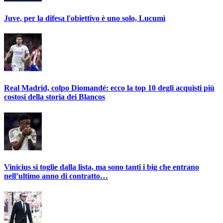
Juve, per la difesa l'obiettivo è uno solo, Lucumì
Real Madrid, colpo Diomandé: ecco la top 10 degli acquisti più
costosi della storia dei Blancos
Vinicius si toglie dalla lista, ma sono tanti i big che entrano
nell’ultimo anno di contratto…