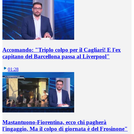
Accomando: "Triplo colpo per il Cagliari! E l'ex
capitano del Barcellona passa al Liverpool"
01:28
Mastantuono-Fiorentina, ecco chi pagherà
l'ingaggio. Ma il colpo di giornata è del Frosinone"