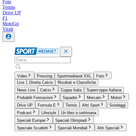
Foto
Tennis
Drive UP
F1
MotoGp
Virali
Video
Pressing
Sportmediaset XXL
Foto
Live
Diretta Calcio
Risultati e Classifiche
News Live
Calcio
Coppa Italia
Supercoppa Italiana
Probabili Formazioni
Squadre
Mercato
Motori
Drive UP
Formula E
Tennis
Altri Sport
Sondaggi
Podcast
Lifestyle
Un libro a settimana
Speciali Europei
Speciali Olimpiadi
Speciale Scudetti
Speciali Mondiali
Altri Speciali