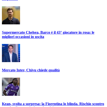
Supermercato Chelsea, Barco è il 43° giocatore in rosa: le
migliori occasioni in uscita
Mercato Inter, Chivu chiede qualità
Kean, svolta a sorpresa: la Fiorentina lo blinda. Rischio scontro