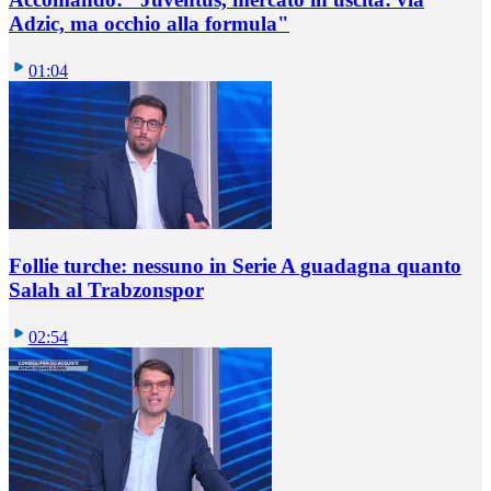
Adzic, ma occhio alla formula"
01:04
Follie turche: nessuno in Serie A guadagna quanto
Salah al Trabzonspor
02:54