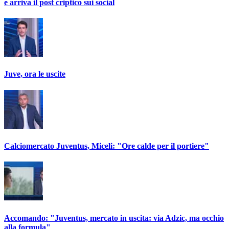
e arriva il post criptico sui social
Juve, ora le uscite
Calciomercato Juventus, Miceli: "Ore calde per il portiere"
Accomando: "Juventus, mercato in uscita: via Adzic, ma occhio
alla formula"