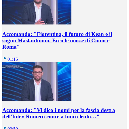
Accomando: "Fiorentina, il futuro di Kean e il
sogno Mastantuono. Ecco le mosse di Como e
Roma"
01:15
Accomando: "Vi dico i nomi per la fascia destra
dell'Inter. Romero cuoce a fuoco lento…"
00:50