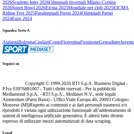
2026
Scudetto Inter 2026
Olimpiadi Invernali Milano Cortina
2026
Super Bowl 2026
Eicma 2025
Mondiale per club 2025
EICMA
Riding Fest 2025
Paralimpiadi Parigi 2024
Olimpiadi Parigi
2024
Euro 2024
Squadra Serie A
Atalanta
Bologna
Cagliari
Como
Fiorentina
Frosinone
Genoa
Inter
Juvent
Seguici su
Copyright © 1999-
2026
RTI S.p.A. Business Digital -
P.Iva 03976881007 - Tutti i diritti riservati - Per la pubblicità
Mediamond S.p.A. - RTI S.p.A., Mediaset N.V., sede legale
Amsterdam (Paesi Bassi) - Uffici Viale Europa 46, 20093 Cologno
Monzese (MI)
Rispetto ai contenuti e ai dati personali trasmessi e/o
riprodotti è vietata ogni utilizzazione funzionale all’addestramento di
sistemi di intelligenza artificiale generativa. È altresì fatto divieto
espresso di utilizzare mezzi automatizzati di data scraping.
Legal