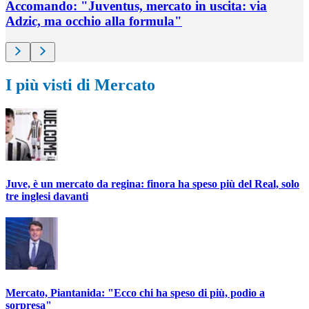
Accomando: "Juventus, mercato in uscita: via
Adzic, ma occhio alla formula"
I più visti di Mercato
Juve, è un mercato da regina: finora ha speso più del Real, solo
tre inglesi davanti
Mercato, Piantanida: "Ecco chi ha speso di più, podio a
sorpresa"