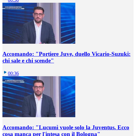
Accomando: "Portiere Juve, duello Vicario-Suzuki:
chi sale e chi scende"
00:36
Accomando: "Lucumì vuole solo la Juventus. Ecco
cosa manca per l'intesa con il Bologna"