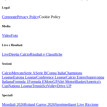
Legal
Corporate
Privacy Policy
Cookie Policy
Media
Video
Foto
Live e Risultati
Live
Diretta Calcio
Risultati e Classifiche
Sezioni
Calcio
Mercato
Serie A
Serie B
Coppa Italia
Champions
League
Europa League
Conference League
Calcio Estero
Supercoppa
Italiana
Formula 1
Formula E
MotoGP
Altri Motori
Basket
America's
Cup
Nations League
Tennis
Sci
Volley
Drive UP
Speciali
Mondiali 2026
Roland Garros 2026
Sportmediaset Live Riccione