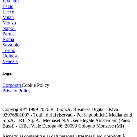
Juventus
Lazio
Lecce
Milan
Monza
Napoli
Parma
Roma
Sassuolo
Torino
Udinese
Venezia
Legal
Corporate
Cookie Policy
Privacy Policy
Copyright © 1999-
2026
RTI S.p.A. Business Digital - P.Iva
03976881007 - Tutti i diritti riservati - Per la pubblicità Mediamond
S.p.A. - RTI S.p.A., Mediaset N.V., sede legale Amsterdam (Paesi
Bassi) - Uffici Viale Europa 46, 20093 Cologno Monzese (MI)
Rispetto ai contenuti e ai dati personali trasmessi e/o riprodotti è