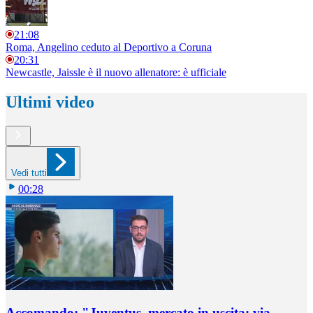
21:08
Roma, Angelino ceduto al Deportivo a Coruna
20:31
Newcastle, Jaissle è il nuovo allenatore: è ufficiale
Ultimi video
Vedi tutti
00:28
Accomando: "Juventus, mercato in uscita: via