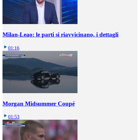
Milan-Leao: le parti si riavvicinano, i dettagli
01:16
Morgan Midsummer Coupé
01:53