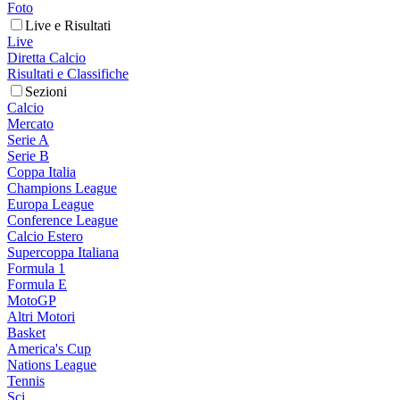
Foto
Live e Risultati
Live
Diretta Calcio
Risultati e Classifiche
Sezioni
Calcio
Mercato
Serie A
Serie B
Coppa Italia
Champions League
Europa League
Conference League
Calcio Estero
Supercoppa Italiana
Formula 1
Formula E
MotoGP
Altri Motori
Basket
America's Cup
Nations League
Tennis
Sci