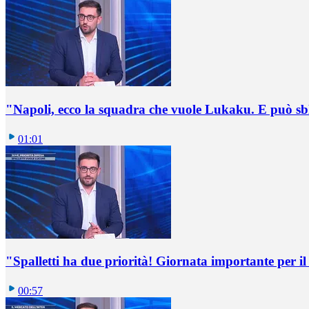
"Napoli, ecco la squadra che vuole Lukaku. E può sb
01:01
"Spalletti ha due priorità! Giornata importante per il 
00:57