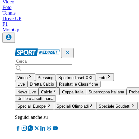
Video
Foto
Tennis
Drive UP
F1
MotoGp
Video
Pressing
Sportmediaset XXL
Foto
Live
Diretta Calcio
Risultati e Classifiche
News Live
Calcio
Coppa Italia
Supercoppa Italiana
Proba
Un libro a settimana
Speciali Europei
Speciali Olimpiadi
Speciale Scudetti
Seguici anche su