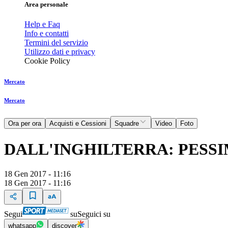
Area personale
Help e Faq
Info e contatti
Termini del servizio
Utilizzo dati e privacy
Cookie Policy
Mercato
Mercato
Ora per ora
Acquisti e Cessioni
Squadre
Video
Foto
DALL'INGHILTERRA: PESS
18 Gen 2017 - 11:16
18 Gen 2017 - 11:16
Segui
su
Seguici su
whatsapp
discover