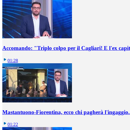
Accomando: "Triplo colpo per il Cagliari! E l'ex capi
01:28
Mastantuono-Fiorentina, ecco chi pagherà l'ingaggio. 
01:22