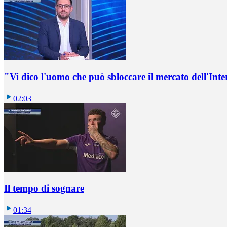
"Vi dico l'uomo che può sbloccare il mercato dell'Inte
02:03
Il tempo di sognare
01:34