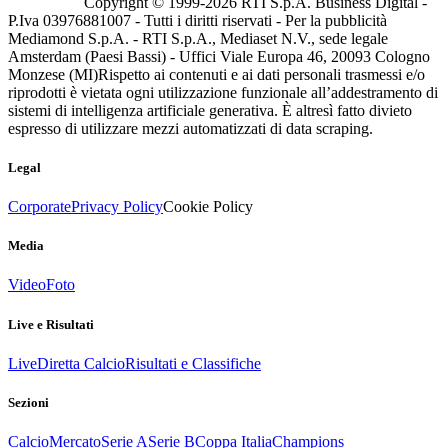
Copyright © 1999-
2026
RTI S.p.A. Business Digital -
P.Iva 03976881007 - Tutti i diritti riservati - Per la pubblicità
Mediamond S.p.A. - RTI S.p.A., Mediaset N.V., sede legale
Amsterdam (Paesi Bassi) - Uffici Viale Europa 46, 20093 Cologno
Monzese (MI)
Rispetto ai contenuti e ai dati personali trasmessi e/o
riprodotti è vietata ogni utilizzazione funzionale all’addestramento di
sistemi di intelligenza artificiale generativa. È altresì fatto divieto
espresso di utilizzare mezzi automatizzati di data scraping.
Legal
Corporate
Privacy Policy
Cookie Policy
Media
Video
Foto
Live e Risultati
Live
Diretta Calcio
Risultati e Classifiche
Sezioni
Calcio
Mercato
Serie A
Serie B
Coppa Italia
Champions