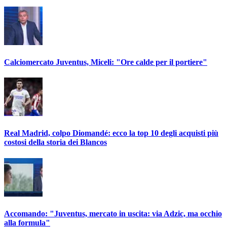
Calciomercato Juventus, Miceli: "Ore calde per il portiere"
Real Madrid, colpo Diomandé: ecco la top 10 degli acquisti più
costosi della storia dei Blancos
Accomando: "Juventus, mercato in uscita: via Adzic, ma occhio
alla formula"