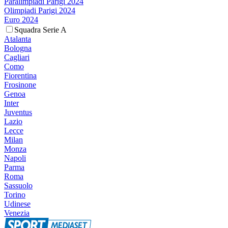
Paralimpiadi Parigi 2024
Olimpiadi Parigi 2024
Euro 2024
Squadra Serie A
Atalanta
Bologna
Cagliari
Como
Fiorentina
Frosinone
Genoa
Inter
Juventus
Lazio
Lecce
Milan
Monza
Napoli
Parma
Roma
Sassuolo
Torino
Udinese
Venezia