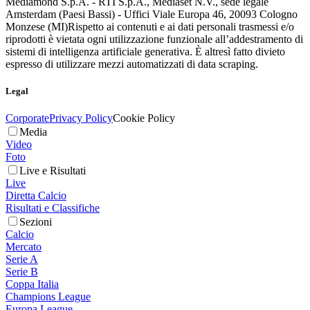
Mediamond S.p.A. - RTI S.p.A., Mediaset N.V., sede legale
Amsterdam (Paesi Bassi) - Uffici Viale Europa 46, 20093 Cologno
Monzese (MI)
Rispetto ai contenuti e ai dati personali trasmessi e/o
riprodotti è vietata ogni utilizzazione funzionale all’addestramento di
sistemi di intelligenza artificiale generativa. È altresì fatto divieto
espresso di utilizzare mezzi automatizzati di data scraping.
Legal
Corporate
Privacy Policy
Cookie Policy
Media
Video
Foto
Live e Risultati
Live
Diretta Calcio
Risultati e Classifiche
Sezioni
Calcio
Mercato
Serie A
Serie B
Coppa Italia
Champions League
Europa League