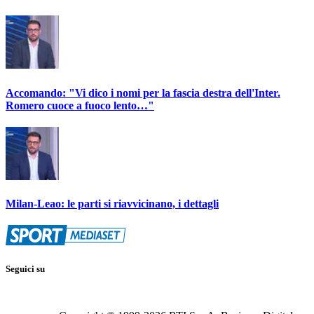
Accomando: "Vi dico i nomi per la fascia destra dell'Inter.
Romero cuoce a fuoco lento…"
Milan-Leao: le parti si riavvicinano, i dettagli
Seguici su