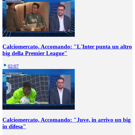
Calciomercato, Accomando: "L'Inter punta un altro
big della Premier League"
02:07
Calciomercato, Accomando: "Juve, in arrivo un big
in difesa"