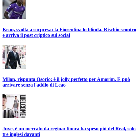
Kean, svolta a sorpresa: la Fiorentina lo blinda. Rischio scontro
e arriva il post criptico sui social
Milan, rispunta Osorio: è il jolly perfetto per Amorim. E può
arrivare senza l'addio di Leao
Juve, è un mercato da regina: finora ha speso più del Real, solo
tre inglesi davanti