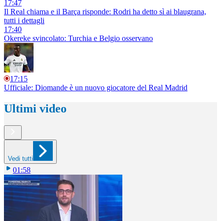
17:47
Il Real chiama e il Barça risponde: Rodri ha detto sì ai blaugrana,
tutti i dettagli
17:40
Okereke svincolato: Turchia e Belgio osservano
17:15
Ufficiale: Diomande è un nuovo giocatore del Real Madrid
Ultimi video
Vedi tutti
01:58