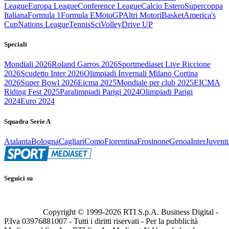
League
Europa League
Conference League
Calcio Estero
Supercoppa
Italiana
Formula 1
Formula E
MotoGP
Altri Motori
Basket
America's
Cup
Nations League
Tennis
Sci
Volley
Drive UP
Speciali
Mondiali 2026
Roland Garros 2026
Sportmediaset Live Riccione
2026
Scudetto Inter 2026
Olimpiadi Invernali Milano Cortina
2026
Super Bowl 2026
Eicma 2025
Mondiale per club 2025
EICMA
Riding Fest 2025
Paralimpiadi Parigi 2024
Olimpiadi Parigi
2024
Euro 2024
Squadra Serie A
Atalanta
Bologna
Cagliari
Como
Fiorentina
Frosinone
Genoa
Inter
Juvent
Seguici su
Copyright © 1999-
2026
RTI S.p.A. Business Digital -
P.Iva 03976881007 - Tutti i diritti riservati - Per la pubblicità