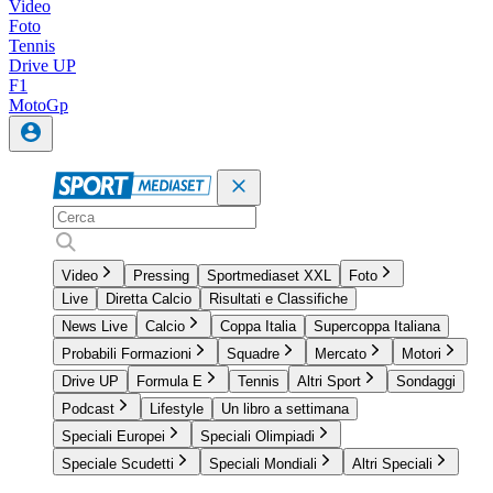
Video
Foto
Tennis
Drive UP
F1
MotoGp
Video
Pressing
Sportmediaset XXL
Foto
Live
Diretta Calcio
Risultati e Classifiche
News Live
Calcio
Coppa Italia
Supercoppa Italiana
Probabili Formazioni
Squadre
Mercato
Motori
Drive UP
Formula E
Tennis
Altri Sport
Sondaggi
Podcast
Lifestyle
Un libro a settimana
Speciali Europei
Speciali Olimpiadi
Speciale Scudetti
Speciali Mondiali
Altri Speciali