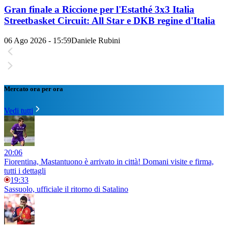
Gran finale a Riccione per l'Estathé 3x3 Italia
Streetbasket Circuit: All Star e DKB regine d'Italia
06 Ago 2026 - 15:59
Daniele Rubini
Mercato ora per ora
Vedi tutti
20:06
Fiorentina, Mastantuono è arrivato in città! Domani visite e firma,
tutti i dettagli
19:33
Sassuolo, ufficiale il ritorno di Satalino