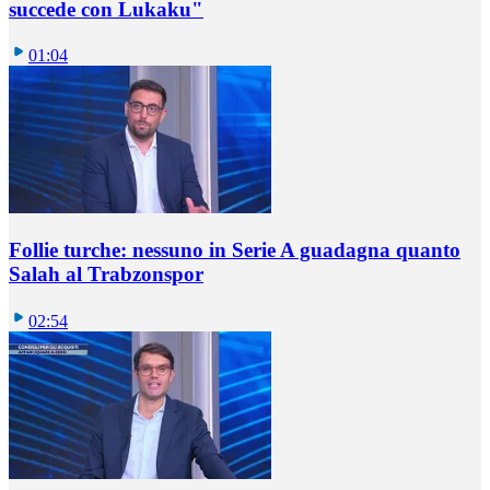
succede con Lukaku"
01:04
Follie turche: nessuno in Serie A guadagna quanto
Salah al Trabzonspor
02:54