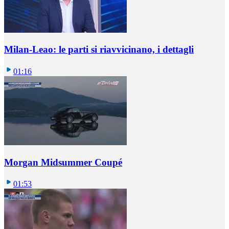
Milan-Leao: le parti si riavvicinano, i dettagli
01:16
Morgan Midsummer Coupé
01:53