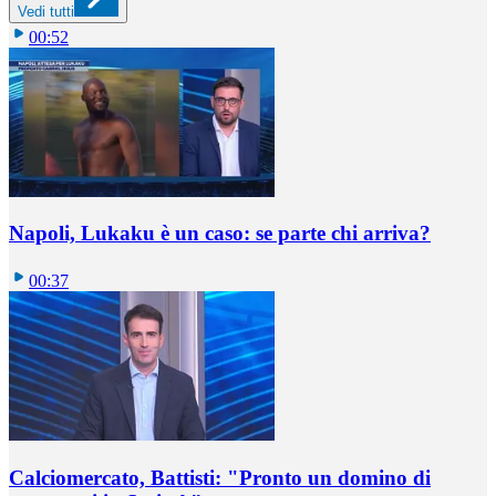
Vedi tutti
00:52
Napoli, Lukaku è un caso: se parte chi arriva?
00:37
Calciomercato, Battisti: "Pronto un domino di