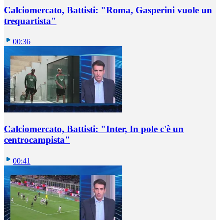
Calciomercato, Battisti: "Roma, Gasperini vuole un
trequartista"
00:36
Calciomercato, Battisti: "Inter, In pole c'è un
centrocampista"
00:41