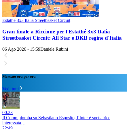
Estathé 3x3 Italia Streetbasket Circuit
Gran finale a Riccione per l'Estathé 3x3 Italia
Streetbasket Circuit: All Star e DKB regine d'Italia
06 Ago 2026 - 15:59
Daniele Rubini
Mercato ora per ora
Vedi tutti
00:23
Il Como piomba su Sebastiano Esposito, l’Inter è spettatrice
interessata…
22:49