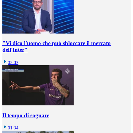
"Vi dico l'uomo che può sbloccare il mercato
dell'Inter"
02:03
Il tempo di sognare
01:34