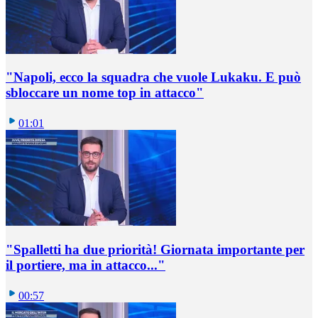
"Napoli, ecco la squadra che vuole Lukaku. E può
sbloccare un nome top in attacco"
01:01
"Spalletti ha due priorità! Giornata importante per
il portiere, ma in attacco..."
00:57