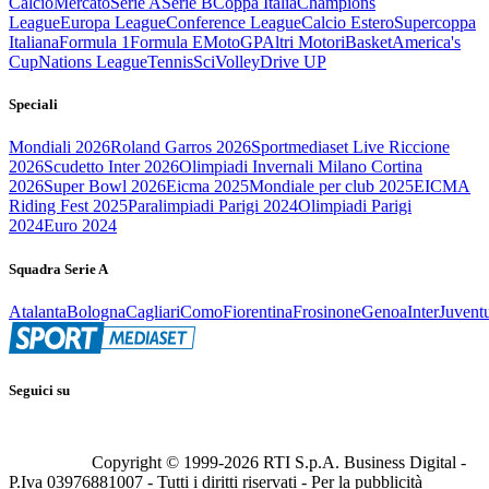
Calcio
Mercato
Serie A
Serie B
Coppa Italia
Champions
League
Europa League
Conference League
Calcio Estero
Supercoppa
Italiana
Formula 1
Formula E
MotoGP
Altri Motori
Basket
America's
Cup
Nations League
Tennis
Sci
Volley
Drive UP
Speciali
Mondiali 2026
Roland Garros 2026
Sportmediaset Live Riccione
2026
Scudetto Inter 2026
Olimpiadi Invernali Milano Cortina
2026
Super Bowl 2026
Eicma 2025
Mondiale per club 2025
EICMA
Riding Fest 2025
Paralimpiadi Parigi 2024
Olimpiadi Parigi
2024
Euro 2024
Squadra Serie A
Atalanta
Bologna
Cagliari
Como
Fiorentina
Frosinone
Genoa
Inter
Juvent
Seguici su
Copyright © 1999-
2026
RTI S.p.A. Business Digital -
P.Iva 03976881007 - Tutti i diritti riservati - Per la pubblicità