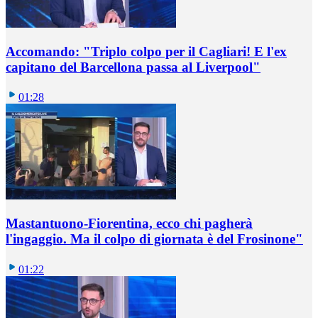
Accomando: "Triplo colpo per il Cagliari! E l'ex
capitano del Barcellona passa al Liverpool"
01:28
Mastantuono-Fiorentina, ecco chi pagherà
l'ingaggio. Ma il colpo di giornata è del Frosinone"
01:22