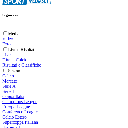
Seguici su
Media
Video
Foto
Live e Risultati
Live
Diretta Calcio
Risultati e Classifiche
Sezioni
Calcio
Mercato
Serie A
Serie B
Coppa Italia
Champions League
Europa League
Conference League
Calcio Estero
Supercoppa Italiana
Formula 1