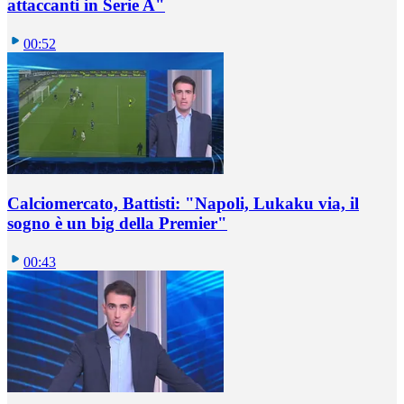
attaccanti in Serie A"
00:52
Calciomercato, Battisti: "Napoli, Lukaku via, il
sogno è un big della Premier"
00:43