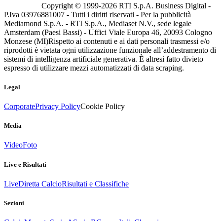
Copyright © 1999-
2026
RTI S.p.A. Business Digital -
P.Iva 03976881007 - Tutti i diritti riservati - Per la pubblicità
Mediamond S.p.A. - RTI S.p.A., Mediaset N.V., sede legale
Amsterdam (Paesi Bassi) - Uffici Viale Europa 46, 20093 Cologno
Monzese (MI)
Rispetto ai contenuti e ai dati personali trasmessi e/o
riprodotti è vietata ogni utilizzazione funzionale all’addestramento di
sistemi di intelligenza artificiale generativa. È altresì fatto divieto
espresso di utilizzare mezzi automatizzati di data scraping.
Legal
Corporate
Privacy Policy
Cookie Policy
Media
Video
Foto
Live e Risultati
Live
Diretta Calcio
Risultati e Classifiche
Sezioni