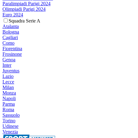
Paralimpiadi Parigi 2024
Olimpiadi Parigi 2024
Euro 2024
Squadra Serie A
Atalanta
Bologna
Cagliari
Como
Fiorentina
Frosinone
Genoa
Inter
Juventus
Lazio
Lecce
Milan
Monza
Napoli
Parma
Roma
Sassuolo
Torino
Udinese
Venezia