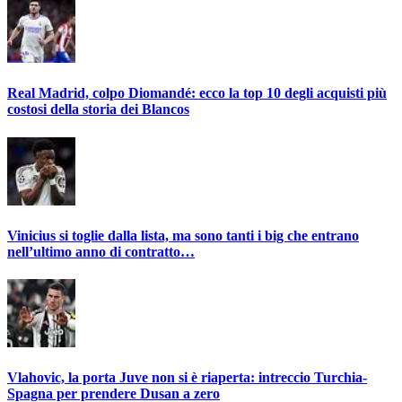
Real Madrid, colpo Diomandé: ecco la top 10 degli acquisti più
costosi della storia dei Blancos
Vinicius si toglie dalla lista, ma sono tanti i big che entrano
nell’ultimo anno di contratto…
Vlahovic, la porta Juve non si è riaperta: intreccio Turchia-
Spagna per prendere Dusan a zero