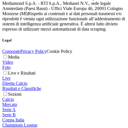
Mediamond S.p.A. - RTI S.p.A., Mediaset N.V., sede legale
Amsterdam (Paesi Bassi) - Uffici Viale Europa 46, 20093 Cologno
Monzese (MI)
Rispetto ai contenuti e ai dati personali trasmessi e/o
riprodotti è vietata ogni utilizzazione funzionale all’addestramento di
sistemi di intelligenza artificiale generativa. È altresì fatto divieto
espresso di utilizzare mezzi automatizzati di data scraping.
Legal
Corporate
Privacy Policy
Cookie Policy
Media
Video
Foto
Live e Risultati
Live
Diretta Calcio
Risultati e Classifiche
Sezioni
Calcio
Mercato
Serie A
Serie B
Coppa Italia
Champions League