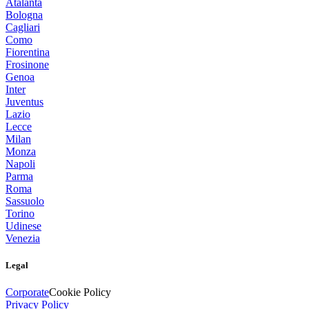
Atalanta
Bologna
Cagliari
Como
Fiorentina
Frosinone
Genoa
Inter
Juventus
Lazio
Lecce
Milan
Monza
Napoli
Parma
Roma
Sassuolo
Torino
Udinese
Venezia
Legal
Corporate
Cookie Policy
Privacy Policy