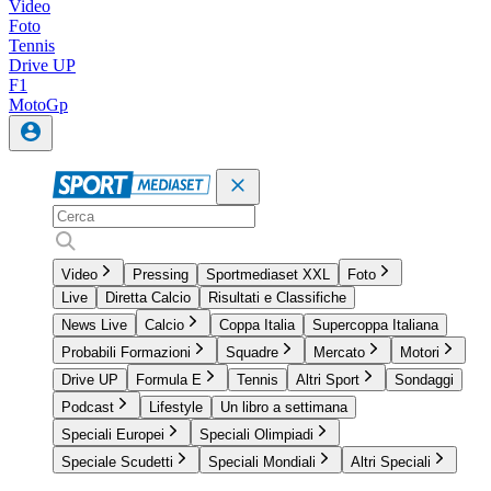
Video
Foto
Tennis
Drive UP
F1
MotoGp
Video
Pressing
Sportmediaset XXL
Foto
Live
Diretta Calcio
Risultati e Classifiche
News Live
Calcio
Coppa Italia
Supercoppa Italiana
Probabili Formazioni
Squadre
Mercato
Motori
Drive UP
Formula E
Tennis
Altri Sport
Sondaggi
Podcast
Lifestyle
Un libro a settimana
Speciali Europei
Speciali Olimpiadi
Speciale Scudetti
Speciali Mondiali
Altri Speciali