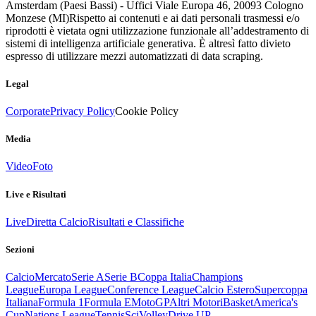
Amsterdam (Paesi Bassi) - Uffici Viale Europa 46, 20093 Cologno
Monzese (MI)
Rispetto ai contenuti e ai dati personali trasmessi e/o
riprodotti è vietata ogni utilizzazione funzionale all’addestramento di
sistemi di intelligenza artificiale generativa. È altresì fatto divieto
espresso di utilizzare mezzi automatizzati di data scraping.
Legal
Corporate
Privacy Policy
Cookie Policy
Media
Video
Foto
Live e Risultati
Live
Diretta Calcio
Risultati e Classifiche
Sezioni
Calcio
Mercato
Serie A
Serie B
Coppa Italia
Champions
League
Europa League
Conference League
Calcio Estero
Supercoppa
Italiana
Formula 1
Formula E
MotoGP
Altri Motori
Basket
America's
Cup
Nations League
Tennis
Sci
Volley
Drive UP