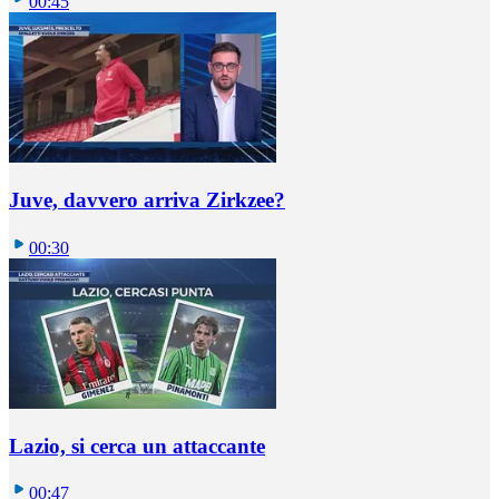
00:45
Juve, davvero arriva Zirkzee?
00:30
Lazio, si cerca un attaccante
00:47