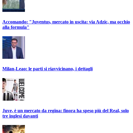
Accomando: "Juventus, mercato in uscita: via Adzic, ma occhio
alla formula"
Milan-Leao: le parti si riavvicinano, i dettagli
Juve, è un mercato da regina: finora ha speso più del Real, solo
tre inglesi davanti