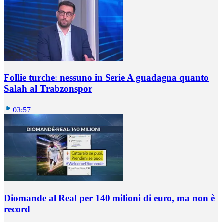
Follie turche: nessuno in Serie A guadagna quanto
Salah al Trabzonspor
03:57
Diomande al Real per 140 milioni di euro, ma non è
record