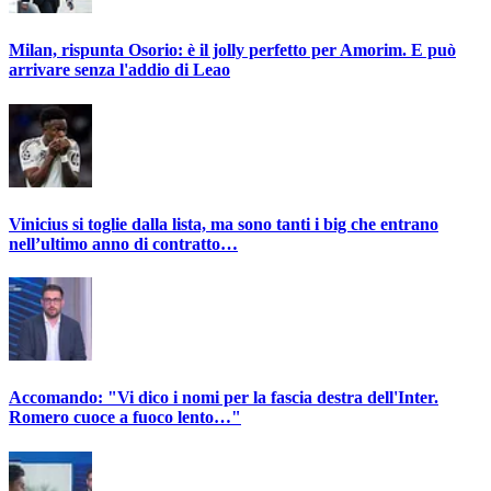
Milan, rispunta Osorio: è il jolly perfetto per Amorim. E può
arrivare senza l'addio di Leao
Vinicius si toglie dalla lista, ma sono tanti i big che entrano
nell’ultimo anno di contratto…
Accomando: "Vi dico i nomi per la fascia destra dell'Inter.
Romero cuoce a fuoco lento…"