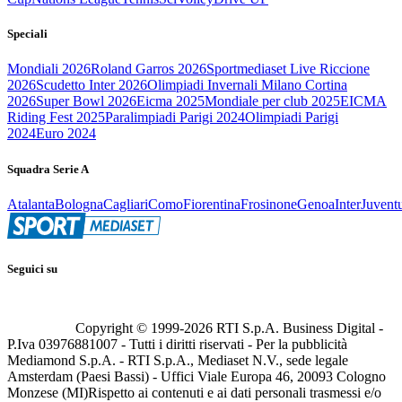
Speciali
Mondiali 2026
Roland Garros 2026
Sportmediaset Live Riccione
2026
Scudetto Inter 2026
Olimpiadi Invernali Milano Cortina
2026
Super Bowl 2026
Eicma 2025
Mondiale per club 2025
EICMA
Riding Fest 2025
Paralimpiadi Parigi 2024
Olimpiadi Parigi
2024
Euro 2024
Squadra Serie A
Atalanta
Bologna
Cagliari
Como
Fiorentina
Frosinone
Genoa
Inter
Juvent
Seguici su
Copyright © 1999-
2026
RTI S.p.A. Business Digital -
P.Iva 03976881007 - Tutti i diritti riservati - Per la pubblicità
Mediamond S.p.A. - RTI S.p.A., Mediaset N.V., sede legale
Amsterdam (Paesi Bassi) - Uffici Viale Europa 46, 20093 Cologno
Monzese (MI)
Rispetto ai contenuti e ai dati personali trasmessi e/o