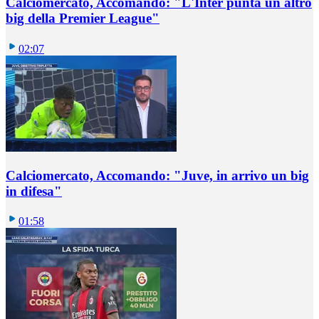
Calciomercato, Accomando: "L'Inter punta un altro
big della Premier League"
02:07
Calciomercato, Accomando: "Juve, in arrivo un big
in difesa"
01:58