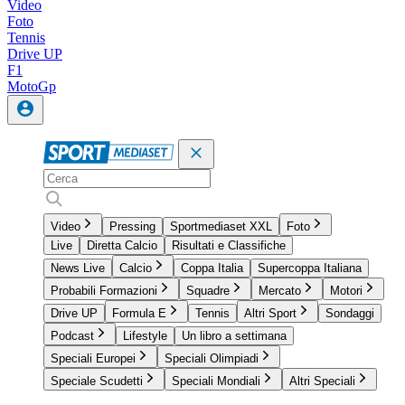
Video
Foto
Tennis
Drive UP
F1
MotoGp
Video
Pressing
Sportmediaset XXL
Foto
Live
Diretta Calcio
Risultati e Classifiche
News Live
Calcio
Coppa Italia
Supercoppa Italiana
Probabili Formazioni
Squadre
Mercato
Motori
Drive UP
Formula E
Tennis
Altri Sport
Sondaggi
Podcast
Lifestyle
Un libro a settimana
Speciali Europei
Speciali Olimpiadi
Speciale Scudetti
Speciali Mondiali
Altri Speciali