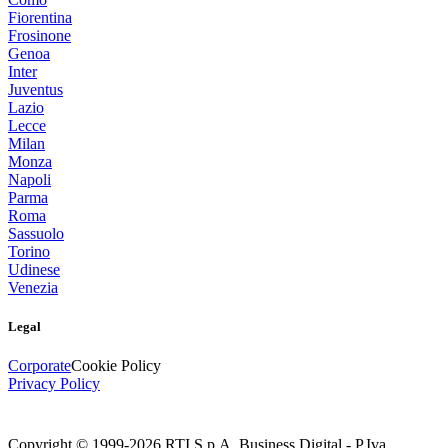
Fiorentina
Frosinone
Genoa
Inter
Juventus
Lazio
Lecce
Milan
Monza
Napoli
Parma
Roma
Sassuolo
Torino
Udinese
Venezia
Legal
Corporate
Cookie Policy
Privacy Policy
Copyright © 1999-
2026
RTI S.p.A. Business Digital - P.Iva