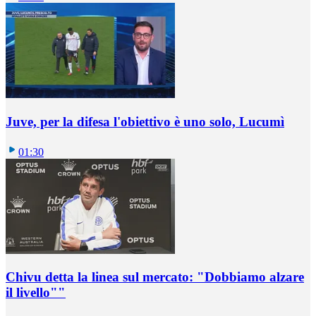
Juve, per la difesa l'obiettivo è uno solo, Lucumì
01:30
Chivu detta la linea sul mercato: "Dobbiamo alzare
il livello""