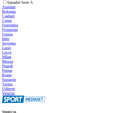
Squadra Serie A
Atalanta
Bologna
Cagliari
Como
Fiorentina
Frosinone
Genoa
Inter
Juventus
Lazio
Lecce
Milan
Monza
Napoli
Parma
Roma
Sassuolo
Torino
Udinese
Venezia
Seguici su