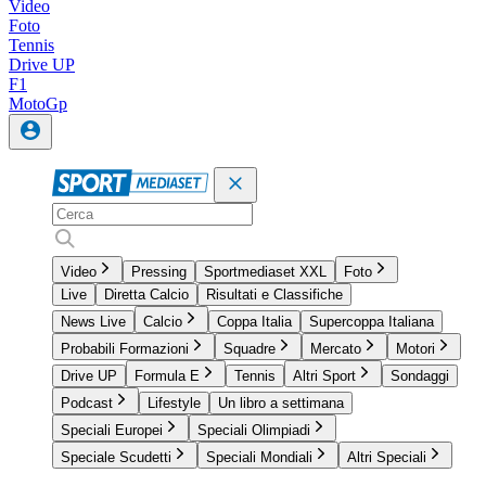
Video
Foto
Tennis
Drive UP
F1
MotoGp
Video
Pressing
Sportmediaset XXL
Foto
Live
Diretta Calcio
Risultati e Classifiche
News Live
Calcio
Coppa Italia
Supercoppa Italiana
Probabili Formazioni
Squadre
Mercato
Motori
Drive UP
Formula E
Tennis
Altri Sport
Sondaggi
Podcast
Lifestyle
Un libro a settimana
Speciali Europei
Speciali Olimpiadi
Speciale Scudetti
Speciali Mondiali
Altri Speciali