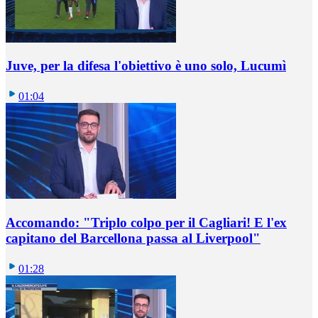
Juve, per la difesa l'obiettivo è uno solo, Lucumì
01:04
Accomando: "Triplo colpo per il Cagliari! E l'ex
capitano del Barcellona passa al Liverpool"
01:28