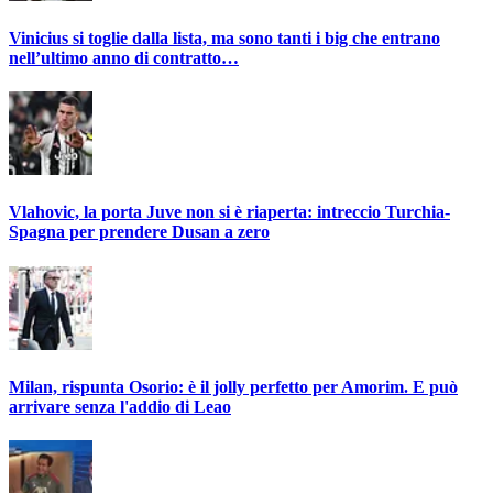
Vinicius si toglie dalla lista, ma sono tanti i big che entrano
nell’ultimo anno di contratto…
Vlahovic, la porta Juve non si è riaperta: intreccio Turchia-
Spagna per prendere Dusan a zero
Milan, rispunta Osorio: è il jolly perfetto per Amorim. E può
arrivare senza l'addio di Leao