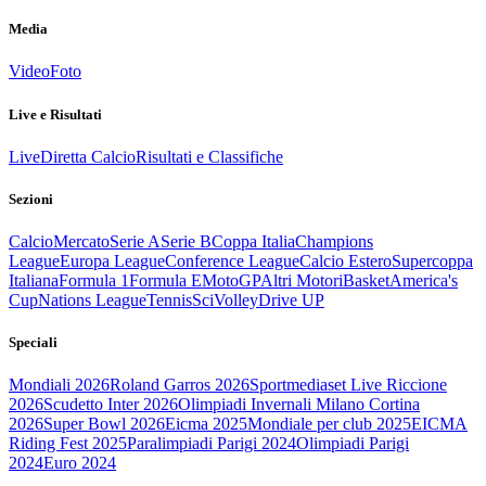
Media
Video
Foto
Live e Risultati
Live
Diretta Calcio
Risultati e Classifiche
Sezioni
Calcio
Mercato
Serie A
Serie B
Coppa Italia
Champions
League
Europa League
Conference League
Calcio Estero
Supercoppa
Italiana
Formula 1
Formula E
MotoGP
Altri Motori
Basket
America's
Cup
Nations League
Tennis
Sci
Volley
Drive UP
Speciali
Mondiali 2026
Roland Garros 2026
Sportmediaset Live Riccione
2026
Scudetto Inter 2026
Olimpiadi Invernali Milano Cortina
2026
Super Bowl 2026
Eicma 2025
Mondiale per club 2025
EICMA
Riding Fest 2025
Paralimpiadi Parigi 2024
Olimpiadi Parigi
2024
Euro 2024