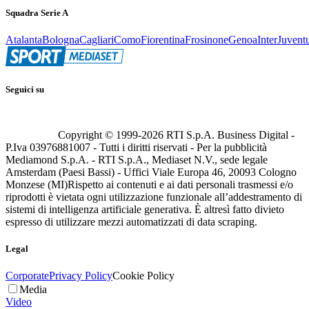
Squadra Serie A
Atalanta
Bologna
Cagliari
Como
Fiorentina
Frosinone
Genoa
Inter
Juvent
Seguici su
Copyright © 1999-
2026
RTI S.p.A. Business Digital -
P.Iva 03976881007 - Tutti i diritti riservati - Per la pubblicità
Mediamond S.p.A. - RTI S.p.A., Mediaset N.V., sede legale
Amsterdam (Paesi Bassi) - Uffici Viale Europa 46, 20093 Cologno
Monzese (MI)
Rispetto ai contenuti e ai dati personali trasmessi e/o
riprodotti è vietata ogni utilizzazione funzionale all’addestramento di
sistemi di intelligenza artificiale generativa. È altresì fatto divieto
espresso di utilizzare mezzi automatizzati di data scraping.
Legal
Corporate
Privacy Policy
Cookie Policy
Media
Video