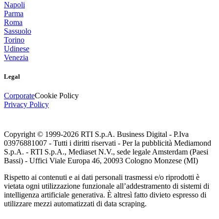
Napoli
Parma
Roma
Sassuolo
Torino
Udinese
Venezia
Legal
Corporate
Cookie Policy
Privacy Policy
Copyright © 1999-
2026
RTI S.p.A. Business Digital - P.Iva
03976881007 - Tutti i diritti riservati - Per la pubblicità Mediamond
S.p.A. - RTI S.p.A., Mediaset N.V., sede legale Amsterdam (Paesi
Bassi) - Uffici Viale Europa 46, 20093 Cologno Monzese (MI)
Rispetto ai contenuti e ai dati personali trasmessi e/o riprodotti è
vietata ogni utilizzazione funzionale all’addestramento di sistemi di
intelligenza artificiale generativa. È altresì fatto divieto espresso di
utilizzare mezzi automatizzati di data scraping.