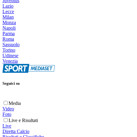
Juventus
Lazio
Lecce
Milan
Monza
Napoli
Parma
Roma
Sassuolo
Torino
Udinese
Venezia
Seguici su
Media
Video
Foto
Live e Risultati
Live
Diretta Calcio
Risultati e Classifiche