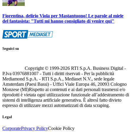
Fiorentina, delirio Viola per Mastantuono! Le parole al miele
del fantasista: "Tutti mi hanno consigliato di venire qui"
Seguici su
Copyright © 1999-
2026
RTI S.p.A. Business Digital -
P.Iva 03976881007 - Tutti i diritti riservati - Per la pubblicità
Mediamond S.p.A. - RTI S.p.A., Mediaset N.V., sede legale
Amsterdam (Paesi Bassi) - Uffici Viale Europa 46, 20093 Cologno
Monzese (MI)
Rispetto ai contenuti e ai dati personali trasmessi e/o
riprodotti è vietata ogni utilizzazione funzionale all’addestramento di
sistemi di intelligenza artificiale generativa. È altresì fatto divieto
espresso di utilizzare mezzi automatizzati di data scraping.
Legal
Corporate
Privacy Policy
Cookie Policy