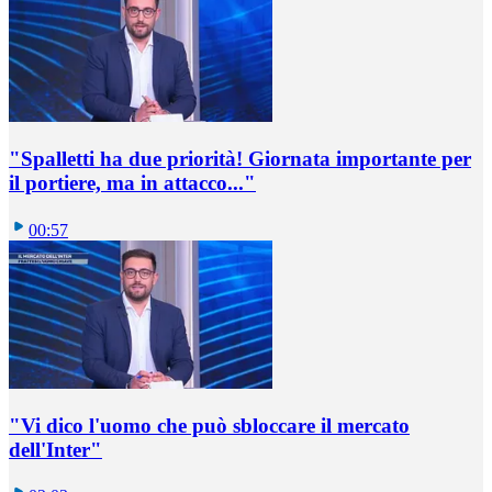
"Spalletti ha due priorità! Giornata importante per
il portiere, ma in attacco..."
00:57
"Vi dico l'uomo che può sbloccare il mercato
dell'Inter"