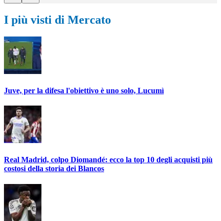
I più visti di Mercato
Juve, per la difesa l'obiettivo è uno solo, Lucumì
Real Madrid, colpo Diomandé: ecco la top 10 degli acquisti più
costosi della storia dei Blancos