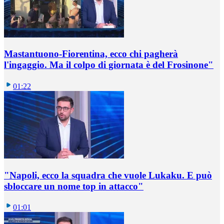
Mastantuono-Fiorentina, ecco chi pagherà
l'ingaggio. Ma il colpo di giornata è del Frosinone"
01:22
"Napoli, ecco la squadra che vuole Lukaku. E può
sbloccare un nome top in attacco"
01:01