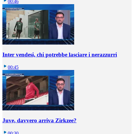
00:46
Inter vendesi, chi potrebbe lasciare i nerazzurri
00:45
Juve, davvero arriva Zirkzee?
00:30