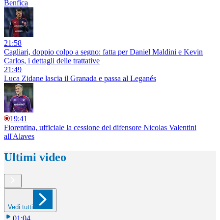
Benfica
21:58
Cagliari, doppio colpo a segno: fatta per Daniel Maldini e Kevin
Carlos, i dettagli delle trattative
21:49
Luca Zidane lascia il Granada e passa al Leganés
19:41
Fiorentina, ufficiale la cessione del difensore Nicolas Valentini
all'Alaves
Ultimi video
Vedi tutti
01:04