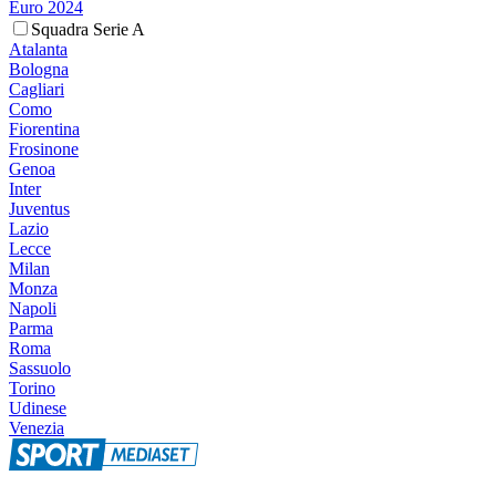
Euro 2024
Squadra Serie A
Atalanta
Bologna
Cagliari
Como
Fiorentina
Frosinone
Genoa
Inter
Juventus
Lazio
Lecce
Milan
Monza
Napoli
Parma
Roma
Sassuolo
Torino
Udinese
Venezia