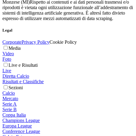
Monzese (MI)
Rispetto ai contenuti e ai dati personali trasmessi e/o
riprodotti è vietata ogni utilizzazione funzionale all’addestramento di
sistemi di intelligenza artificiale generativa. È altresì fatto divieto
espresso di utilizzare mezzi automatizzati di data scraping.
Legal
Corporate
Privacy Policy
Cookie Policy
Media
Video
Foto
Live e Risultati
Live
Diretta Calcio
Risultati e Classifiche
Sezioni
Calcio
Mercato
Serie A
Serie B
Coppa Italia
Champions League
Europa League
Conference League