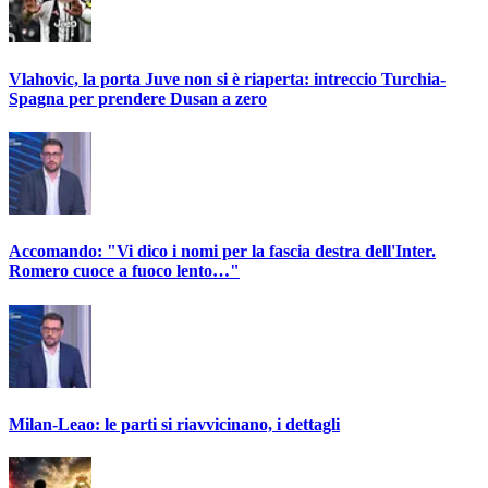
Vlahovic, la porta Juve non si è riaperta: intreccio Turchia-
Spagna per prendere Dusan a zero
Accomando: "Vi dico i nomi per la fascia destra dell'Inter.
Romero cuoce a fuoco lento…"
Milan-Leao: le parti si riavvicinano, i dettagli