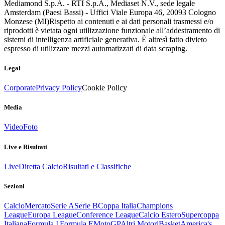
Mediamond S.p.A. - RTI S.p.A., Mediaset N.V., sede legale
Amsterdam (Paesi Bassi) - Uffici Viale Europa 46, 20093 Cologno
Monzese (MI)
Rispetto ai contenuti e ai dati personali trasmessi e/o
riprodotti è vietata ogni utilizzazione funzionale all’addestramento di
sistemi di intelligenza artificiale generativa. È altresì fatto divieto
espresso di utilizzare mezzi automatizzati di data scraping.
Legal
Corporate
Privacy Policy
Cookie Policy
Media
Video
Foto
Live e Risultati
Live
Diretta Calcio
Risultati e Classifiche
Sezioni
Calcio
Mercato
Serie A
Serie B
Coppa Italia
Champions
League
Europa League
Conference League
Calcio Estero
Supercoppa
Italiana
Formula 1
Formula E
MotoGP
Altri Motori
Basket
America's