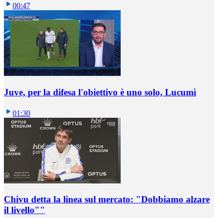
00:47
Juve, per la difesa l'obiettivo è uno solo, Lucumì
01:30
Chivu detta la linea sul mercato: "Dobbiamo alzare
il livello""