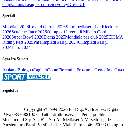
Cup
Nations League
Tennis
Sci
Volley
Drive UP
Speciali
Mondiali 2026
Roland Garros 2026
Sportmediaset Live Riccione
2026
Scudetto Inter 2026
Olimpiadi Invernali Milano Cortina
2026
Super Bowl 2026
Eicma 2025
Mondiale per club 2025
EICMA
Riding Fest 2025
Paralimpiadi Parigi 2024
Olimpiadi Parigi
2024
Euro 2024
Squadra Serie A
Atalanta
Bologna
Cagliari
Como
Fiorentina
Frosinone
Genoa
Inter
Juvent
Seguici su
Copyright © 1999-
2026
RTI S.p.A. Business Digital -
P.Iva 03976881007 - Tutti i diritti riservati - Per la pubblicità
Mediamond S.p.A. - RTI S.p.A., Mediaset N.V., sede legale
Amsterdam (Paesi Bassi) - Uffici Viale Europa 46, 20093 Cologno