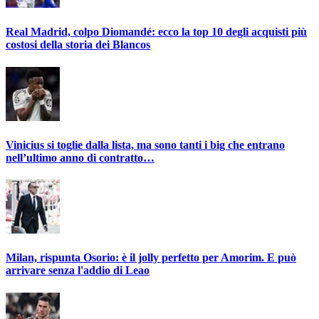
Real Madrid, colpo Diomandé: ecco la top 10 degli acquisti più
costosi della storia dei Blancos
Vinicius si toglie dalla lista, ma sono tanti i big che entrano
nell’ultimo anno di contratto…
Milan, rispunta Osorio: è il jolly perfetto per Amorim. E può
arrivare senza l'addio di Leao