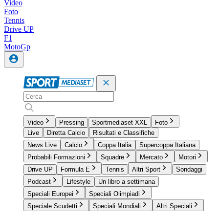
Video
Foto
Tennis
Drive UP
F1
MotoGp
Video
Pressing
Sportmediaset XXL
Foto
Live
Diretta Calcio
Risultati e Classifiche
News Live
Calcio
Coppa Italia
Supercoppa Italiana
Probabili Formazioni
Squadre
Mercato
Motori
Drive UP
Formula E
Tennis
Altri Sport
Sondaggi
Podcast
Lifestyle
Un libro a settimana
Speciali Europei
Speciali Olimpiadi
Speciale Scudetti
Speciali Mondiali
Altri Speciali