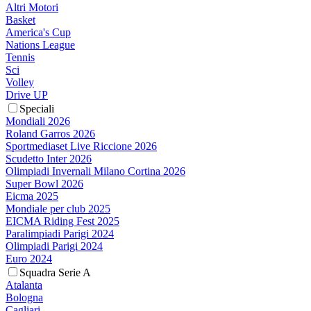
Altri Motori
Basket
America's Cup
Nations League
Tennis
Sci
Volley
Drive UP
Speciali
Mondiali 2026
Roland Garros 2026
Sportmediaset Live Riccione 2026
Scudetto Inter 2026
Olimpiadi Invernali Milano Cortina 2026
Super Bowl 2026
Eicma 2025
Mondiale per club 2025
EICMA Riding Fest 2025
Paralimpiadi Parigi 2024
Olimpiadi Parigi 2024
Euro 2024
Squadra Serie A
Atalanta
Bologna
Cagliari