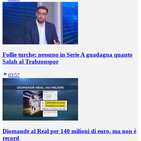
Follie turche: nessuno in Serie A guadagna quanto
Salah al Trabzonspor
03:57
Diomande al Real per 140 milioni di euro, ma non è
record