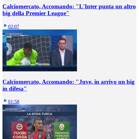
Calciomercato, Accomando: "L'Inter punta un altro
big della Premier League"
02:07
Calciomercato, Accomando: "Juve, in arrivo un big
in difesa"
01:58