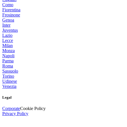
Como
Fiorentina
Frosinone
Genoa
Inter
Juventus
Lazio
Lecce
Milan
Monza
Napoli
Parma
Roma
Sassuolo
Torino
Udinese
Venezia
Legal
Corporate
Cookie Policy
Privacy Policy