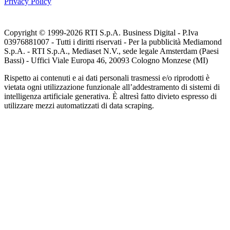
Privacy Policy
Copyright © 1999-
2026
RTI S.p.A. Business Digital - P.Iva
03976881007 - Tutti i diritti riservati - Per la pubblicità Mediamond
S.p.A. - RTI S.p.A., Mediaset N.V., sede legale Amsterdam (Paesi
Bassi) - Uffici Viale Europa 46, 20093 Cologno Monzese (MI)
Rispetto ai contenuti e ai dati personali trasmessi e/o riprodotti è
vietata ogni utilizzazione funzionale all’addestramento di sistemi di
intelligenza artificiale generativa. È altresì fatto divieto espresso di
utilizzare mezzi automatizzati di data scraping.