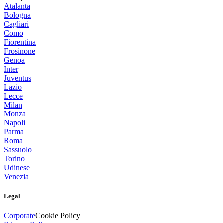
Atalanta
Bologna
Cagliari
Como
Fiorentina
Frosinone
Genoa
Inter
Juventus
Lazio
Lecce
Milan
Monza
Napoli
Parma
Roma
Sassuolo
Torino
Udinese
Venezia
Legal
Corporate
Cookie Policy