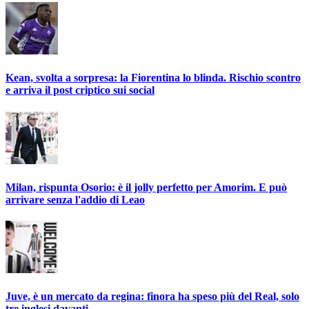
Kean, svolta a sorpresa: la Fiorentina lo blinda. Rischio scontro
e arriva il post criptico sui social
Milan, rispunta Osorio: è il jolly perfetto per Amorim. E può
arrivare senza l'addio di Leao
Juve, è un mercato da regina: finora ha speso più del Real, solo
tre inglesi davanti