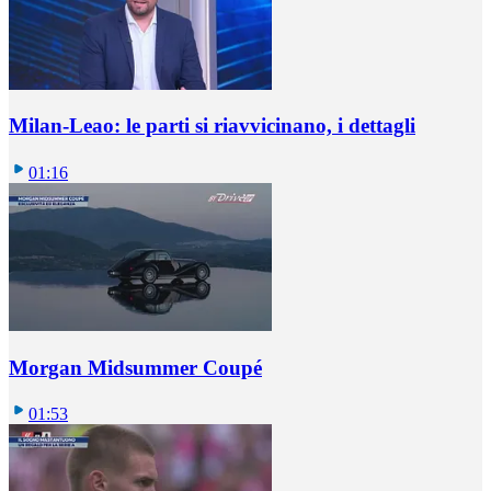
Milan-Leao: le parti si riavvicinano, i dettagli
01:16
Morgan Midsummer Coupé
01:53