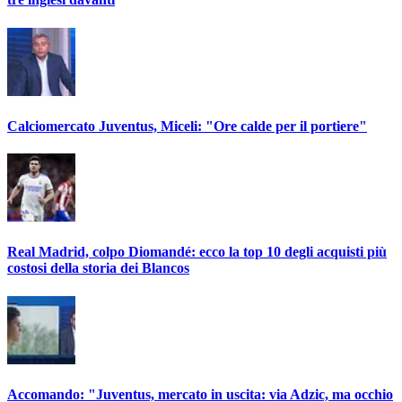
Calciomercato Juventus, Miceli: "Ore calde per il portiere"
Real Madrid, colpo Diomandé: ecco la top 10 degli acquisti più
costosi della storia dei Blancos
Accomando: "Juventus, mercato in uscita: via Adzic, ma occhio