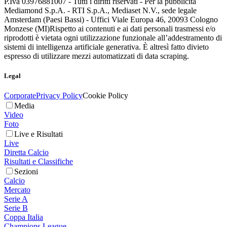
P.Iva 03976881007 - Tutti i diritti riservati - Per la pubblicità
Mediamond S.p.A. - RTI S.p.A., Mediaset N.V., sede legale
Amsterdam (Paesi Bassi) - Uffici Viale Europa 46, 20093 Cologno
Monzese (MI)
Rispetto ai contenuti e ai dati personali trasmessi e/o
riprodotti è vietata ogni utilizzazione funzionale all’addestramento di
sistemi di intelligenza artificiale generativa. È altresì fatto divieto
espresso di utilizzare mezzi automatizzati di data scraping.
Legal
Corporate
Privacy Policy
Cookie Policy
Media
Video
Foto
Live e Risultati
Live
Diretta Calcio
Risultati e Classifiche
Sezioni
Calcio
Mercato
Serie A
Serie B
Coppa Italia
Champions League