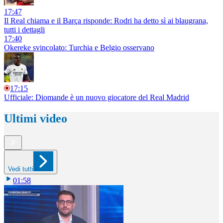
17:47
Il Real chiama e il Barça risponde: Rodri ha detto sì ai blaugrana,
tutti i dettagli
17:40
Okereke svincolato: Turchia e Belgio osservano
17:15
Ufficiale: Diomande è un nuovo giocatore del Real Madrid
Ultimi video
Vedi tutti
01:58