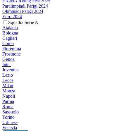
EICMA Riding Fest 2025
Paralimpiadi Parigi 2024
Olimpiadi Parigi 2024
Euro 2024
Squadra Serie A
Atalanta
Bologna
Cagliari
Como
Fiorentina
Frosinone
Genoa
Inter
Juventus
Lazio
Lecce
Milan
Monza
Napoli
Parma
Roma
Sassuolo
Torino
Udinese
Venezia