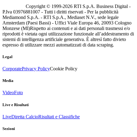
Copyright © 1999-
2026
RTI S.p.A. Business Digital -
P.Iva 03976881007 - Tutti i diritti riservati - Per la pubblicità
Mediamond S.p.A. - RTI S.p.A., Mediaset N.V., sede legale
Amsterdam (Paesi Bassi) - Uffici Viale Europa 46, 20093 Cologno
Monzese (MI)
Rispetto ai contenuti e ai dati personali trasmessi e/o
riprodotti è vietata ogni utilizzazione funzionale all’addestramento di
sistemi di intelligenza artificiale generativa. È altresì fatto divieto
espresso di utilizzare mezzi automatizzati di data scraping.
Legal
Corporate
Privacy Policy
Cookie Policy
Media
Video
Foto
Live e Risultati
Live
Diretta Calcio
Risultati e Classifiche
Sezioni