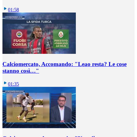
01:58
Calciomercato, Accomando: "Leao resta? Le cose
stanno così…"
01:35