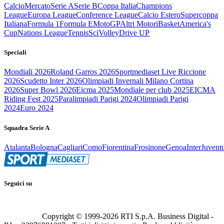
Calcio
Mercato
Serie A
Serie B
Coppa Italia
Champions
League
Europa League
Conference League
Calcio Estero
Supercoppa
Italiana
Formula 1
Formula E
MotoGP
Altri Motori
Basket
America's
Cup
Nations League
Tennis
Sci
Volley
Drive UP
Speciali
Mondiali 2026
Roland Garros 2026
Sportmediaset Live Riccione
2026
Scudetto Inter 2026
Olimpiadi Invernali Milano Cortina
2026
Super Bowl 2026
Eicma 2025
Mondiale per club 2025
EICMA
Riding Fest 2025
Paralimpiadi Parigi 2024
Olimpiadi Parigi
2024
Euro 2024
Squadra Serie A
Atalanta
Bologna
Cagliari
Como
Fiorentina
Frosinone
Genoa
Inter
Juvent
Seguici su
Copyright © 1999-
2026
RTI S.p.A. Business Digital -