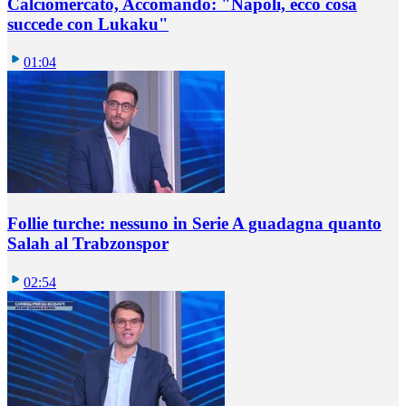
Calciomercato, Accomando: "Napoli, ecco cosa
succede con Lukaku"
01:04
Follie turche: nessuno in Serie A guadagna quanto
Salah al Trabzonspor
02:54