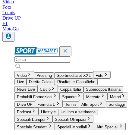
Video
Foto
Tennis
Drive UP
F1
MotoGp
Video
Pressing
Sportmediaset XXL
Foto
Live
Diretta Calcio
Risultati e Classifiche
News Live
Calcio
Coppa Italia
Supercoppa Italiana
Probabili Formazioni
Squadre
Mercato
Motori
Drive UP
Formula E
Tennis
Altri Sport
Sondaggi
Podcast
Lifestyle
Un libro a settimana
Speciali Europei
Speciali Olimpiadi
Speciale Scudetti
Speciali Mondiali
Altri Speciali