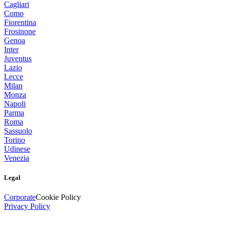
Cagliari
Como
Fiorentina
Frosinone
Genoa
Inter
Juventus
Lazio
Lecce
Milan
Monza
Napoli
Parma
Roma
Sassuolo
Torino
Udinese
Venezia
Legal
Corporate
Cookie Policy
Privacy Policy