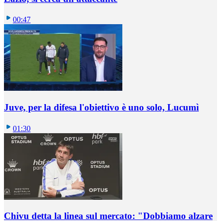
00:47
Juve, per la difesa l'obiettivo è uno solo, Lucumì
01:30
Chivu detta la linea sul mercato: "Dobbiamo alzare