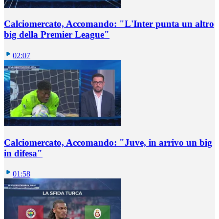
Calciomercato, Accomando: "L'Inter punta un altro
big della Premier League"
02:07
Calciomercato, Accomando: "Juve, in arrivo un big
in difesa"
01:58