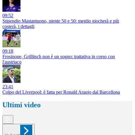
09:52
Stipendio Mastantuono, niente 50 e 50: meglio giocherà e più
costerà, i dettagli
09:18
Frosinone, Grillitsch non è un sogno: trattativa in corso con
l'austriaco
23:41
Colpo del Liverpool: è fatta per Ronald Araujo dal Barcellona
Ultimi video