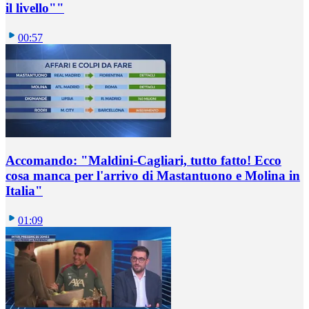
il livello""
00:57
Accomando: "Maldini-Cagliari, tutto fatto! Ecco
cosa manca per l'arrivo di Mastantuono e Molina in
Italia"
01:09