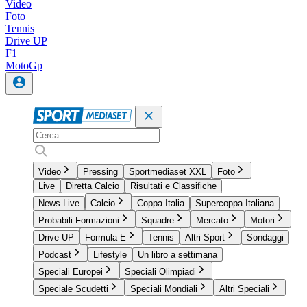
Video
Foto
Tennis
Drive UP
F1
MotoGp
Video
Pressing
Sportmediaset XXL
Foto
Live
Diretta Calcio
Risultati e Classifiche
News Live
Calcio
Coppa Italia
Supercoppa Italiana
Probabili Formazioni
Squadre
Mercato
Motori
Drive UP
Formula E
Tennis
Altri Sport
Sondaggi
Podcast
Lifestyle
Un libro a settimana
Speciali Europei
Speciali Olimpiadi
Speciale Scudetti
Speciali Mondiali
Altri Speciali