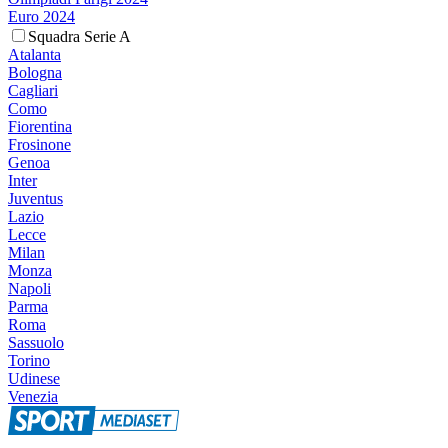
Euro 2024
Squadra Serie A
Atalanta
Bologna
Cagliari
Como
Fiorentina
Frosinone
Genoa
Inter
Juventus
Lazio
Lecce
Milan
Monza
Napoli
Parma
Roma
Sassuolo
Torino
Udinese
Venezia