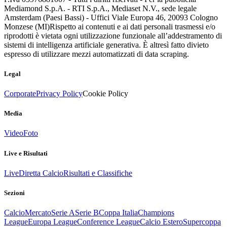
Mediamond S.p.A. - RTI S.p.A., Mediaset N.V., sede legale
Amsterdam (Paesi Bassi) - Uffici Viale Europa 46, 20093 Cologno
Monzese (MI)
Rispetto ai contenuti e ai dati personali trasmessi e/o
riprodotti è vietata ogni utilizzazione funzionale all’addestramento di
sistemi di intelligenza artificiale generativa. È altresì fatto divieto
espresso di utilizzare mezzi automatizzati di data scraping.
Legal
Corporate
Privacy Policy
Cookie Policy
Media
Video
Foto
Live e Risultati
Live
Diretta Calcio
Risultati e Classifiche
Sezioni
Calcio
Mercato
Serie A
Serie B
Coppa Italia
Champions
League
Europa League
Conference League
Calcio Estero
Supercoppa