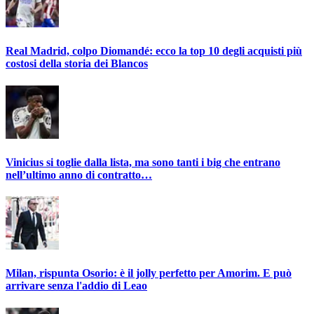
Real Madrid, colpo Diomandé: ecco la top 10 degli acquisti più
costosi della storia dei Blancos
Vinicius si toglie dalla lista, ma sono tanti i big che entrano
nell’ultimo anno di contratto…
Milan, rispunta Osorio: è il jolly perfetto per Amorim. E può
arrivare senza l'addio di Leao