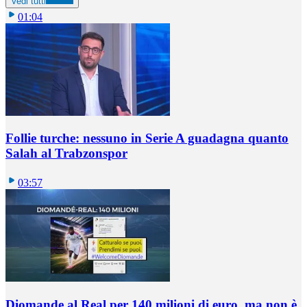
Vedi tutti
01:04
Follie turche: nessuno in Serie A guadagna quanto
Salah al Trabzonspor
03:57
Diomande al Real per 140 milioni di euro, ma non è