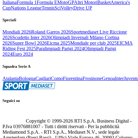
Italiana
Formula 1
Formula E
MotoGP
Altri Motori
Basket
America's
Cup
Nations League
Tennis
Sci
Volley
Drive UP
Speciali
Mondiali 2026
Roland Garros 2026
Sportmediaset Live Riccione
2026
Scudetto Inter 2026
Olimpiadi Invernali Milano Cortina
2026
Super Bowl 2026
Eicma 2025
Mondiale per club 2025
EICMA
Riding Fest 2025
Paralimpiadi Parigi 2024
Olimpiadi Parigi
2024
Euro 2024
Squadra Serie A
Atalanta
Bologna
Cagliari
Como
Fiorentina
Frosinone
Genoa
Inter
Juvent
Seguici su
Copyright © 1999-
2026
RTI S.p.A. Business Digital -
P.Iva 03976881007 - Tutti i diritti riservati - Per la pubblicità
Mediamond S.p.A. - RTI S.p.A., Mediaset N.V., sede legale
Amsterdam (Paesi Bassi) - Uffici Viale Europa 46, 20093 Cologno